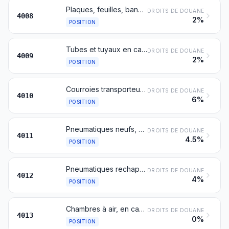
Plaques, feuilles, bandes, baguettes et profilés, en caoutchouc vulcanisé non durci
DROITS DE DOUANE
4008
2%
POSITION
Tubes et tuyaux en caoutchouc vulcanisé non durci, même pourvus de leurs accessoires (joints, coudes, raccords, par exemple)
DROITS DE DOUANE
4009
2%
POSITION
Courroies transporteuses ou de transmission, en caoutchouc vulcanisé
DROITS DE DOUANE
4010
6%
POSITION
Pneumatiques neufs, en caoutchouc
DROITS DE DOUANE
4011
4.5%
POSITION
Pneumatiques rechapés ou usagés en caoutchouc; bandages, bandes de roulement pour pneumatiques et « flaps », en caoutchouc
DROITS DE DOUANE
4012
4%
POSITION
Chambres à air, en caoutchouc
DROITS DE DOUANE
4013
0%
POSITION