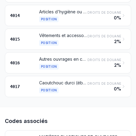
Articles d'hygiène ou de pharmacie (y compris les tétines), en caoutchouc vulcanisé non durci, même avec parties en caoutchouc durci
DROITS DE DOUANE
4014
0%
POSITION
Vêtements et accessoires du vêtement (y compris les gants, mitaines et moufles) en caoutchouc vulcanisé non durci, pour tous usages
DROITS DE DOUANE
4015
2%
POSITION
Autres ouvrages en caoutchouc vulcanisé non durci
DROITS DE DOUANE
4016
2%
POSITION
Caoutchouc durci (ébonite, par exemple) sous toutes formes, y compris les déchets et débris; ouvrages en caoutchouc durci
DROITS DE DOUANE
4017
0%
POSITION
Codes associés