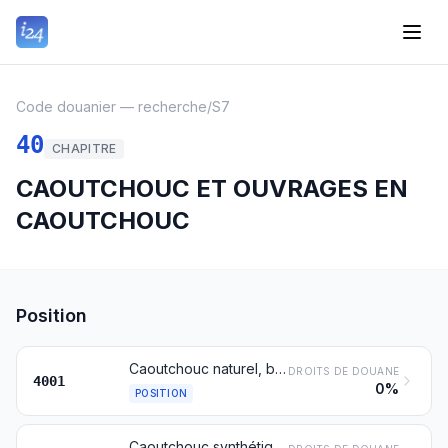
Code douanier — recherche
/
S7
40
CHAPITRE
CAOUTCHOUC ET OUVRAGES EN
CAOUTCHOUC
Position
Caoutchouc naturel, balata, gutta-percha, guayule, chicle et gommes naturelles analogues, sous formes primaires ou en plaques, feuilles ou bandes
DROITS DE DOUANE
4001
0%
POSITION
Caoutchouc synthétique et factice pour caoutchouc dérivé des huiles, sous formes primaires ou en plaques, feuilles ou bandes; mélanges des produits du no 4001 avec des produits de la présente position, sous formes primaires ou en plaques, feuilles ou bandes