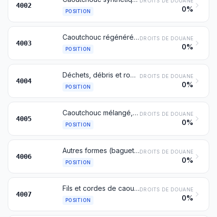
DROITS DE DOUANE
4002
0%
POSITION
Caoutchouc régénéré sous formes primaires ou en plaques, feuilles ou bandes
DROITS DE DOUANE
4003
0%
POSITION
Déchets, débris et rognures de caoutchouc non durci, même réduits en poudre ou en granulés
DROITS DE DOUANE
4004
0%
POSITION
Caoutchouc mélangé, non vulcanisé, sous formes primaires ou en plaques, feuilles ou bandes
DROITS DE DOUANE
4005
0%
POSITION
Autres formes (baguettes, tubes, profilés, par exemple) et articles (disques, rondelles, par exemple) en caoutchouc non vulcanisé
DROITS DE DOUANE
4006
0%
POSITION
Fils et cordes de caoutchouc vulcanisé
DROITS DE DOUANE
4007
0%
POSITION