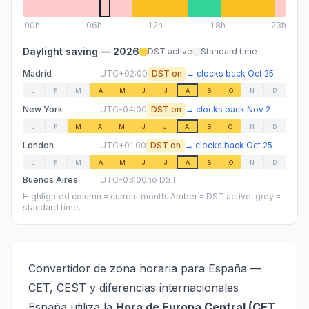
00
h
06
h
12
h
18
h
23h
Daylight saving —
2026
DST active
Standard time
Madrid
UTC+02:00
DST on
→
clocks back
Oct 25
J
F
M
A
M
J
J
A
S
O
N
D
New York
UTC-04:00
DST on
→
clocks back
Nov 2
J
F
M
A
M
J
J
A
S
O
N
D
London
UTC+01:00
DST on
→
clocks back
Oct 25
J
F
M
A
M
J
J
A
S
O
N
D
Buenos Aires
UTC-03:00
no DST
Highlighted column = current month. Amber = DST active, grey =
standard time.
Convertidor de zona horaria para España —
CET, CEST y diferencias internacionales
España utiliza la
Hora de Europa Central (CET,