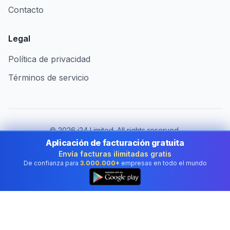
Contacto
Legal
Política de privacidad
Términos de servicio
©
2026
i24 Limited. All rights reserved.
Al servicio de empresas en Spain
Aplicación de facturación gratuita
Envía facturas ilimitadas gratis
Cambiar de país:
Spain
De confianza para
3.000.000+
empresas en todo el mundo