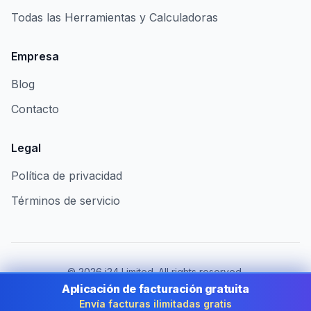
Todas las Herramientas y Calculadoras
Empresa
Blog
Contacto
Legal
Política de privacidad
Términos de servicio
©
2026
i24 Limited. All rights reserved.
Al servicio de empresas en Spain
Aplicación de facturación gratuita
Envía facturas ilimitadas gratis
Cambiar de país:
Spain