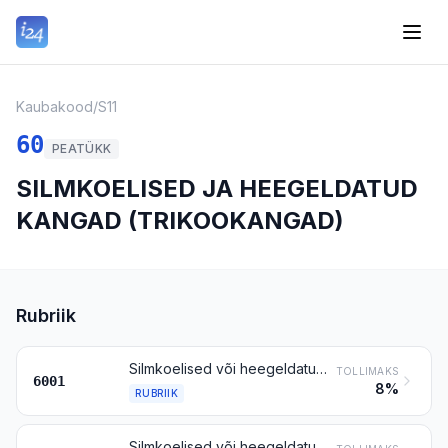
Kaubakood
/
S11
60
PEATÜKK
SILMKOELISED JA HEEGELDATUD
KANGAD (TRIKOOKANGAD)
Rubriik
Silmkoelised või heegeldatud karuskangad (sh kõrge karusega ja froteekangad)
TOLLIMAKS
6001
8%
RUBRIIK
Silmkoelised või heegeldatud kangad laiusega kuni 30 cm, elastomeerse lõnga või kumminiidi sisaldusega vähemalt 5 % massist, v.a rubriiki 6001 kuuluvad trikookangad