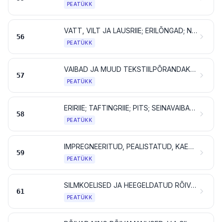
PEATÜKK
VATT, VILT JA LAUSRIIE; ERILÕNGAD; NÖÖRID, PAELAD, KÖIED JA TROSSID NING TOOTED NENDEST
56
PEATÜKK
VAIBAD JA MUUD TEKSTIILPÕRANDAKATTED
57
PEATÜKK
ERIRIIE; TAFTINGRIIE; PITS; SEINAVAIBAD; POSAMENDID; TIKANDID
58
PEATÜKK
IMPREGNEERITUD, PEALISTATUD, KAETUD VÕI LAMINEERITUD TEKSTIILRIIE; TEKSTIILTOOTED TÖÖSTUSLIKUKS OTSTARBEKS
59
PEATÜKK
SILMKOELISED JA HEEGELDATUD RÕIVAD NING RÕIVAMANUSED (TRIKOOTOOTED)
61
PEATÜKK