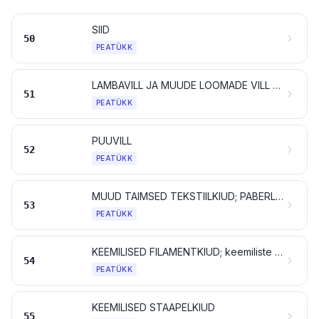
SIID
50
PEATÜKK
LAMBAVILL JA MUUDE LOOMADE VILL NING LOOMAKARVAD; HOBUSEJÕHVIST LÕNG JA RIIE
51
PEATÜKK
PUUVILL
52
PEATÜKK
MUUD TAIMSED TEKSTIILKIUD; PABERLÕNG JA PABERLÕNGAST RIIE
53
PEATÜKK
KEEMILISED FILAMENTKIUD; keemiliste tekstiilmaterjalide ribad jms vormid
54
PEATÜKK
KEEMILISED STAAPELKIUD
55