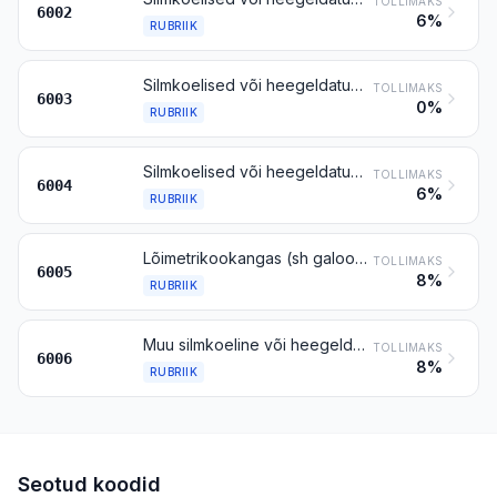
TOLLIMAKS
6002
6%
RUBRIIK
Silmkoelised või heegeldatud kangad laiusega kuni 30 cm, v.a rubriiki 6001 või 6002 kuuluvad trikookangad
TOLLIMAKS
6003
0%
RUBRIIK
Silmkoelised või heegeldatud kangad laiusega üle 30 cm, elastomeerse lõnga või kumminiidi sisaldusega vähemalt 5 % massist, v.a rubriiki 6001 kuuluvad trikookangad
TOLLIMAKS
6004
6%
RUBRIIK
Lõimetrikookangas (sh galoontrikookudumismasinatel valmistatud trikookangas), v.a rubriikidesse 6001–6004 kuuluv trikookangas
TOLLIMAKS
6005
8%
RUBRIIK
Muu silmkoeline või heegeldatud kangas
TOLLIMAKS
6006
8%
RUBRIIK
Seotud koodid