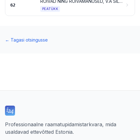
RÕIVAD NING RÕIVAMANUSED, V.A SILMKOELISED VÕI HEEGELDATUD
62
PEATÜKK
←
Tagasi otsingusse
Professionaalne raamatupidamistarkvara, mida
usaldavad ettevõtted Estonia.