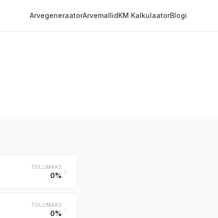
Arvegeneraator
Arvemallid
KM Kalkulaator
Blogi
TOLLIMAKS
0%
TOLLIMAKS
0%