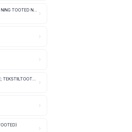
VATT, VILT JA LAUSRIIE; ERILÕNGAD; NÖÖRID, PAELAD, KÖIED JA TROSSID NING TOOTED NENDEST
IMPREGNEERITUD, PEALISTATUD, KAETUD VÕI LAMINEERITUD TEKSTIILRIIE; TEKSTIILTOOTED TÖÖSTUSLIKUKS OTSTARBEKS
OTOOTED)