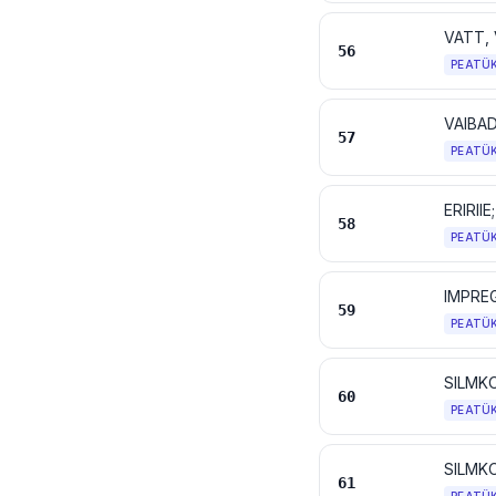
56
PEATÜ
VAIBA
57
PEATÜ
ERIRII
58
PEATÜ
59
PEATÜ
SILMK
60
PEATÜ
SILMK
61