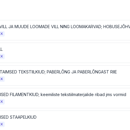
VILL JA MUUDE LOOMADE VILL NING LOOMAKARVAD; HOBUSEJÕHVI
KK
LL
KK
TAIMSED TEKSTIILKIUD; PABERLÕNG JA PABERLÕNGAST RIIE
KK
SED FILAMENTKIUD; keemiliste tekstiilmaterjalide ribad jms vormid
KK
LISED STAAPELKIUD
KK