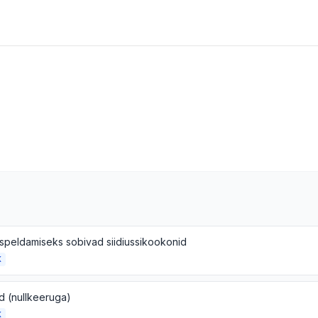
aspeldamiseks sobivad siidiussikookonid
K
d (nullkeeruga)
K