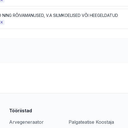
KK
D NING RÕIVAMANUSED, V.A SILMKOELISED VÕI HEEGELDATUD
KK
Tööriistad
Arvegeneraator
Palgateatise Koostaja