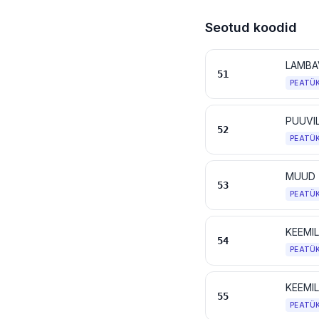
Seotud koodid
LAMBA
51
PEATÜ
PUUVI
52
PEATÜ
MUUD 
53
PEATÜ
KEEMILI
54
PEATÜ
KEEMI
55
PEATÜ