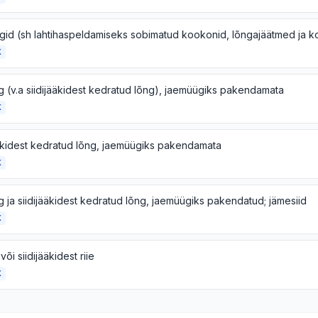
K
g (v.a siidijääkidest kedratud lõng), jaemüügiks pakendamata
K
ääkidest kedratud lõng, jaemüügiks pakendamata
K
g ja siidijääkidest kedratud lõng, jaemüügiks pakendatud; jämesiid
K
 või siidijääkidest riie
K