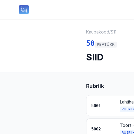
Kaubakood
/
S11
50
PEATÜKK
SIID
Rubriik
Lahtih
5001
RUBRII
Toorsii
5002
RUBRII