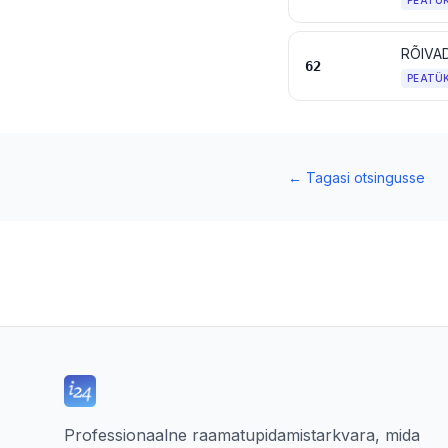
PEATÜ
RÕIVA
62
PEATÜ
←
Tagasi otsingusse
Professionaalne raamatupidamistarkvara, mida