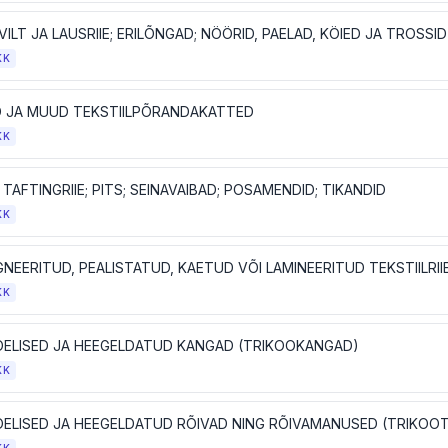
KK
D JA MUUD TEKSTIILPÕRANDAKATTED
KK
E; TAFTINGRIIE; PITS; SEINAVAIBAD; POSAMENDID; TIKANDID
KK
KK
OELISED JA HEEGELDATUD KANGAD (TRIKOOKANGAD)
KK
OELISED JA HEEGELDATUD RÕIVAD NING RÕIVAMANUSED (TRIKO