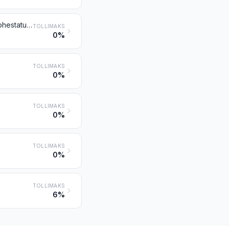
Siidijäägid (sh lahtihaspeldamiseks sobimatud kookonid, lõngajäätmed ja kohestatud jäätmed)
TOLLIMAKS
0%
TOLLIMAKS
0%
TOLLIMAKS
0%
TOLLIMAKS
0%
TOLLIMAKS
6%