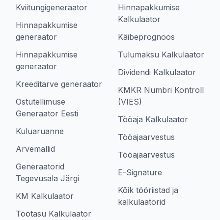
Kviitungigeneraator
Hinnapakkumise
Kalkulaator
Hinnapakkumise
generaator
Käibeprognoos
Hinnapakkumise
Tulumaksu Kalkulaator
generaator
Dividendi Kalkulaator
Kreeditarve generaator
KMKR Numbri Kontroll
Ostutellimuse
(VIES)
Generaator Eesti
Tööaja Kalkulaator
Kuluaruanne
Tööajaarvestus
Arvemallid
Tööajaarvestus
Generaatorid
E-Signature
Tegevusala Järgi
Kõik tööriistad ja
KM Kalkulaator
kalkulaatorid
Töötasu Kalkulaator