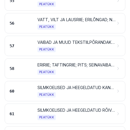
55
PEATÜKK
VATT, VILT JA LAUSRIIE; ERILÕNGAD; NÖÖRID, PAELAD, KÖIED JA TROSSID NING TOOTED NENDEST
56
PEATÜKK
VAIBAD JA MUUD TEKSTIILPÕRANDAKATTED
57
PEATÜKK
ERIRIIE; TAFTINGRIIE; PITS; SEINAVAIBAD; POSAMENDID; TIKANDID
58
PEATÜKK
SILMKOELISED JA HEEGELDATUD KANGAD (TRIKOOKANGAD)
60
PEATÜKK
SILMKOELISED JA HEEGELDATUD RÕIVAD NING RÕIVAMANUSED (TRIKOOTOOTED)
61
PEATÜKK