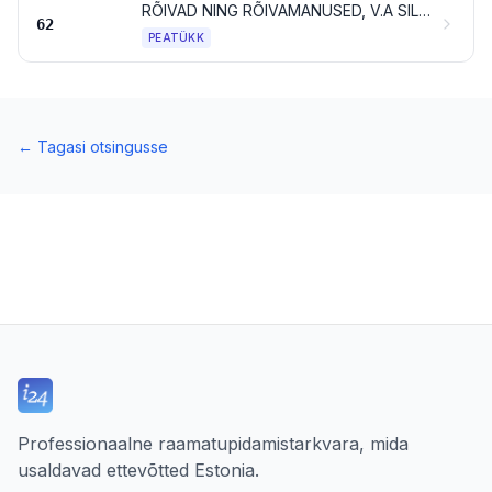
RÕIVAD NING RÕIVAMANUSED, V.A SILMKOELISED VÕI HEEGELDATUD
62
PEATÜKK
←
Tagasi otsingusse
Professionaalne raamatupidamistarkvara, mida
usaldavad ettevõtted Estonia.