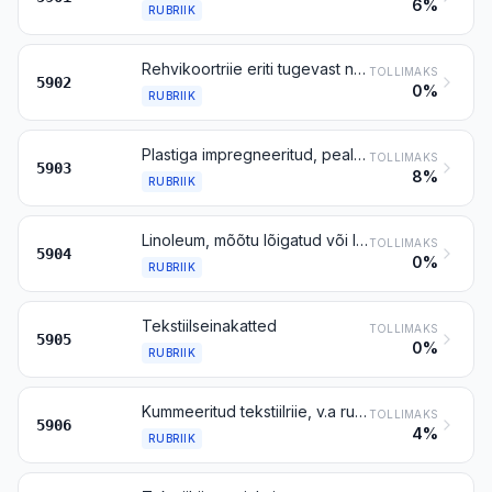
6%
RUBRIIK
Rehvikoortriie eriti tugevast nailonlõngast või muust eriti tugevast polüamiid-, polüester- või viskooslõngast
TOLLIMAKS
5902
0%
RUBRIIK
Plastiga impregneeritud, pealistatud, kaetud või lamineeritud riie (v.a rubriiki 5902 kuuluv)
TOLLIMAKS
5903
8%
RUBRIIK
Linoleum, mõõtu lõigatud või lõikamata; põrandakatted tekstiilalusel, mõõtu lõigatud või lõikamata
TOLLIMAKS
5904
0%
RUBRIIK
Tekstiilseinakatted
TOLLIMAKS
5905
0%
RUBRIIK
Kummeeritud tekstiilriie, v.a rubriiki 5902 kuuluv
TOLLIMAKS
5906
4%
RUBRIIK