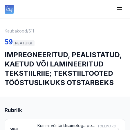
Kaubakood
/
S11
59
PEATÜKK
IMPREGNEERITUD, PEALISTATUD,
KAETUD VÕI LAMINEERITUD
TEKSTIILRIIE; TEKSTIILTOOTED
TÖÖSTUSLIKUKS OTSTARBEKS
Rubriik
Kummi või tärklisainetega pealistatud tekstiilriie raamatute väliskaanteks jms otstarbeks; pausriie; ettevalmistatud maalimislõuend; vaheriie jms jäik kübara-alusriie
TOLLIMAKS
5901