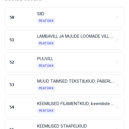
SIID
50
PEATÜKK
LAMBAVILL JA MUUDE LOOMADE VILL NING LOOMAKARVAD; HOBUSEJÕHVIST LÕNG JA RIIE
51
PEATÜKK
PUUVILL
52
PEATÜKK
MUUD TAIMSED TEKSTIILKIUD; PABERLÕNG JA PABERLÕNGAST RIIE
53
PEATÜKK
KEEMILISED FILAMENTKIUD; keemiliste tekstiilmaterjalide ribad jms vormid
54
PEATÜKK
KEEMILISED STAAPELKIUD