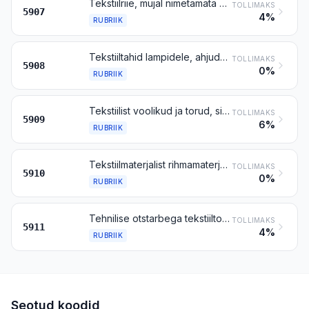
Tekstiilriie, mujal nimetamata viisil impregneeritud, pealistatud või kaetud; maalitud lõuend teatridekoratsioonideks, stuudio fooniks jms
TOLLIMAKS
5907
4%
RUBRIIK
Tekstiiltahid lampidele, ahjudele, välgumihklitele, küünaldele vms, telgedel kootud, punutud või silmkoelised; hõõgsukad ja ringkootud hõõgsukakangas selleks otstarbeks, impregneeritud või impregneerimata
TOLLIMAKS
5908
0%
RUBRIIK
Tekstiilist voolikud ja torud, sisekattega või ilma, muude materjalidega armeeritud või mitte, muudest materjalidest manustega või ilma
TOLLIMAKS
5909
6%
RUBRIIK
Tekstiilmaterjalist rihmamaterjal ülekanderihmade või konveierilintide jaoks, plastiga immutatud, pealistatud, kaetud või lamineeritud või mitte, metalli või muu materjaliga tugevdatud või mitte
TOLLIMAKS
5910
0%
RUBRIIK
Tehnilise otstarbega tekstiiltooted, mis on kirjeldatud käesoleva grupi märkuses 8
TOLLIMAKS
5911
4%
RUBRIIK
Seotud koodid