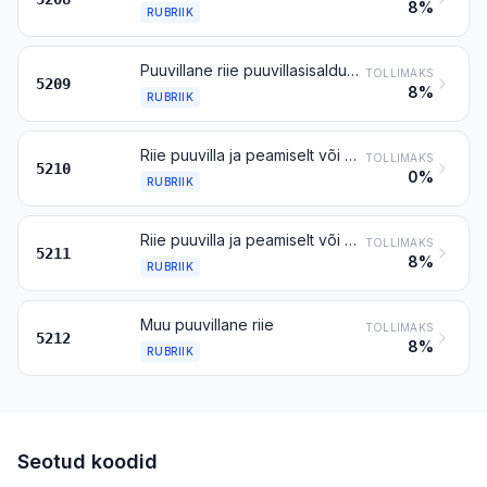
8%
RUBRIIK
Puuvillane riie puuvillasisaldusega vähemalt 85 % massist, pindtihedusega üle 200 g/m²
TOLLIMAKS
5209
8%
RUBRIIK
Riie puuvilla ja peamiselt või üksnes keemiliste kiudude segust, puuvillasisaldusega alla 85 % massist, pindtihedusega kuni 200 g/m²
TOLLIMAKS
5210
0%
RUBRIIK
Riie puuvilla ja peamiselt või üksnes keemiliste kiudude segust, puuvillasisaldusega alla 85 % massist, pindtihedusega üle 200 g/m²
TOLLIMAKS
5211
8%
RUBRIIK
Muu puuvillane riie
TOLLIMAKS
5212
8%
RUBRIIK
Seotud koodid