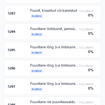
Puuvill, kraasitud või kammitud
TOLLIMAKS
5203
0%
RUBRIIK
Puuvillane õmblusniit, jaemüügiks pakendatud või pakendamata
TOLLIMAKS
5204
0%
RUBRIIK
Puuvillane lõng (v.a õmblusniit), puuvillasisaldusega vähemalt 85 % massist, jaemüügiks pakendamata
TOLLIMAKS
5205
0%
RUBRIIK
Puuvillane lõng (v.a õmblusniit) puuvillasisaldusega alla 85 % massist, jaemüügiks pakendamata
TOLLIMAKS
5206
0%
RUBRIIK
Puuvillane lõng (v.a õmblusniit), jaemüügiks pakendatud
TOLLIMAKS
5207
0%
RUBRIIK
Puuvillane riie puuvillasisaldusega vähemalt 85 % massist, pindtihedusega kuni 200 g/m²
TOLLIMAKS
5208