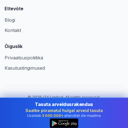
Ettevõte
Blogi
Kontakt
Õiguslik
Privaatsuspoliitika
Kasutustingimused
©
2026
i24 Limited. All rights reserved.
Ettevõtetele riigis Estonia
Tasuta arveldusrakendus
Saatke piiramatul hulgal arveid tasuta
Muuda riiki:
Estonia
Usaldab
3 000 000+
ettevõtet üle maailma