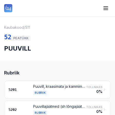
Kaubakood
/
S11
52
PEATÜKK
PUUVILL
Rubriik
Puuvill, kraasimata ja kammimata
TOLLIMAKS
5201
0%
RUBRIIK
Puuvillajäätmed (sh lõngajäätmed ja kohestatud jäätmed)
TOLLIMAKS
5202
0%
RUBRIIK