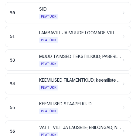
SIID
50
PEATÜKK
LAMBAVILL JA MUUDE LOOMADE VILL NING LOOMAKARVAD; HOBUSEJÕHVIST LÕNG JA RIIE
51
PEATÜKK
MUUD TAIMSED TEKSTIILKIUD; PABERLÕNG JA PABERLÕNGAST RIIE
53
PEATÜKK
KEEMILISED FILAMENTKIUD; keemiliste tekstiilmaterjalide ribad jms vormid
54
PEATÜKK
KEEMILISED STAAPELKIUD
55
PEATÜKK
VATT, VILT JA LAUSRIIE; ERILÕNGAD; NÖÖRID, PAELAD, KÖIED JA TROSSID NING TOOTED NENDEST
56
PEATÜKK