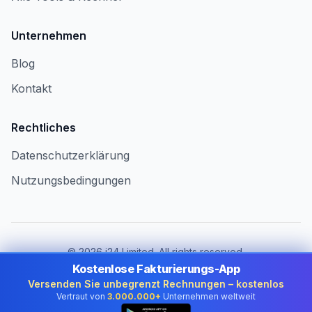
Unternehmen
Blog
Kontakt
Rechtliches
Datenschutzerklärung
Nutzungsbedingungen
©
2026
i24 Limited. All rights reserved.
Für Unternehmen in Germany
Kostenlose Fakturierungs-App
Versenden Sie unbegrenzt Rechnungen – kostenlos
Land ändern:
Germany
Vertraut von
3.000.000+
Unternehmen weltweit