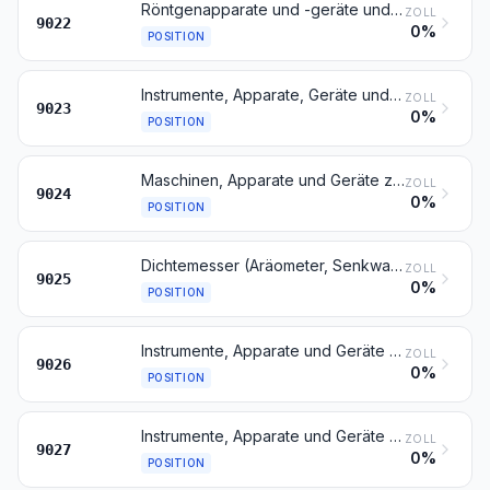
Röntgenapparate und -geräte und Apparate und Geräte, die Alpha-, Beta- Gamma- oder andere ionisierende Strahlen verwenden, auch für medizinische, chirurgische, zahnärztliche oder tierärztliche Zwecke, einschließlich Apparate und Geräte für Schirmbildfotografie oder Strahlentherapie, Röntgenröhren und andere Vorrichtungen zum Erzeugen von Röntgenstrahlen, Hochspannungsgeneratoren, Schaltpulte, Durchleuchtungsschirme, Untersuchungs- und Behandlungstische, -sessel und dergleichen
ZOLL
9022
0%
POSITION
Instrumente, Apparate, Geräte und Modelle, ihrer Beschaffenheit nach zu Vorführzwecken bestimmt (z. B. beim Unterricht oder auf Ausstellungen), nicht zu anderer Verwendung geeignet
ZOLL
9023
0%
POSITION
Maschinen, Apparate und Geräte zum Prüfen der Härte, Zugfestigkeit, Druckfestigkeit, Elastizität oder anderer mechanischer Eigenschaften von Materialien (z. B. von Metallen, Holz, Spinnstoffen, Papier oder Kunststoffen)
ZOLL
9024
0%
POSITION
Dichtemesser (Aräometer, Senkwaagen) und ähnliche schwimmende Instrumente, Thermometer, Pyrometer, Barometer, Hygrometer und Psychrometer, auch mit Registriervorrichtung, auch miteinander kombiniert
ZOLL
9025
0%
POSITION
Instrumente, Apparate und Geräte zum Messen oder Überwachen von Durchfluss, Füllhöhe, Druck oder anderen veränderlichen Größen von Flüssigkeiten oder Gasen (z. B. Durchflussmesser, Flüssigkeitsstand- oder Gasstandanzeiger, Manometer, Wärmemengenzähler), ausgenommen Instrumente, Apparate und Geräte der Position 9014, 9015, 9028 oder 9032
ZOLL
9026
0%
POSITION
Instrumente, Apparate und Geräte für physikalische oder chemische Untersuchungen (z. B. Polarimeter, Refraktometer, Spektrometer und Untersuchungsgeräte für Gase oder Rauch); Instrumente, Apparate und Geräte zum Bestimmen der Viskosität, Porosität, Dilatation, Oberflächenspannung oder dergleichen oder für kalorimetrische, akustische oder fotometrische Messungen (einschließlich Belichtungsmesser); Mikrotome
ZOLL
9027
0%
POSITION