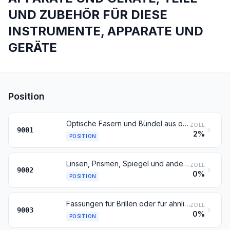
UND ZUBEHÖR FÜR DIESE
INSTRUMENTE, APPARATE UND
GERÄTE
Position
Optische Fasern und Bündel aus optischen Fasern; Kabel aus optischen Fasern, ausgenommen solche der Position 8544; polarisierende Stoffe in Form von Folien oder Platten; Linsen (einschließlich Kontaktlinsen), Prismen, Spiegel und andere optische Elemente, aus Stoffen aller Art, nicht gefasst (ausgenommen solche aus optisch nicht bearbeitetem Glas)
ZOLL
9001
2%
POSITION
Linsen, Prismen, Spiegel und andere optische Elemente, aus Stoffen aller Art, für Instrumente, Apparate und Geräte, gefasst (ausgenommen solche aus optisch nicht bearbeitetem Glas)
ZOLL
9002
0%
POSITION
Fassungen für Brillen oder für ähnliche Waren sowie Teile davon
ZOLL
9003
0%
POSITION