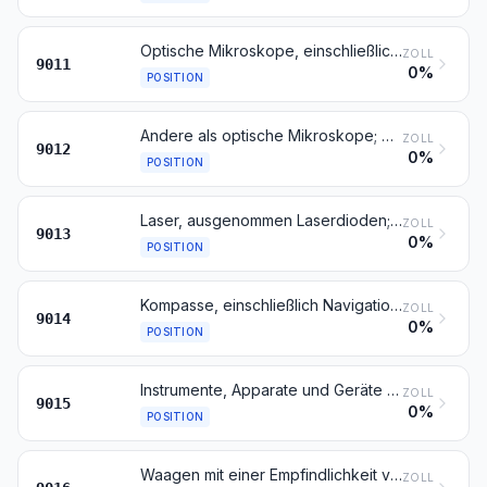
Optische Mikroskope, einschließlich solcher für Mikrofotografie, Mikrokinematografie oder Mikroprojektion
ZOLL
9011
0%
POSITION
Andere als optische Mikroskope; Diffraktografen
ZOLL
9012
0%
POSITION
Laser, ausgenommen Laserdioden; andere in diesem Kapitel anderweit weder genannte noch inbegriffene optische Instrumente, Apparate und Geräte
ZOLL
9013
0%
POSITION
Kompasse, einschließlich Navigationskompasse; andere Navigationsinstrumente, -apparate und -geräte
ZOLL
9014
0%
POSITION
Instrumente, Apparate und Geräte für die Geodäsie, Topografie, Fotogrammmetrie, Hydrografie, Ozeanografie, Hydrologie, Meteorologie oder Geophysik, ausgenommen Kompasse; Entfernungsmesser
ZOLL
9015
0%
POSITION
Waagen mit einer Empfindlichkeit von 50 mg oder feiner, auch mit Gewichten
ZOLL