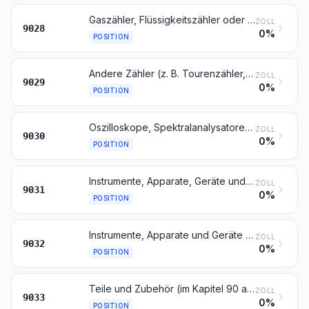
Gaszähler, Flüssigkeitszähler oder Elektrizitätszähler, einschließlich Eichzähler dafür
ZOLL
9028
0%
POSITION
Andere Zähler (z. B. Tourenzähler, Produktionszähler, Taxameter, Kilometerzähler oder Schrittzähler); Tachometer und andere Geschwindigkeitsmesser, ausgenommen solche der Position 9014 oder 9015; Stroboskope
ZOLL
9029
0%
POSITION
Oszilloskope, Spektralanalysatoren und andere Instrumente, Apparate und Geräte zum Messen oder Prüfen elektrischer Größen, ausgenommen Zähler der Position 9028; Instrumente, Apparate und Geräte zum Messen oder zum Nachweis von Alpha-, Beta-, Gamma-, Röntgenstrahlen, kosmischen oder anderen ionisierenden Strahlen
ZOLL
9030
0%
POSITION
Instrumente, Apparate, Geräte und Maschinen zum Messen oder Prüfen, in diesem Kapitel anderweit weder genannt noch inbegriffen; Profilprojektoren
ZOLL
9031
0%
POSITION
Instrumente, Apparate und Geräte zum Regeln
ZOLL
9032
0%
POSITION
Teile und Zubehör (im Kapitel 90 anderweit weder genannt noch inbegriffen) für Maschinen, Apparate, Geräte, Instrumente oder andere Waren des Kapitels 90
ZOLL
9033
0%
POSITION