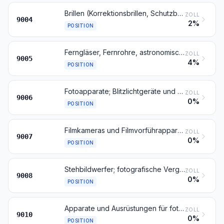
Brillen (Korrektionsbrillen, Schutzbrillen und andere Brillen) und ähnliche Waren
ZOLL
9004
2%
POSITION
Ferngläser, Fernrohre, astronomische Fernrohre, optische Teleskope und Montierungen dafür; andere astronomische Instrumente und Montierungen dafür (ausgenommen Instrumente für Radioastronomie)
ZOLL
9005
4%
POSITION
Fotoapparate; Blitzlichtgeräte und -vorrichtungen für fotografische Zwecke sowie Fotoblitzlampen (ausgenommen Entladungslampen der Position 8539)
ZOLL
9006
0%
POSITION
Filmkameras und Filmvorführapparate, auch mit eingebauten Tonaufnahme- oder Tonwiedergabegeräten
ZOLL
9007
0%
POSITION
Stehbildwerfer; fotografische Vergrößerungs- oder Verkleinerungsapparate
ZOLL
9008
0%
POSITION
Apparate und Ausrüstungen für fotografische oder kinematografische Laboratorien, in diesem Kapitel anderweit weder genannt noch inbegriffen; Negativbetrachter; Lichtbildwände
ZOLL
9010
0%
POSITION