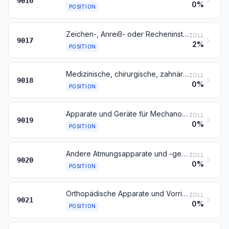
9016
0%
POSITION
Zeichen-, Anreiß- oder Recheninstrumente und -geräte (z. B. Zeichenmaschinen, Pantografen, Winkelmesser, Reißzeuge, Rechenschieber und Rechenscheiben); Längenmessinstrumente und -geräte, für den Handgebrauch (z. B. Maßstäbe und Maßbänder, Mikrometer, Schieblehren und andere Lehren), in diesem Kapitel anderweit weder genannt noch inbegriffen
ZOLL
9017
2%
POSITION
Medizinische, chirurgische, zahnärztliche oder tierärztliche Instrumente, Apparate und Geräte, einschließlich Szintigrafen und andere elektromedizinische Apparate und Geräte, sowie Apparate und Geräte zum Prüfen der Sehschärfe
ZOLL
9018
0%
POSITION
Apparate und Geräte für Mechanotherapie; Massageapparate und -geräte; Apparate und Geräte für Psychotechnik; Apparate und Geräte für Ozontherapie, Sauerstofftherapie oder Aerosoltherapie, Beatmungsapparate zum Wiederbeleben und andere Apparate und Geräte für Atmungstherapie
ZOLL
9019
0%
POSITION
Andere Atmungsapparate und -geräte und Gasmasken, ausgenommen Schutzmasken ohne mechanische Teile und ohne auswechselbares Filterelement
ZOLL
9020
0%
POSITION
Orthopädische Apparate und Vorrichtungen, einschließlich Krücken sowie medizinisch-chirurgische Gürtel und Bandagen; Schienen und andere Vorrichtungen zum Behandeln von Knochenbrüchen; künstliche Körperteile und Organe; Schwerhörigengeräte und andere Vorrichtungen zum Tragen in der Hand oder zum Implantieren in den oder zum Tragen am Körper, zum Beheben von Funktionsschäden oder Gebrechen
ZOLL
9021
0%
POSITION