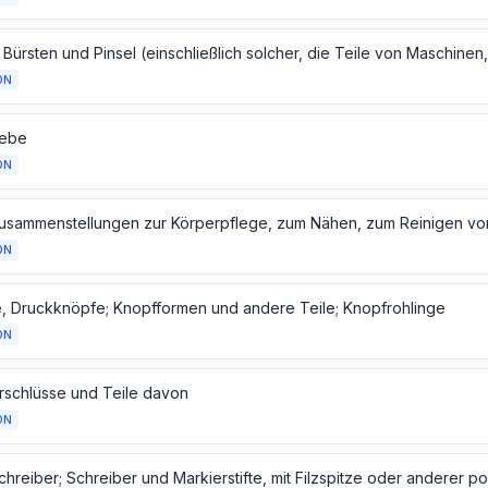
ON
iebe
ON
ON
, Druckknöpfe; Knopfformen und andere Teile; Knopfrohlinge
ON
rschlüsse und Teile davon
ON