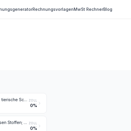
nungsgenerator
Rechnungsvorlagen
MwSt Rechner
Blog
Elfenbein, Bein, Schildpatt, Horn, Geweihe, Korallen, Perlmutter und andere tierische Schnitzstoffe, bearbeitet, und Waren aus diesen Stoffen (einschließlich durch Formen hergestellte Waren)
ZOLL
0%
Pflanzliche oder mineralische Schnitzstoffe, bearbeitet, und Waren aus diesen Stoffen; geformte oder geschnitzte Waren aus Wachs, aus Paraffin, aus Stearin, aus natürlichen Gummen oder Harzen oder aus Modelliermassen, und andere geformte oder geschnitzte Waren, anderweit weder genannt noch inbegriffen; nicht gehärtete Gelatine, bearbeitet (ausgenommen Gelatine der Position 3503) und Waren aus nicht gehärteter Gelatine
ZOLL
0%