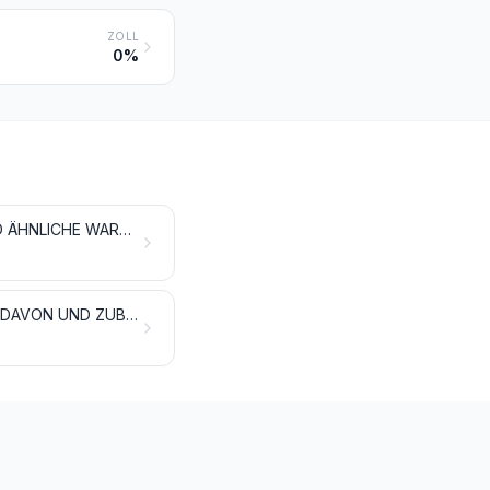
ZOLL
0%
MÖBEL; MEDIZINISCH-CHIRURGISCHE MÖBEL; BETTAUSSTATTUNGEN UND ÄHNLICHE WAREN; LEUCHTEN UND BELEUCHTUNGSKÖRPER, ANDERWEIT WEDER GENANNT NOCH INBEGRIFFEN; REKLAMELEUCHTEN, LEUCHTSCHILDER, BELEUCHTETE NAMENSSCHILDER UND DERGLEICHEN; VORGEFERTIGTE GEBÄUDE
SPIELZEUG, SPIELE, UNTERHALTUNGSARTIKEL UND SPORTGERÄTE; TEILE DAVON UND ZUBEHÖR