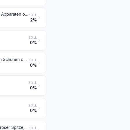
Besen, Bürsten und Pinsel (einschließlich solcher, die Teile von Maschinen, Apparaten oder Fahrzeugen sind), von Hand zu führende mechanische Fußbodenkehrer ohne Motor, Mopps und Staubwedel; Pinselköpfe; Kissen und Roller zum Anstreichen; Wischer aus Kautschuk oder ähnlichen geschmeidigen Stoffen
ZOLL
2%
ZOLL
0%
Reisezusammenstellungen zur Körperpflege, zum Nähen, zum Reinigen von Schuhen oder Kleidung
ZOLL
0%
ZOLL
0%
ZOLL
0%
Kugelschreiber; Schreiber und Markierstifte, mit Filzspitze oder anderer poröser Spitze; Füllfederhalter, andere Füllhalter und andere Schreibgeräte; Durchschreibstifte; Füllbleistifte; Federhalter, Bleistifthalter und ähnliche Waren; Teile davon (einschließlich Kappen und Klipse), ausgenommen Waren der Position 9609
ZOLL