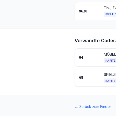
Ein-, Z
9620
POSITI
Verwandte Codes
94
KAPITE
95
KAPITE
←
Zurück zum Finder