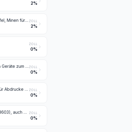
2%
Blei-, Kopier- und Farbstifte (ausgenommen Waren der Position 9608), Griffel, Minen für Stifte, Pastellstifte, Zeichenkohle, Schreib- oder Zeichenkreide und Schneiderkreide
ZOLL
2%
ZOLL
0%
Datumstempel, Siegel, Nummernstempel und ähnliche Waren (einschließlich Geräte zum Drucken oder Prägen von Etiketten), für den Handgebrauch; Zusammensetzstempel und Druckkästen, für den Handgebrauch
ZOLL
0%
Bänder für Schreibmaschinen und ähnliche Bänder, mit Tinte oder anders für Abdrucke präpariert, auch auf Spulen oder in Kassetten; Stempelkissen, auch getränkt, auch mit Schachteln
ZOLL
0%
Feuerzeuge und andere Anzünder (ausgenommen Anzünder der Position 3603), auch mechanisch oder elektrisch, und Teile davon, ausgenommen Feuersteine und Dochte
ZOLL
0%