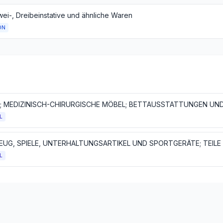
wei-, Dreibeinstative und ähnliche Waren
ON
L
L