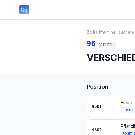
Zolltarifnummer suchen
/
96
KAPITEL
VERSCHIE
Position
9601
POSITI
9602
POSITI