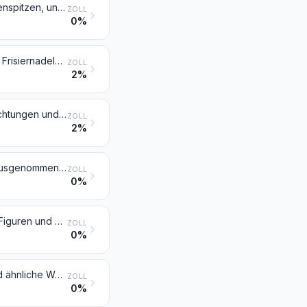
Pfeifen zum Rauchen (einschließlich Pfeifenköpfe), Zigarren- und Zigarettenspitzen, und Teile davon
ZOLL
0%
Frisierkämme, Einsteckkämme, Haarspangen und dergleichen; Haarnadeln, Frisiernadeln, Haarklammern, Lockenwickler und ähnliche Waren, ausgenommen Waren der Position 8516, und Teile davon
ZOLL
2%
Parfümzerstäuber und ähnliche Zerstäuber zu Toilettenzwecken und Vorrichtungen und Köpfe dafür; Puderquasten und Kissen, zum Auftragen von Kosmetik- oder Körperpflegemitteln
ZOLL
2%
Vakuum-Isolierflaschen und andere Vakuum-Isolierbehälter; Teile davon, ausgenommen Glaskolben
ZOLL
0%
Schneiderpuppen, Schaufensterpuppen und ähnliche Waren; bewegliche Figuren und Ausstellungsstücke für Schaufenster
ZOLL
0%
Hygienische Binden (Einlagen) und Tampons, Windeln, Windeleinlagen und ähnliche Waren aus Stoffen aller Art
ZOLL
0%