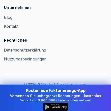
Unternehmen
Blog
Kontakt
Rechtliches
Datenschutzerklärung
Nutzungsbedingungen
©
2026
i24 Limited. All rights reserved.
Für Unternehmen in Germany
Kostenlose Fakturierungs-App
Versenden Sie unbegrenzt Rechnungen – kostenlos
Land ändern:
Germany
Vertraut von
3.000.000+
Unternehmen weltweit