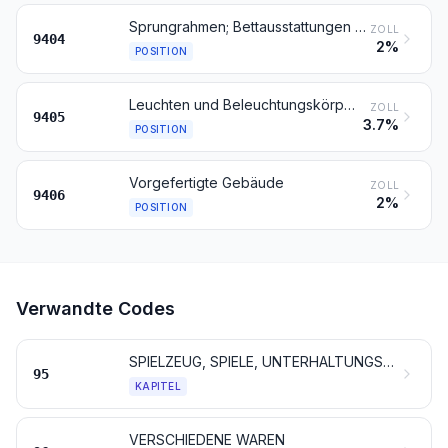
Sprungrahmen; Bettausstattungen und ähnliche Waren (z. B. Auflegematratzen, Steppdecken, Deckbetten, Polster, Schlummerrollen und Kopfkissen) mit Federung oder gepolstert oder mit Füllung aus Stoffen aller Art oder aus Zellkautschuk oder Zellkunststoff, auch überzogen
ZOLL
9404
2%
POSITION
Leuchten und Beleuchtungskörper (einschließlich Scheinwerfer) und Teile davon, anderweit weder genannt noch inbegriffen; Reklameleuchten, Leuchtschilder, beleuchtete Namensschilder und dergleichen, mit fest angebrachter Lichtquelle, und Teile davon, anderweit weder genannt noch inbegriffen
ZOLL
9405
3.7%
POSITION
Vorgefertigte Gebäude
ZOLL
9406
2%
POSITION
Verwandte Codes
SPIELZEUG, SPIELE, UNTERHALTUNGSARTIKEL UND SPORTGERÄTE; TEILE DAVON UND ZUBEHÖR
95
KAPITEL
VERSCHIEDENE WAREN