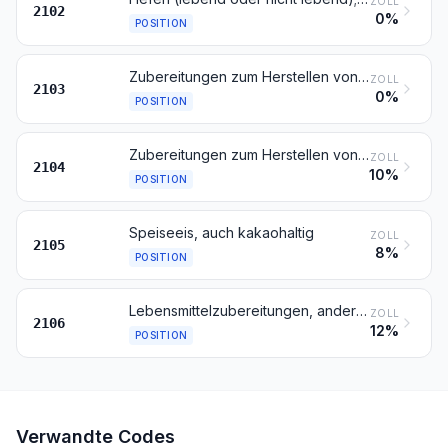
ZOLL
2102
0%
POSITION
Zubereitungen zum Herstellen von Würzsoßen und zubereitete Würzsoßen; zusammengesetzte Würzmittel; Senfmehl, auch zubereitet, und Senf
ZOLL
2103
0%
POSITION
Zubereitungen zum Herstellen von Suppen oder Brühen; Suppen und Brühen; zusammengesetzte homogenisierte Lebensmittelzubereitungen
ZOLL
2104
10%
POSITION
Speiseeis, auch kakaohaltig
ZOLL
2105
8%
POSITION
Lebensmittelzubereitungen, anderweit weder genannt noch inbegriffen
ZOLL
2106
12%
POSITION
Verwandte Codes