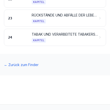
KAPITEL
RÜCKSTÄNDE UND ABFÄLLE DER LEBENSMITTELINDUSTRIE; ZUBEREITETES FUTTER
23
KAPITEL
TABAK UND VERARBEITETE TABAKERSATZSTOFFE; ERZEUGNISSE, AUCH NIKOTINHALTIG, DIE ZUR INHALATION OHNE VERBRENNUNG BESTIMMT SIND; ANDERE NIKOTINHALTIGE ERZEUGNISSE, DIE ZUR NIKOTINAUFNAHME IN DEN MENSCHLICHEN KÖRPER BESTIMMT SIND
24
KAPITEL
←
Zurück zum Finder