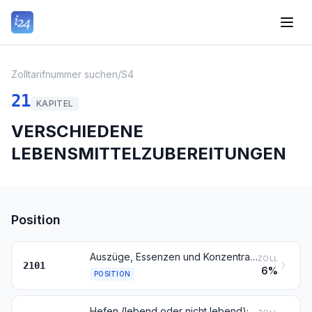
Zolltarifnummer suchen
/
S4
21
KAPITEL
VERSCHIEDENE
LEBENSMITTELZUBEREITUNGEN
Position
Auszüge, Essenzen und Konzentrate aus Kaffee, Tee oder Mate und Zubereitungen auf der Grundlage dieser Waren oder auf der Grundlage von Kaffee, Tee oder Mate; geröstete Zichorien und andere geröstete Kaffeemittel sowie Auszüge, Essenzen und Konzentrate hieraus
ZOLL
2101
6%
POSITION
Hefen (lebend oder nicht lebend); andere Einzeller-Mikroorganismen, nicht lebend (ausgenommen Vaccine der Position 3002); zubereitete Backtriebmittel in Pulverform