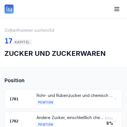
Zolltarifnummer suchen
/
S4
17
KAPITEL
ZUCKER UND ZUCKERWAREN
Position
Rohr- und Rübenzucker und chemisch reine Saccharose, fest
1701
POSITION
Andere Zucker, einschließlich chemisch reine Lactose, Maltose, Glucose und Fructose, fest; Zuckersirupe, ohne Zusatz von Aroma- oder Farbstoffen; Invertzuckercreme, auch mit natürlichem Honig vermischt; Zucker und Melassen, karamellisiert
ZOLL
1702
8%
POSITION