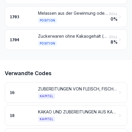
Melassen aus der Gewinnung oder Raffination von Zucker
ZOLL
1703
0%
POSITION
Zuckerwaren ohne Kakaogehalt (einschließlich weiße Schokolade)
ZOLL
1704
8%
POSITION
Verwandte Codes
ZUBEREITUNGEN VON FLEISCH, FISCHEN, KREBSTIEREN, WEICHTIEREN, ANDEREN WIRBELLOSEN WASSERTIEREN ODER VON INSEKTEN
16
KAPITEL
KAKAO UND ZUBEREITUNGEN AUS KAKAO
18
KAPITEL