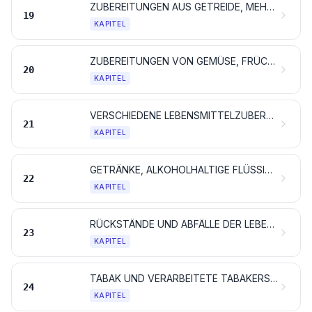
ZUBEREITUNGEN AUS GETREIDE, MEHL, STÄRKE ODER MILCH; BACKWAREN
19
KAPITEL
ZUBEREITUNGEN VON GEMÜSE, FRÜCHTEN, NÜSSEN ODER ANDEREN PFLANZENTEILEN
20
KAPITEL
VERSCHIEDENE LEBENSMITTELZUBEREITUNGEN
21
KAPITEL
GETRÄNKE, ALKOHOLHALTIGE FLÜSSIGKEITEN UND ESSIG
22
KAPITEL
RÜCKSTÄNDE UND ABFÄLLE DER LEBENSMITTELINDUSTRIE; ZUBEREITETES FUTTER
23
KAPITEL
TABAK UND VERARBEITETE TABAKERSATZSTOFFE; ERZEUGNISSE, AUCH NIKOTINHALTIG, DIE ZUR INHALATION OHNE VERBRENNUNG BESTIMMT SIND; ANDERE NIKOTINHALTIGE ERZEUGNISSE, DIE ZUR NIKOTINAUFNAHME IN DEN MENSCHLICHEN KÖRPER BESTIMMT SIND
24
KAPITEL