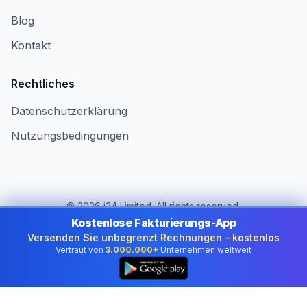
Blog
Kontakt
Rechtliches
Datenschutzerklärung
Nutzungsbedingungen
©
2026
i24 Limited. All rights reserved.
Für Unternehmen in Germany
Kostenlose Fakturierungs-App
Versenden Sie unbegrenzt Rechnungen – kostenlos
Land ändern:
Germany
Vertraut von
3.000.000+
Unternehmen weltweit