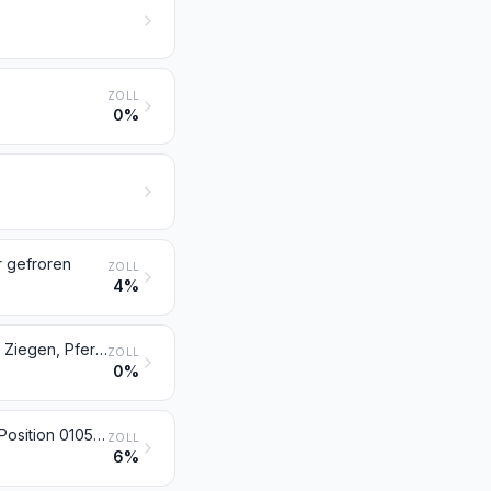
ZOLL
0%
r gefroren
ZOLL
4%
Genießbare Schlachtnebenerzeugnisse von Rindern, Schweinen, Schafen, Ziegen, Pferden, Eseln, Maultieren oder Mauleseln, frisch, gekühlt oder gefroren
ZOLL
0%
Fleisch und genießbare Schlachtnebenerzeugnisse von Hausgeflügel der Position 0105, frisch, gekühlt oder gefroren
ZOLL
6%