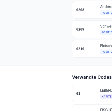
0208
POSITI
0209
POSITI
0210
POSITI
Verwandte Codes
LEBEN
01
KAPITE
FISCH