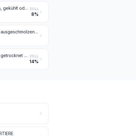
Anderes Fleisch und andere genießbare Schlachtnebenerzeugnisse, frisch, gekühlt oder gefroren
ZOLL
8%
Schweinespeck ohne magere Teile, Schweinefett und Geflügelfett, weder ausgeschmolzen noch anders ausgezogen, frisch, gekühlt, gefroren, gesalzen, in Salzlake, getrocknet oder geräuchert
Fleisch und genießbare Schlachtnebenerzeugnisse, gesalzen, in Salzlake, getrocknet oder geräuchert; genießbares Mehl von Fleisch oder von Schlachtnebenerzeugnissen
ZOLL
14%
RTIERE