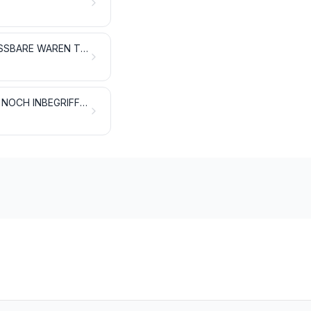
MILCH UND MILCHERZEUGNISSE; VOGELEIER; NATÜRLICHER HONIG; GENIESSBARE WAREN TIERISCHEN URSPRUNGS, ANDERWEIT WEDER GENANNT NOCH INBEGRIFFEN
ANDERE WAREN TIERISCHEN URSPRUNGS, ANDERWEIT WEDER GENANNT NOCH INBEGRIFFEN