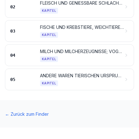
FLEISCH UND GENIESSBARE SCHLACHTNEBENERZEUGNISSE
02
KAPITEL
FISCHE UND KREBSTIERE, WEICHTIERE UND ANDERE WIRBELLOSE WASSERTIERE
03
KAPITEL
MILCH UND MILCHERZEUGNISSE; VOGELEIER; NATÜRLICHER HONIG; GENIESSBARE WAREN TIERISCHEN URSPRUNGS, ANDERWEIT WEDER GENANNT NOCH INBEGRIFFEN
04
KAPITEL
ANDERE WAREN TIERISCHEN URSPRUNGS, ANDERWEIT WEDER GENANNT NOCH INBEGRIFFEN
05
KAPITEL
←
Zurück zum Finder