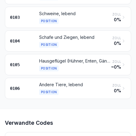
Schweine, lebend
ZOLL
0103
0%
POSITION
Schafe und Ziegen, lebend
ZOLL
0104
0%
POSITION
Hausgeflügel (Hühner, Enten, Gänse, Truthühner und Perlhühner), lebend
ZOLL
0105
~0%
POSITION
Andere Tiere, lebend
ZOLL
0106
0%
POSITION
Verwandte Codes