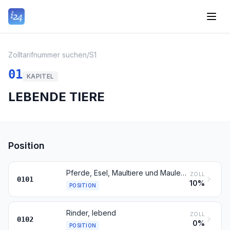
Zolltarifnummer suchen
/
S1
01
KAPITEL
LEBENDE TIERE
Position
Pferde, Esel, Maultiere und Maulesel, lebend
ZOLL
0101
10%
POSITION
Rinder, lebend
ZOLL
0102
0%
POSITION