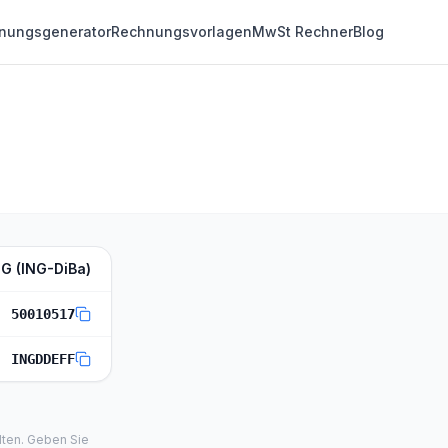
nungsgenerator
Rechnungsvorlagen
MwSt Rechner
Blog
NG (ING-DiBa)
50010517
INGDDEFF
lten. Geben Sie