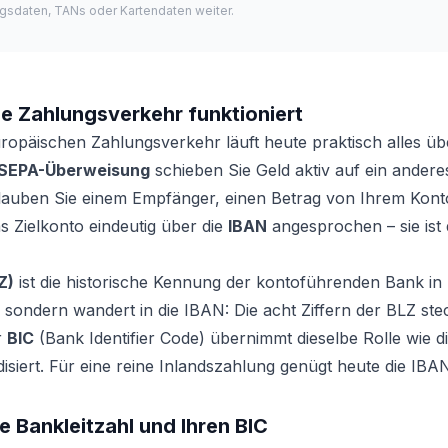
gsdaten, TANs oder Kartendaten weiter.
e Zahlungsverkehr funktioniert
ropäischen Zahlungsverkehr läuft heute praktisch alles ü
SEPA-Überweisung
schieben Sie Geld aktiv auf ein andere
lauben Sie einem Empfänger, einen Betrag von Ihrem Konto
s Zielkonto eindeutig über die
IBAN
angesprochen – sie ist 
Z)
ist die historische Kennung der kontoführenden Bank in D
sondern wandert in die IBAN: Die acht Ziffern der BLZ stec
r
BIC
(Bank Identifier Code) übernimmt dieselbe Rolle wie d
disiert. Für eine reine Inlandszahlung genügt heute die IBAN
re Bankleitzahl und Ihren BIC