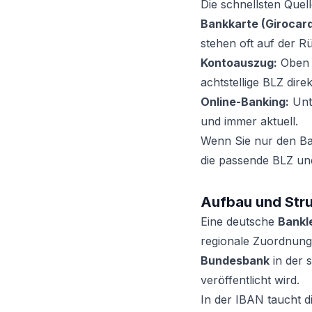
Die schnellsten Quel
Bankkarte (Girocard
stehen oft auf der R
Kontoauszug:
Oben i
achtstellige BLZ dire
Online-Banking:
Unte
und immer aktuell.
Wenn Sie nur den Ban
die passende BLZ un
Aufbau und Stru
Eine deutsche
Bankle
regionale Zuordnung.
Bundesbank
in der
veröffentlicht wird.
In der IBAN taucht d