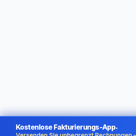
Kostenlose Fakturierungs-App
•
©
2026
i24 Limited. All rights reserved.
•
Für Unternehmen 
Versenden Sie unbegrenzt Rechnungen –