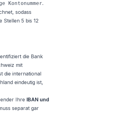
.
ge Kontonummer
hnet, sodass
 Stellen 5 bis 12
ntifiziert die Bank
chweiz mit
st die international
land eindeutig ist,
sender Ihre
IBAN und
 muss separat gar