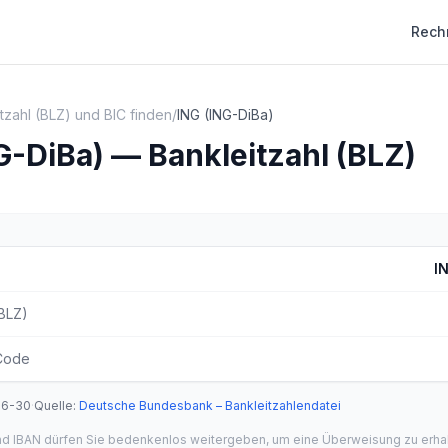
Rech
tzahl (BLZ) und BIC finden
/
ING (ING-DiBa)
G-DiBa) — Bankleitzahl (BLZ)
I
(BLZ)
Code
06-30
·
Quelle
:
Deutsche Bundesbank – Bankleitzahlendatei
und IBAN dürfen Sie bedenkenlos weitergeben, um eine Überweisung zu erha