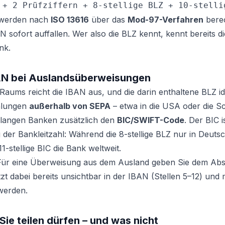
 + 2 Prüfziffern + 8-stellige BLZ + 10-stelli
n werden nach
ISO 13616
über das
Mod-97-Verfahren
berec
N sofort auffallen. Wer also die BLZ kennt, kennt bereits die
nk.
BAN bei Auslandsüberweisungen
aums reicht die IBAN aus, und die darin enthaltene BLZ ide
hlungen
außerhalb von SEPA
– etwa in die USA oder die S
langen Banken zusätzlich den
BIC/SWIFT-Code
. Der BIC i
der Bankleitzahl: Während die 8-stellige BLZ nur in Deutsch
11-stellige BIC die Bank weltweit.
: Für eine Überweisung aus dem Ausland geben Sie dem Ab
itzt dabei bereits unsichtbar in der IBAN (Stellen 5–12) und
werden.
Sie teilen dürfen – und was nicht