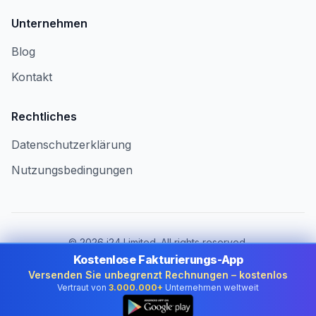
Unternehmen
Blog
Kontakt
Rechtliches
Datenschutzerklärung
Nutzungsbedingungen
©
2026
i24 Limited. All rights reserved.
Für Unternehmen in Switzerland
Kostenlose Fakturierungs-App
Versenden Sie unbegrenzt Rechnungen – kostenlos
Land wechseln:
Switzerland
Vertraut von
3.000.000+
Unternehmen weltweit