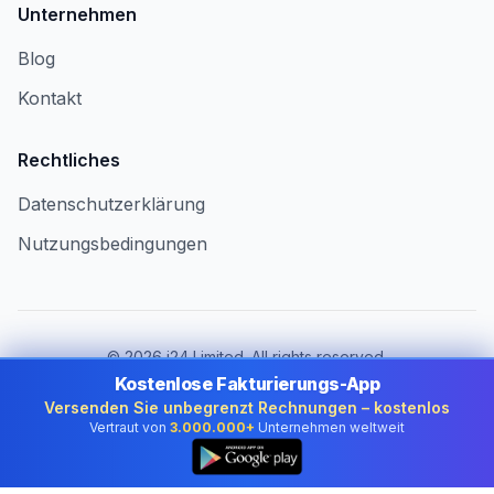
Unternehmen
Blog
Kontakt
Rechtliches
Datenschutzerklärung
Nutzungsbedingungen
©
2026
i24 Limited. All rights reserved.
Für Unternehmen in Switzerland
Kostenlose Fakturierungs-App
Versenden Sie unbegrenzt Rechnungen – kostenlos
Land wechseln:
Switzerland
Vertraut von
3.000.000+
Unternehmen weltweit