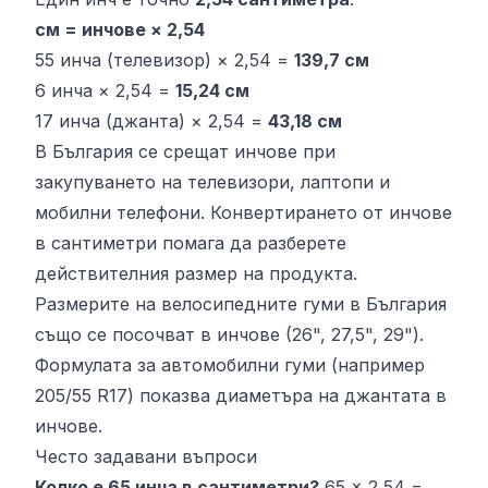
см = инчове × 2,54
55 инча (телевизор) × 2,54 =
139,7 см
6 инча × 2,54 =
15,24 см
17 инча (джанта) × 2,54 =
43,18 см
В България се срещат инчове при
закупуването на телевизори, лаптопи и
мобилни телефони. Конвертирането от инчове
в сантиметри помага да разберете
действителния размер на продукта.
Размерите на велосипедните гуми в България
също се посочват в инчове (26", 27,5", 29").
Формулата за автомобилни гуми (например
205/55 R17) показва диаметъра на джантата в
инчове.
Често задавани въпроси
Колко е 65 инча в сантиметри?
65 × 2,54 =