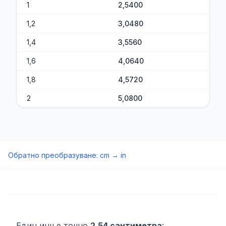
1
2,5400
1,2
3,0480
1,4
3,5560
1,6
4,0640
1,8
4,5720
2
5,0800
Обратно преобразуване
:
cm
→
in
Един инч е точно
2,54 сантиметра
: