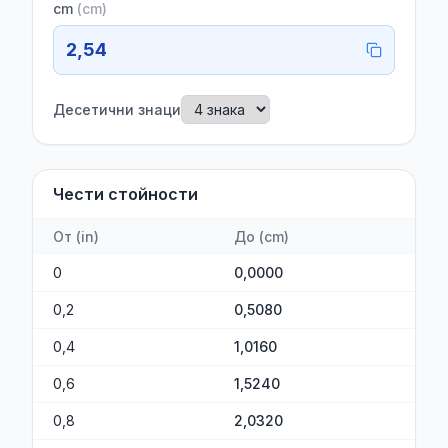
cm
(
cm
)
2,54
Десетични знаци
Чести стойности
От
(
in
)
До
(
cm
)
0
0,0000
0,2
0,5080
0,4
1,0160
0,6
1,5240
0,8
2,0320