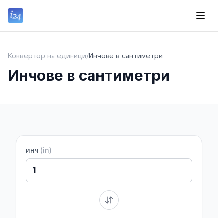
Конвертор на единици
/
Инчове в сантиметри
Инчове в сантиметри
инч
(
in
)