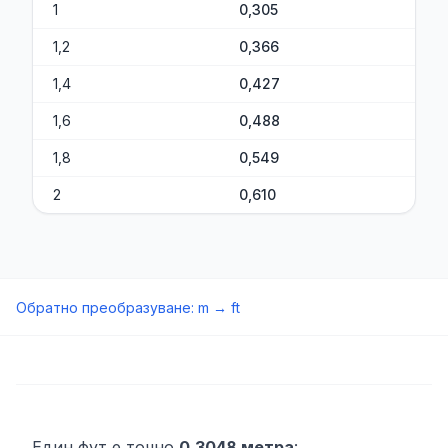
1
0,305
1,2
0,366
1,4
0,427
1,6
0,488
1,8
0,549
2
0,610
Обратно преобразуване
:
m
→
ft
Един фут е точно
0,3048 метра
: