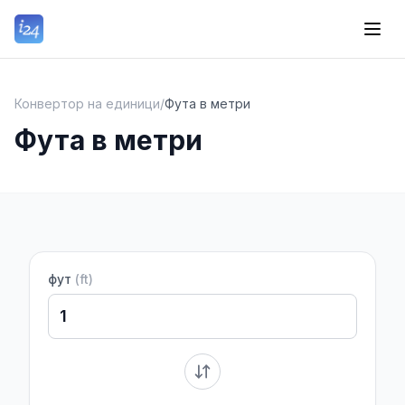
Конвертор на единици
/
Фута в метри
Фута в метри
фут
(
ft
)