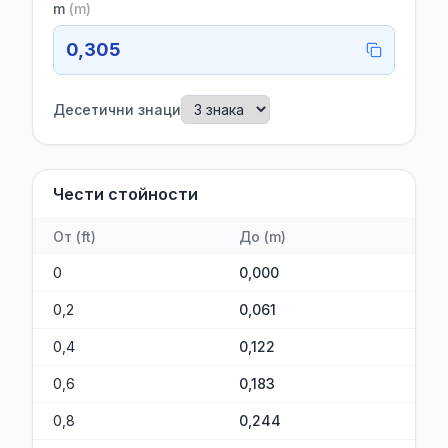
m
(
m
)
0,305
Десетични знаци
Чести стойности
От
(
ft
)
До
(
m
)
0
0,000
0,2
0,061
0,4
0,122
0,6
0,183
0,8
0,244