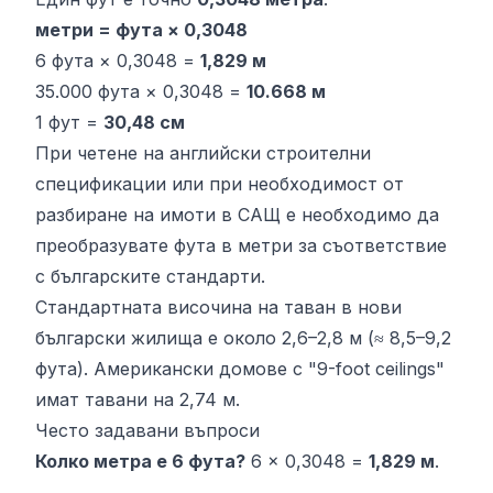
метри = фута × 0,3048
6 фута × 0,3048 =
1,829 м
35.000 фута × 0,3048 =
10.668 м
1 фут =
30,48 см
При четене на английски строителни
спецификации или при необходимост от
разбиране на имоти в САЩ е необходимо да
преобразувате фута в метри за съответствие
с българските стандарти.
Стандартната височина на таван в нови
български жилища е около 2,6–2,8 м (≈ 8,5–9,2
фута). Американски домове с "9-foot ceilings"
имат тавани на 2,74 м.
Често задавани въпроси
Колко метра е 6 фута?
6 × 0,3048 =
1,829 м
.