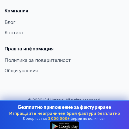
Компания
Блог
Контакт
Правна информация
Политика за поверителност
Общи условия
©
2026
i24 Limited. All rights reserved.
В услуга на бизнеса в Bulgaria
Безплатно приложение за фактуриране
Изпращайте неограничен брой фактури безплатно
Смяна на държава:
Bulgaria
Доверяват се
3 000 000+
фирми по целия свят