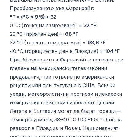
Преобразуването във Фаренхайт:
°F = (°C × 9/5) + 32
0 °C (точка на замръзване) =
32 °F
20 °C (приятен ден) =
68 °F
37 °C (телесна температура) =
98,6 °F
40 °C (горещ летен ден в Пловдив) =
104 °F
Преобразуването в Фаренхайт е полезно при
гледане на американски телевизионни
предавания, при готвене по американски
рецепти или при пътуване в США. Всички
уреди, метеорологични прогнози и лекарски
измервания в България използват Целзий.
Летата в България могат да бъдат горещи —
температури над 38–40 °C (100–104 °F) не са
рядкост в Пловдив и Ловеч. Националният
институт по метеорология и хидрология