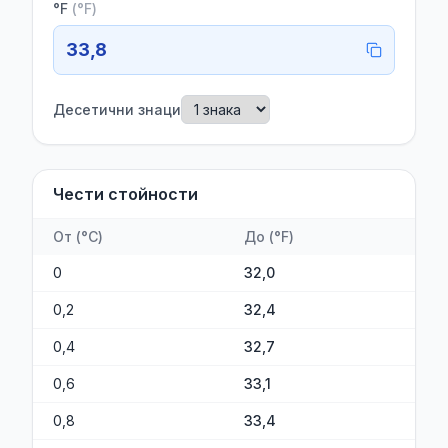
°F
(
°F
)
33,8
Десетични знаци
Чести стойности
От
(
°C
)
До
(
°F
)
0
32,0
0,2
32,4
0,4
32,7
0,6
33,1
0,8
33,4