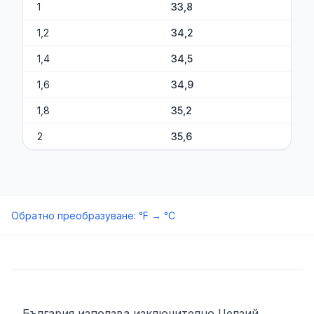
1
33,8
1,2
34,2
1,4
34,5
1,6
34,9
1,8
35,2
2
35,6
Обратно преобразуване
:
°F
→
°C
България използва изключително Целзий.