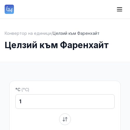
Конвертор на единици
/
Целзий към Фаренхайт
Целзий към Фаренхайт
°C
(
°C
)