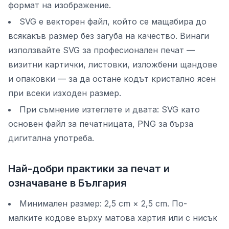
формат на изображение.
SVG е векторен файл, който се мащабира до
всякакъв размер без загуба на качество. Винаги
използвайте SVG за професионален печат —
визитни картички, листовки, изложбени щандове
и опаковки — за да остане кодът кристално ясен
при всеки изходен размер.
При съмнение изтеглете и двата: SVG като
основен файл за печатницата, PNG за бърза
дигитална употреба.
Най-добри практики за печат и
означаване в България
Минимален размер: 2,5 cm × 2,5 cm. По-
малките кодове върху матова хартия или с нисък