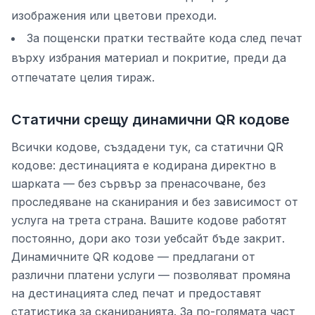
изображения или цветови преходи.
За пощенски пратки тествайте кода след печат
върху избрания материал и покритие, преди да
отпечатате целия тираж.
Статични срещу динамични QR кодове
Всички кодове, създадени тук, са статични QR
кодове: дестинацията е кодирана директно в
шарката — без сървър за пренасочване, без
проследяване на сканирания и без зависимост от
услуга на трета страна. Вашите кодове работят
постоянно, дори ако този уебсайт бъде закрит.
Динамичните QR кодове — предлагани от
различни платени услуги — позволяват промяна
на дестинацията след печат и предоставят
статистика за сканиранията. За по-голямата част