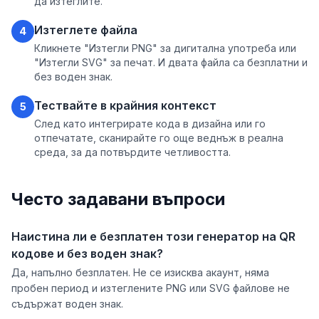
да изтеглите.
Изтеглете файла
4
Кликнете "Изтегли PNG" за дигитална употреба или
"Изтегли SVG" за печат. И двата файла са безплатни и
без воден знак.
Тествайте в крайния контекст
5
След като интегрирате кода в дизайна или го
отпечатате, сканирайте го още веднъж в реална
среда, за да потвърдите четливостта.
Често задавани въпроси
Наистина ли е безплатен този генератор на QR
кодове и без воден знак?
Да, напълно безплатен. Не се изисква акаунт, няма
пробен период и изтеглените PNG или SVG файлове не
съдържат воден знак.