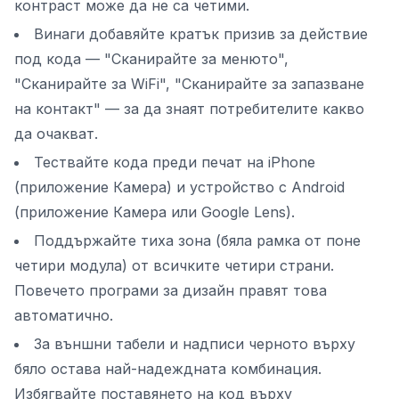
контраст може да не са четими.
Винаги добавяйте кратък призив за действие
под кода — "Сканирайте за менюто",
"Сканирайте за WiFi", "Сканирайте за запазване
на контакт" — за да знаят потребителите какво
да очакват.
Тествайте кода преди печат на iPhone
(приложение Камера) и устройство с Android
(приложение Камера или Google Lens).
Поддържайте тиха зона (бяла рамка от поне
четири модула) от всичките четири страни.
Повечето програми за дизайн правят това
автоматично.
За външни табели и надписи черното върху
бяло остава най-надеждната комбинация.
Избягвайте поставянето на код върху