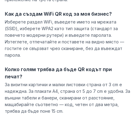
Как да създам WiFi QR код за моя бизнес?
Изберете раздел WiFi, въведете името на мрежата
(SSID), изберете WPA2 като тип защита (стандарт за
повечето модерни рутери) и въведете паролата.
Изтеглете, отпечатайте и поставете на видно място —
гостите се свързват чрез сканиране, без да въвеждат
парола.
Колко голям трябва да бъде QR кодът при
печат?
За визитни картички и малки листовки страна от 3 cm е
надеждна. За плакати A4, страна от 5 до 7 cm е удобна. За
външни табели и банери, сканирани от разстояние,
мащабирайте съответно — код, четен от два метра,
трябва да бъде поне 15 cm.