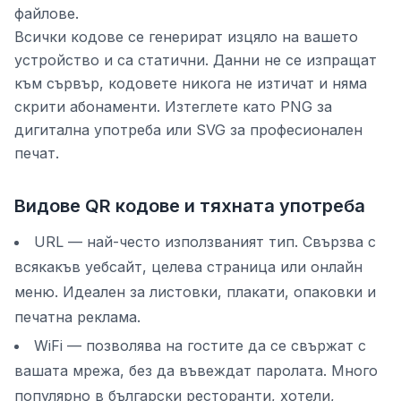
файлове.
Всички кодове се генерират изцяло на вашето
устройство и са статични. Данни не се изпращат
към сървър, кодовете никога не изтичат и няма
скрити абонаменти. Изтеглете като PNG за
дигитална употреба или SVG за професионален
печат.
Видове QR кодове и тяхната употреба
URL — най-често използваният тип. Свързва с
всякакъв уебсайт, целева страница или онлайн
меню. Идеален за листовки, плакати, опаковки и
печатна реклама.
WiFi — позволява на гостите да се свържат с
вашата мрежа, без да въвеждат паролата. Много
популярно в български ресторанти, хотели,