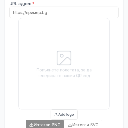
URL адрес
*
Попълнете полетата, за да
генерирате вашия QR код
Add logo
Изтегли PNG
Изтегли SVG