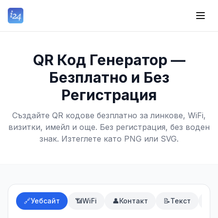
QR Код Генератор —
Безплатно и Без
Регистрация
Създайте QR кодове безплатно за линкове, WiFi,
визитки, имейл и още. Без регистрация, без воден
знак. Изтеглете като PNG или SVG.
🔗
Уебсайт
📶
WiFi
👤
Контакт
📝
Текст
✉️