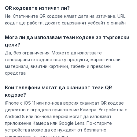
QR кодовете изтичат ли?
Не. Статичните QR кодове нямат дата на изтичане. URL
кодът ще работи, докато свързаният уебсайт е онлайн.
Мога ли да използвам тези кодове за търговски
цели?
Да, без ограничения. Можете да използвате
генерираните кодове върху продукти, маркетингови
материали, визитни картички, табели и превозни
средства.
Кои телефони могат да сканират тези QR
кодове?
iPhone с iOS 11 или по-нова версия сканират QR кодове
директно с вградено приложение Камера. Устройства с
Android 8 или по-нова версия могат да използват
приложение Камера или Google Lens. По-старите
устройства може да се нуждаят от безплатно
приложение на трета страна.