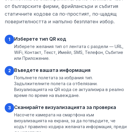
от българските фирми, фрийлансъри и събития
статичните кодове са по-простият, по-щадящ
поверителността и напълно безплатен избор.
Изберете тип QR код
1
Изберете желания тип от лентата с раздели — URL,
WiFi, Контакт, Текст, Имейл, SMS, Телефон, Събитие
или Приложение.
Въведете вашата информация
2
Попълнете полетата за избрания тип.
Задължителните полета са отбелязани.
Визуализацията на QR кода се актуализира в реално
време по време на въвеждане.
Сканирайте визуализацията за проверка
3
Насочете камерата на смартфона към
визуализацията на екрана, за да потвърдите, че
кодът правилно кодира желаната информация, преди