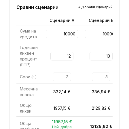
Сравни сценарии
+
Добави сценарий
Сценарий
A
Сценарий
B
Сума на
кредита
Годишен
лихвен
процент
(
ГПР
)
Срок
(
г.
)
Месечна
332,14 €
336,94 €
вноска
Общо
1957,15 €
2129,82 €
лихви
11957,15 €
Обща
12129,82 €
Най-добра