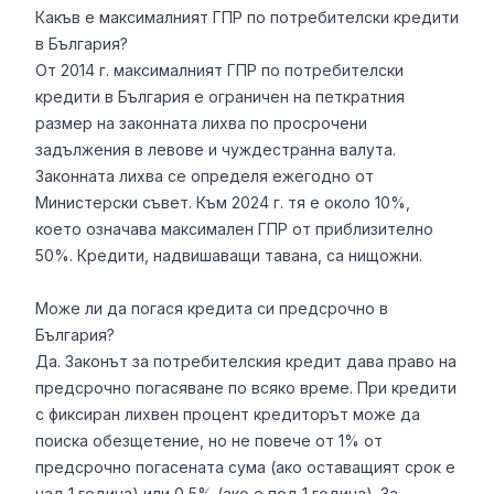
Какъв е максималният ГПР по потребителски кредити
в България?
От 2014 г. максималният ГПР по потребителски
кредити в България е ограничен на петкратния
размер на законната лихва по просрочени
задължения в левове и чуждестранна валута.
Законната лихва се определя ежегодно от
Министерски съвет. Към 2024 г. тя е около 10%,
което означава максимален ГПР от приблизително
50%. Кредити, надвишаващи тавана, са нищожни.
Може ли да погася кредита си предсрочно в
България?
Да. Законът за потребителския кредит дава право на
предсрочно погасяване по всяко време. При кредити
с фиксиран лихвен процент кредиторът може да
поиска обезщетение, но не повече от 1% от
предсрочно погасената сума (ако оставащият срок е
над 1 година) или 0,5% (ако е под 1 година). За