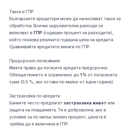
Такси и ГПР
Българските кредитори може да начисляват такси за
обработка. Всички задължителни разходи се
включват в
ГПР
(годишен процент на разходите),
който показва реалната годишна цена на кредита.
Сравнявайте кредитите винаги по ГПР.
Предсрочно погасяване
Имате право да погасите кредита предсрочно.
Обезщетението е ограничено до
1 %
от погасената
сума (0,5 %, ако остава по-малко от една година).
Застраховка по кредита
Банките често предлагат
застраховка живот
или
защита на плащанията. Тя е доброволна; ако е
условие за по-нисък лихвен процент, цената ѝ
трябва да е включена в ГПР.