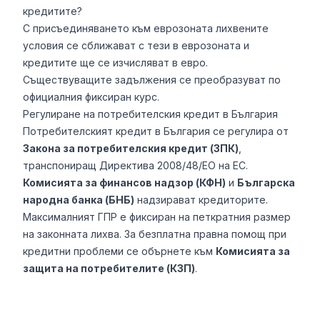
кредитите?
С присъединяването към еврозоната лихвените
условия се сближават с тези в еврозоната и
кредитите ще се изчисляват в евро.
Съществуващите задължения се преобразуват по
официалния фиксиран курс.
Регулиране на потребителския кредит в България
Потребителският кредит в България се регулира от
Закона за потребителския кредит (ЗПК)
,
транспониращ Директива 2008/48/ЕО на ЕС.
Комисията за финансов надзор (КФН)
и
Българска
народна банка (БНБ)
надзирават кредиторите.
Максималният ГПР е фиксиран на петкратния размер
на законната лихва. За безплатна правна помощ при
кредитни проблеми се обърнете към
Комисията за
защита на потребителите (КЗП)
.