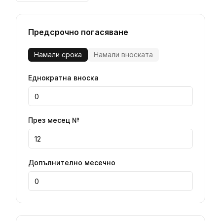
Предсрочно погасяване
Намали срока
Намали вноската
Еднократна вноска
През месец №
Допълнително месечно