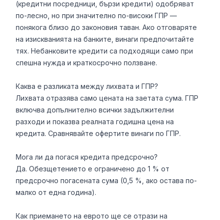
(кредитни посредници, бързи кредити) одобряват
по-лесно, но при значително по-високи ГПР —
понякога близо до законовия таван. Ако отговаряте
на изискванията на банките, винаги предпочитайте
тях. Небанковите кредити са подходящи само при
спешна нужда и краткосрочно ползване.
Каква е разликата между лихвата и ГПР?
Лихвата отразява само цената на заетата сума. ГПР
включва допълнително всички задължителни
разходи и показва реалната годишна цена на
кредита. Сравнявайте офертите винаги по ГПР.
Мога ли да погася кредита предсрочно?
Да. Обезщетението е ограничено до 1 % от
предсрочно погасената сума (0,5 %, ако остава по-
малко от една година).
Как приемането на еврото ще се отрази на