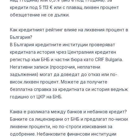
кредити под 5 113 € или с плаващ лихвен процент
обезщетение не се дължи.
Как кредитният рейтинг влияе на лихвения процент в
България?
В България кредитните институции проверяват
кредитната история чрез Централния кредитен
регистър към БНБ и частни бюра като CRIF Bulgaria.
Негативни записи (просрочия, неплатени
задължения) могат да доведат до отказ или по-
висок лихвен процент. Можете да получите
безплатна справка за кредитната си история веднъж
годишно от ЦКР на БНБ.
Каква е разликата между банков и небанков кредит?
Банките са лицензирани от БНБ и предлагат по-ниски
лихвени проценти, но по-строги изисквания за
одобрение. Небанковите финансови институции