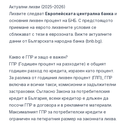
Актуални лихви (2025–2026)
Лихвите следват
Европейската централна банка
и
основния лихвен процент на БНБ. С предстоящото
приемане на еврото лихвените условия се
сближават с тези в еврозоната. Вижте актуалните
данни от Българската народна банка (bnb.bg).
Какво е ГПР и защо е важен?
ГПР (Годишен процент на разходите) е общият
годишен разход по кредита, изразен като процент.
За разлика от годишния лихвен процент (ГЛП), ГПР
включва и всички такси, комисионни и задължителни
застраховки. Съгласно Закона за потребителския
кредит в България, всеки кредитор е длъжен да
посочи ГПР в договора и в рекламните материали.
Максималният ГПР за потребителски кредити е
ограничен на петкратния размер на законната лихва.