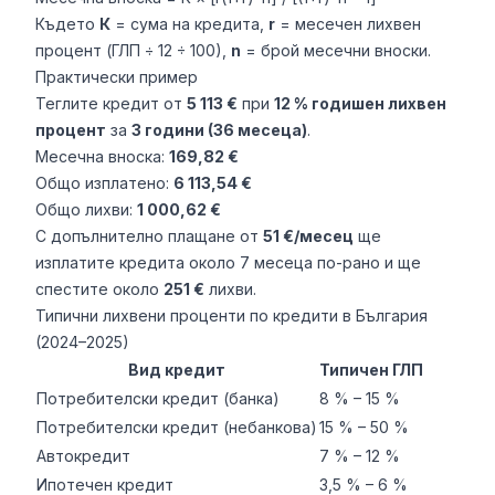
Където
К
= сума на кредита,
r
= месечен лихвен
процент (ГЛП ÷ 12 ÷ 100),
n
= брой месечни вноски.
Практически пример
Теглите кредит от
5 113 €
при
12 % годишен лихвен
процент
за
3 години (36 месеца)
.
Месечна вноска:
169,82 €
Общо изплатено:
6 113,54 €
Общо лихви:
1 000,62 €
С допълнително плащане от
51 €/месец
ще
изплатите кредита около 7 месеца по-рано и ще
спестите около
251 €
лихви.
Типични лихвени проценти по кредити в България
(2024–2025)
Вид кредит
Типичен ГЛП
Потребителски кредит (банка)
8 % – 15 %
Потребителски кредит (небанкова)
15 % – 50 %
Автокредит
7 % – 12 %
Ипотечен кредит
3,5 % – 6 %