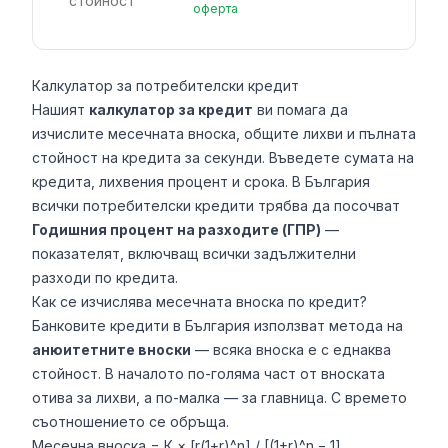
стойност
оферта
Калкулатор за потребителски кредит
Нашият
калкулатор за кредит
ви помага да
изчислите месечната вноска, общите лихви и пълната
стойност на кредита за секунди. Въведете сумата на
кредита, лихвения процент и срока. В България
всички потребителски кредити трябва да посочват
Годишния процент на разходите (ГПР)
—
показателят, включващ всички задължителни
разходи по кредита.
Как се изчислява месечната вноска по кредит?
Банковите кредити в България използват метода на
анюитетните вноски
— всяка вноска е с еднаква
стойност. В началото по-голяма част от вноската
отива за лихви, а по-малка — за главница. С времето
съотношението се обръща.
Месечна вноска = К × [r(1+r)^n] / [(1+r)^n − 1]