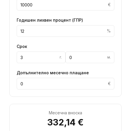
€
Годишен лихвен процент
(
ГПР
)
%
Срок
г.
м.
Допълнително месечно плащане
€
Месечна вноска
332,14 €