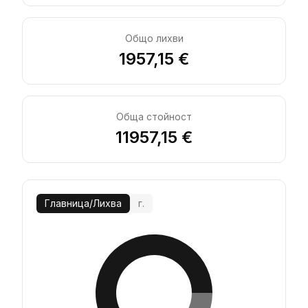
Общо лихви
1957,15 €
Обща стойност
11957,15 €
Главница
/
Лихва
г.