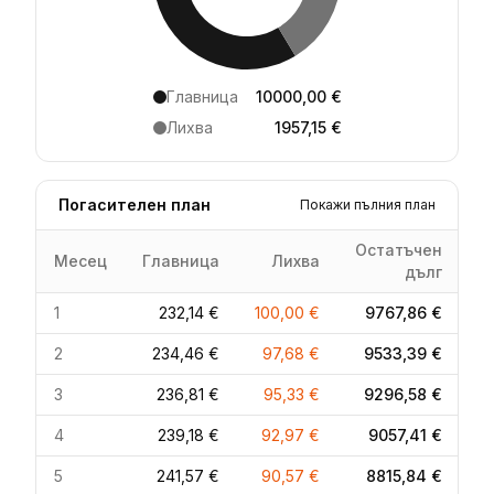
Главница
10000,00 €
Лихва
1957,15 €
Погасителен план
Покажи пълния план
Остатъчен
Месец
Главница
Лихва
дълг
1
232,14 €
100,00 €
9767,86 €
2
234,46 €
97,68 €
9533,39 €
3
236,81 €
95,33 €
9296,58 €
4
239,18 €
92,97 €
9057,41 €
5
241,57 €
90,57 €
8815,84 €