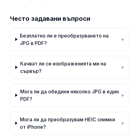
Често задавани въпроси
Безплатно ли е преобразуването на
▾
JPG в PDF?
Качват ли се изображенията ми на
▾
сървър?
Мога ли да обединя няколко JPG в един
▾
PDF?
Мога ли да преобразувам HEIC снимки
▾
от iPhone?