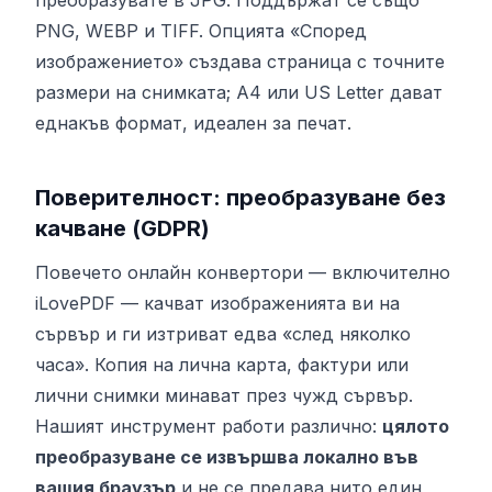
преобразувате в JPG. Поддържат се също
PNG, WEBP и TIFF. Опцията «Според
изображението» създава страница с точните
размери на снимката; A4 или US Letter дават
еднакъв формат, идеален за печат.
Поверителност: преобразуване без
качване (GDPR)
Повечето онлайн конвертори — включително
iLovePDF — качват изображенията ви на
сървър и ги изтриват едва «след няколко
часа». Копия на лична карта, фактури или
лични снимки минават през чужд сървър.
Нашият инструмент работи различно:
цялото
преобразуване се извършва локално във
вашия браузър
и не се предава нито един