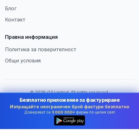
Блог
Контакт
Правна информация
Политика за поверителност
Общи условия
©
2026
i24 Limited. All rights reserved.
В услуга на бизнеса в Bulgaria
Безплатно приложение за фактуриране
Изпращайте неограничен брой фактури безплатно
Смяна на държава:
Bulgaria
Доверяват се
3 000 000+
фирми по целия свят