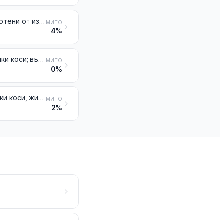
Изкуствени цветя, листа и плодове, и техните части; артикули, изработени от изкуствени цветя, листа или плодове
МИТО
4%
Подредени, изтънени, избелени или по друг начин обработени човешки коси; вълна или други животински косми или други текстилни материали, подготвени за изработка на перуки или на подобни артикули
МИТО
0%
Перуки, изкуствени бради, вежди, мигли, кичури и подобни, от човешки коси, животински косми или от текстилни материали; изделия от коси, неупоменати, нито включени другаде
МИТО
2%