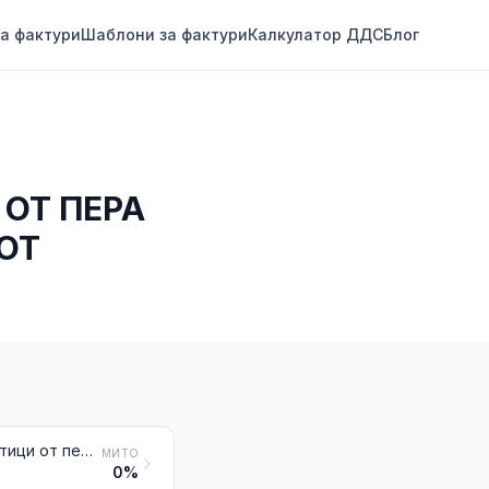
а фактури
Шаблони за фактури
Калкулатор ДДС
Блог
 ОТ ПЕРА
 ОТ
Кожи и други части от птици, покрити с перата или пуха им, пера, частици от пера, пух и артикули от тези материали, различни от продуктите от № 0505 и от стволовете на перата, обработени
МИТО
0%