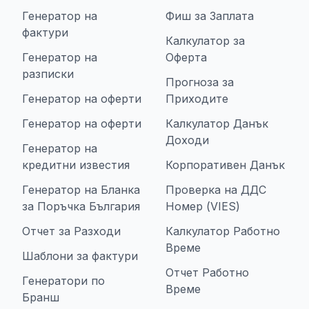
Генератор на
Фиш за Заплата
фактури
Калкулатор за
Генератор на
Оферта
разписки
Прогноза за
Генератор на оферти
Приходите
Генератор на оферти
Калкулатор Данък
Доходи
Генератор на
кредитни известия
Корпоративен Данък
Генератор на Бланка
Проверка на ДДС
за Поръчка България
Номер (VIES)
Отчет за Разходи
Калкулатор Работно
Време
Шаблони за фактури
Отчет Работно
Генератори по
Време
Бранш