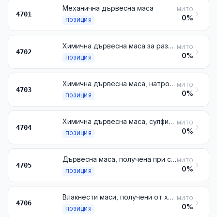
Механична дървесна маса
МИТО
4701
0%
ПОЗИЦИЯ
Химична дървесна маса за разтваряне
МИТО
4702
0%
ПОЗИЦИЯ
Химична дървесна маса, натронова или сулфатна, различна от масата за разтваряне
МИТО
4703
0%
ПОЗИЦИЯ
Химична дървесна маса, сулфитна, различна от масата за разтваряне
МИТО
4704
0%
ПОЗИЦИЯ
Дървесна маса, получена при съчетанието на механична и химична обработка
МИТО
4705
0%
ПОЗИЦИЯ
Влакнести маси, получени от хартия или картон за рециклиране (отпадъци и остатъци) или от други влакнести целулозни материали
МИТО
4706
0%
ПОЗИЦИЯ