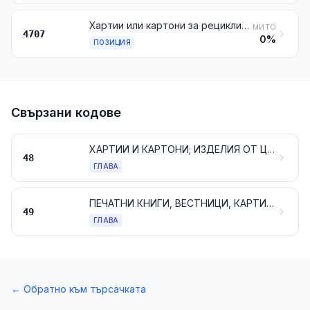
Хартии или картони за рециклиране (отпадъци и остатъци)
МИТО
4707
0%
ПОЗИЦИЯ
Свързани кодове
ХАРТИИ И КАРТОНИ; ИЗДЕЛИЯ ОТ ЦЕЛУЛОЗНА МАСА, ОТ ХАРТИЯ ИЛИ ОТ КАРТОН
48
ГЛАВА
ПЕЧАТНИ КНИГИ, ВЕСТНИЦИ, КАРТИНИ И ДРУГИ ПЕЧАТНИ ПРОИЗВЕДЕНИЯ НА ИЗДАТЕЛСТВА, НА ПРЕСАТА ИЛИ НА ОСТАНАЛАТА ГРАФИЧЕСКА ПРОМИШЛЕНОСТ; РЪКОПИСНИ ИЛИ МАШИНОПИСНИ ТЕКСТОВЕ И ЧЕРТЕЖИ
49
ГЛАВА
←
Обратно към търсачката