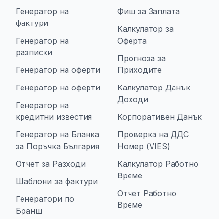
Генератор на
Фиш за Заплата
фактури
Калкулатор за
Генератор на
Оферта
разписки
Прогноза за
Генератор на оферти
Приходите
Генератор на оферти
Калкулатор Данък
Доходи
Генератор на
кредитни известия
Корпоративен Данък
Генератор на Бланка
Проверка на ДДС
за Поръчка България
Номер (VIES)
Отчет за Разходи
Калкулатор Работно
Време
Шаблони за фактури
Отчет Работно
Генератори по
Време
Бранш