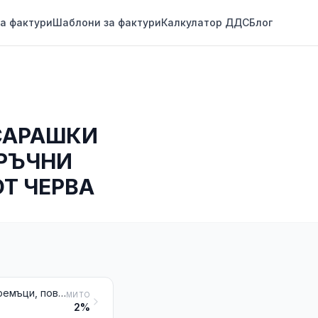
а фактури
Шаблони за фактури
Калкулатор ДДС
Блог
САРАШКИ
 РЪЧНИ
Т ЧЕРВА
Сарашки или седларски артикули за всякакви животни (включително ремъци, поводи, наколенници, намордници, седла, кобури за седла, облекла за кучета и подобни артикули) от всякакъв вид материали
МИТО
2%