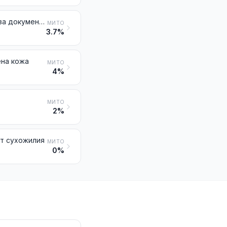
Куфари, куфарчета, включително тоалетните куфарчета и куфарчета за документи, папки, ученически чанти, калъфи за очила, за бинокли, за фотоапарати, за камери, за музикални инструменти или за оръжия и други подобни; пътни чанти, изолиращи чанти за храни и напитки, тоалетни чантички, раници, ръчни чанти, пазарски чанти, портфейли, портмонета, калъфи за карти за игра, калъфи за цигари, кесии за тютюн, кутии за инструменти, чанти за спортни артикули, кутии за флакони или бижута, пудриери, кутии за златарски изделия и други подобни, от естествена или възстановена кожа, от пластмасови листове, от текстилни материали, от вулканфибър или от картон, или покрити изцяло или в по-голямата си част с тези материали или с хартия
МИТО
3.7%
ена кожа
МИТО
4%
МИТО
2%
от сухожилия
МИТО
0%