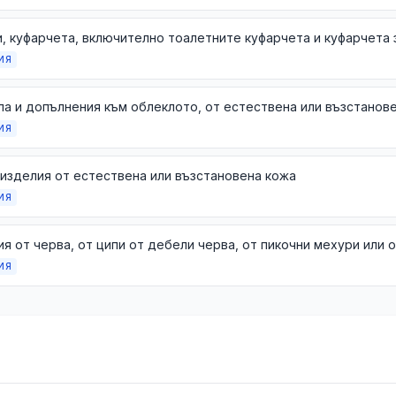
ИЯ
а и допълнения към облеклото, от естествена или възстанов
ИЯ
изделия от естествена или възстановена кожа
ИЯ
я от черва, от ципи от дебели черва, от пикочни мехури или 
ИЯ