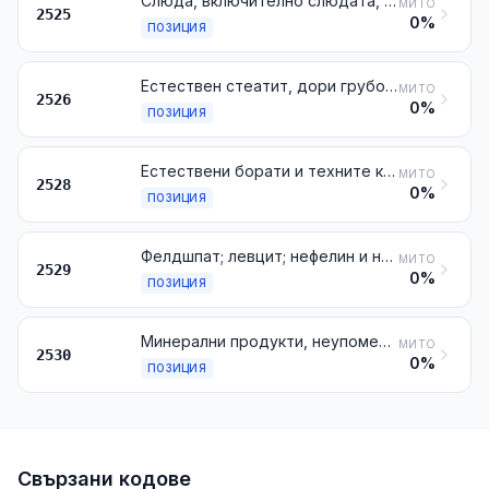
Слюда, включително слюдата, разцепена на неравномерни люспи; отпадъци от слюда
МИТО
2525
0%
ПОЗИЦИЯ
Естествен стеатит, дори грубо дялан или само нарязан с трион или по друг начин, на блокове или на плочи с квадратна или правоъгълна форма; талк
МИТО
2526
0%
ПОЗИЦИЯ
Естествени борати и техните концентрати (дори калцинирани), с изключение на боратите, извлечени от естествени солени води; естествена борна киселина, съдържаща максимално 85 % Н3ВО3 в сухо вещество
МИТО
2528
0%
ПОЗИЦИЯ
Фелдшпат; левцит; нефелин и нефелин сиенит; флуорит (флусшпат)
МИТО
2529
0%
ПОЗИЦИЯ
Минерални продукти, неупоменати, нито включени другаде
МИТО
2530
0%
ПОЗИЦИЯ
Свързани кодове