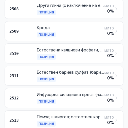
Други глини (с изключение на експандираните глини от № 6806), андалузит, кианит, силиманит, дори калцинирани; мулит; шамотна или динасова пръст
МИТО
2508
0%
ПОЗИЦИЯ
Креда
МИТО
2509
0%
ПОЗИЦИЯ
Естествени калциеви фосфати, естествени калциево-алуминиеви фосфати и фосфатирани креди
МИТО
2510
0%
ПОЗИЦИЯ
Естествен бариев сулфат (барит); естествен бариев карбонат (витерит), дори калциниран, с изключение на бариевия оксид от № 2816
МИТО
2511
0%
ПОЗИЦИЯ
Инфузорна силициева пръст (например кизелгур, трепел, диатомит) и други аналогични видове силициева пръст, с привидна плътност, непревишаваща 1, дори калцинирани
МИТО
2512
0%
ПОЗИЦИЯ
Пемза; шмиргел; естествен корунд, естествен гранат и други естествени абразиви, дори термично обработени
МИТО
2513
0%
ПОЗИЦИЯ