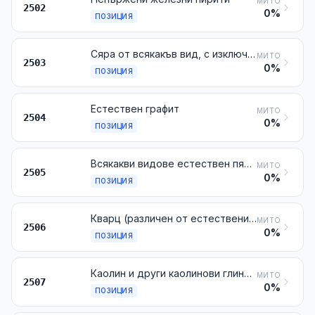
МИТО
2502
0%
ПОЗИЦИЯ
Сяра от всякакъв вид, с изключение на сублимираната, утаената и колоидната сяра
МИТО
2503
0%
ПОЗИЦИЯ
Естествен графит
МИТО
2504
0%
ПОЗИЦИЯ
Всякакви видове естествен пясък, дори оцветен, с изключение на металоносните пясъци от глава 26
МИТО
2505
0%
ПОЗИЦИЯ
Кварц (различен от естествения пясък); кварцити, дори грубо дялани или само нарязани с трион или по друг начин, на блокове или на плочи с квадратна или правоъгълна форма
МИТО
2506
0%
ПОЗИЦИЯ
Каолин и други каолинови глини, дори калцинирани
МИТО
2507
0%
ПОЗИЦИЯ