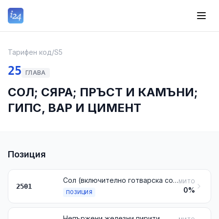
Тарифен код
/
S5
25
ГЛАВА
СОЛ; СЯРА; ПРЪСТ И КАМЪНИ;
ГИПС, ВАР И ЦИМЕНТ
Позиция
Сол (включително готварска сол и денатурирана сол) и чист натриев хлорид, дори във воден разтвор или с противоагломериращи добавки или с добавки, осигуряващи добра течливост; морска вода
МИТО
2501
0%
ПОЗИЦИЯ
Непържени железни пирити