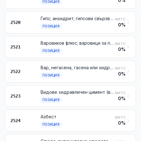
0%
ПОЗИЦИЯ
Гипс; анхидрит; гипсови свързващи вещества, дори оцветени или съдържащи малки количества ускорители или забавители
МИТО
2520
0%
ПОЗИЦИЯ
Варовиков флюс; варовици за производство на вар или цимент
МИТО
2521
0%
ПОЗИЦИЯ
Вар, негасена, гасена или хидратна, с изключение на калциевия оксид и калциевия хидроксид от № 2825
МИТО
2522
0%
ПОЗИЦИЯ
Видове хидравличен цимент (включително циментов клинкер), дори оцветени
МИТО
2523
0%
ПОЗИЦИЯ
Азбест
МИТО
2524
0%
ПОЗИЦИЯ