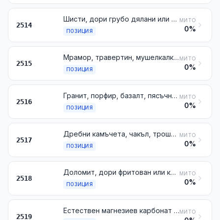
Шисти, дори грубо дялани или само нарязани с трион или по друг начин, на блокове или на плочи с квадратна или правоъгълна форма
МИТО
2514
0%
ПОЗИЦИЯ
Мрамор, травертин, мушелкалк и други варовици, използвани за направа на паметници или в строителството, с привидна плътност, равна или по-голяма от 2,5, и алабастър, дори грубо дялани или само нарязани с трион или по друг начин, на блокове или на плочи с квадратна или правоъгълна форма
МИТО
2515
0%
ПОЗИЦИЯ
Гранит, порфир, базалт, пясъчник и други камъни, използвани за направа на паметници или в строителството, дори грубо дялани или само нарязани с трион или по друг начин, на блокове или на плочи с квадратна или правоъгълна форма
МИТО
2516
0%
ПОЗИЦИЯ
Дребни камъчета, чакъл, трошени камъни от видовете, използвани главно за бетониране или настилане на пътища, на железопътни линии, или други видове баластра, речен чакъл и кремък, дори термично обработени; макадам от шлаки или от други подобни промишлени отпадъци, дори съдържащ материали, упоменати в първата част на текста; смолен макадам; гранули, отломки и прах от камъните от № 2515 или 2516, дори термично обработени
МИТО
2517
0%
ПОЗИЦИЯ
Доломит, дори фритован или калциниран, включително доломит, грубо дялан или само нарязан с трион или по друг начин, на блокове или на плочи с квадратна или правоъгълна форма
МИТО
2518
0%
ПОЗИЦИЯ
Естествен магнезиев карбонат (магнезит); електростопен магнезиев оксид; калциниран до пълно обезводняване магнезиев оксид (фритован), дори съдържащ малки количества други оксиди, прибавени преди фритоването; друг магнезиев оксид, дори чист
МИТО
2519