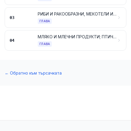
РИБИ И РАКООБРАЗНИ, МЕКОТЕЛИ И ДРУГИ ВОДНИ БЕЗГРЪБНАЧНИ
03
ГЛАВА
МЛЯКО И МЛЕЧНИ ПРОДУКТИ; ПТИЧИ ЯЙЦА; ЕСТЕСТВЕН МЕД; ПРОДУКТИ ОТ ЖИВОТИНСКИ ПРОИЗХОД, ГОДНИ ЗА КОНСУМАЦИЯ, НЕУПОМЕНАТИ, НИТО ВКЛЮЧЕНИ ДРУГАДЕ
04
ГЛАВА
←
Обратно към търсачката