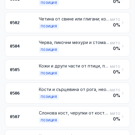
0%
ПОЗИЦИЯ
Четина от свине или глигани; косми от борсук и други косми за четкарската промишленост; отпадъци от четина и косми
МИТО
0502
0%
ПОЗИЦИЯ
Черва, пикочни мехури и стомаси на животни, цели или на парчета, различни от тези на рибите, пресни, охладени, замразени, осолени или в саламура, сушени или пушени
МИТО
0504
0%
ПОЗИЦИЯ
Кожи и други части от птици, покрити с пера или пух, пера и части от пера (дори подкастрени), пух, необработени или само почистени, дезинфекцирани или обработени, с цел да се съхранят; прах и отпадъци от пера или от части от пера
МИТО
0505
0%
ПОЗИЦИЯ
Кости и сърцевина от рога, необработени, обезмаслени, само подготвени (но неизрязани във форми), обработени с киселини или дежелатинирани; прах и отпадъци от тези материали
МИТО
0506
0%
ПОЗИЦИЯ
Слонова кост, черупки от костенурки, балени (включително т.нар. мустаци) на кит или на други морски бозайници, рога, копита, нокти и човки, необработени или само подготвени, но неизрязани във форма; прах и отпадъци от тези материали
МИТО
0507
0%
ПОЗИЦИЯ