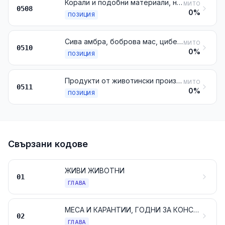
Корали и подобни материали, необработени или само подготвени; черупки и обвивки от мекотели, от ракообразни или от иглокожи и кости от сепия, необработени или само подготвени, но неизрязани във форма, прах и отпадъци от същите
МИТО
0508
0%
ПОЗИЦИЯ
Сива амбра, боброва мас, цибетова мас и мускус; кантаридис; жлъчка, дори изсушена; жлези и други субстанции от животински произход, използвани за приготвяне на фармацевтични продукти, пресни, охладени, замразени или временно запазени по друг начин
МИТО
0510
0%
ПОЗИЦИЯ
Продукти от животински произход, неупоменати, нито включени другаде; мъртви животни, включени в глави 1 или 3, неподходящи за консумация от човека
МИТО
0511
0%
ПОЗИЦИЯ
Свързани кодове
ЖИВИ ЖИВОТНИ
01
ГЛАВА
МЕСА И КАРАНТИИ, ГОДНИ ЗА КОНСУМАЦИЯ
02
ГЛАВА