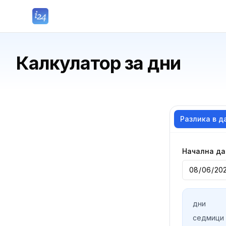
Калкулатор за дни
Разлика в д
Начална да
дни
седмици