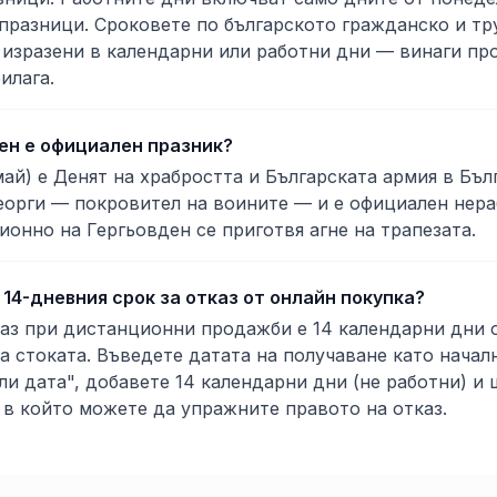
празници. Сроковете по българското гражданско и тр
 изразени в календарни или работни дни — винаги пр
илага.
ен е официален празник?
май) е Денят на храбростта и Българската армия в Бъл
еорги — покровител на воините — и е официален нера
ионно на Гергьовден се приготвя агне на трапезата.
 14-дневния срок за отказ от онлайн покупка?
аз при дистанционни продажби е 14 календарни дни 
а стоката. Въведете датата на получаване като начал
ли дата", добавете 14 календарни дни (не работни) и 
 в който можете да упражните правото на отказ.