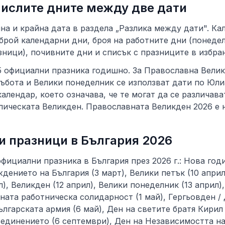
числите дните между две дати
на и крайна дата в раздела „Разлика между дати". Ка
брой календарни дни, броя на работните дни (понеде
ници), почивните дни и списък с празниците в избра
5 официални празника годишно. За Православна Велик
събота и Велики понеделник се използват дати по Юл
календар, което означава, че те могат да се различава
лическата Великден. Православната Великден 2026 е н
 празници в България 2026
фициални празника в България през 2026 г.: Нова годи
дението на България (3 март), Велики петък (10 април
л), Великден (12 април), Велики понеделник (13 април)
ата работническа солидарност (1 май), Гергьовден / 
ългарската армия (6 май), Ден на светите братя Кирил
ъединението (6 септември), Ден на Независимостта на