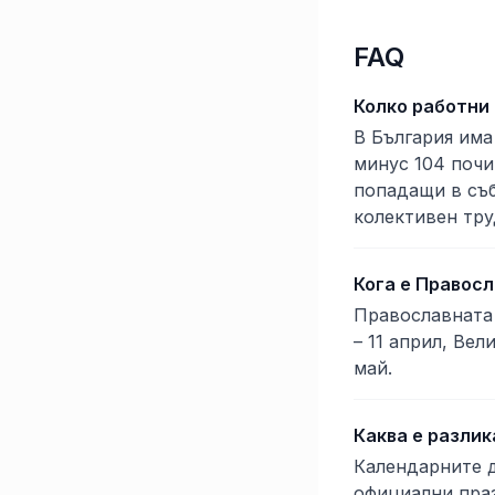
FAQ
Колко работни 
В България има
минус 104 почи
попадащи в съб
колективен тру
Кога е Правос
Православната 
– 11 април, Вел
май.
Каква е разли
Календарните д
официални праз