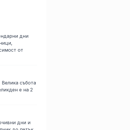
лендарни дни
ници,
исимост от
, Велика събота
еликден е на 2
очивни дни и
лник до петък