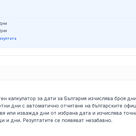
дни
дни
езултата
ен калкулатор за дати за България изчислява броя дн
отни дни с автоматично отчитане на българските офи
вя или изважда дни от избрана дата и изчислява точн
ци и дни. Резултатите се появяват незабавно.