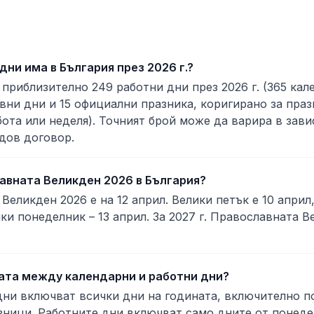
дни има в България през 2026 г.?
 приблизително 249 работни дни през 2026 г. (365 ка
вни дни и 15 официални празника, коригирано за праз
ота или неделя). Точният брой може да варира в зав
дов договор.
лавната Великден 2026 в България?
Великден 2026 е на 12 април. Велики петък е 10 април
ики понеделник – 13 април. За 2027 г. Православната В
ката между календарни и работни дни?
ни включват всички дни на годината, включително п
ници. Работните дни включват само дните от понеде