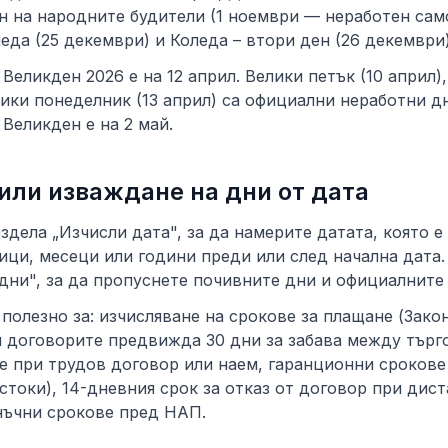
н на народните будители (1 ноември — неработен сам
леда (25 декември) и Коледа – втори ден (26 декември)
Великден 2026 е на 12 април. Велики петък (10 април)
лики понеделник (13 април) са официални неработни дни
Великден е на 2 май.
или изваждане на дни от дата
здела „Изчисли дата", за да намерите датата, която е
ици, месеци или години преди или след начална дата
дни", за да пропуснете почивните дни и официалните
 полезно за: изчисляване на срокове за плащане (Зако
 договорите предвижда 30 дни за забава между търг
е при трудов договор или наем, гаранционни срокове 
стоки), 14-дневния срок за отказ от договор при дис
нъчни срокове пред НАП.