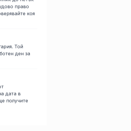
удово право
оверявайте коя
гария. Той
ботен ден за
от
на дата в
ще получите