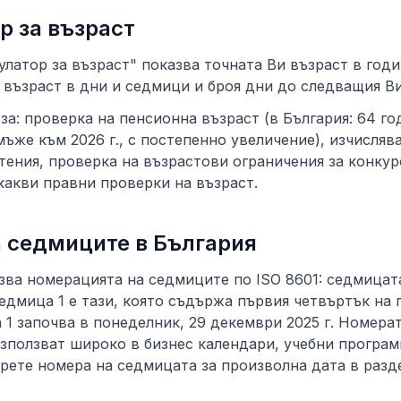
р за възраст
улатор за възраст" показва точната Ви възраст в годи
 възраст в дни и седмици и броя дни до следващия В
 за: проверка на пенсионна възраст (в България: 64 го
а мъже към 2026 г., с постепенно увеличение), изчисляв
тения, проверка на възрастови ограничения за конкур
какви правни проверки на възраст.
 седмиците в България
зва номерацията на седмиците по ISO 8601: седмицат
едмица 1 е тази, която съдържа първия четвъртък на 
а 1 започва в понеделник, 29 декември 2025 г. Номера
зползват широко в бизнес календари, учебни програм
рете номера на седмицата за произволна дата в разд