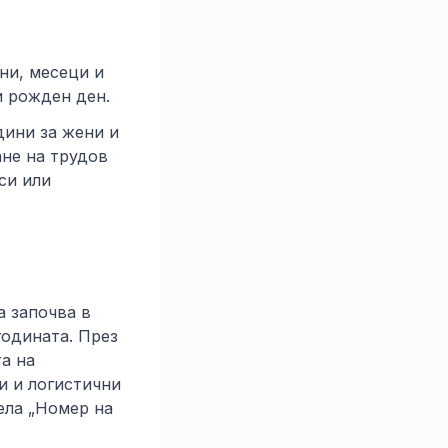
ни, месеци и
и рожден ден.
дини за жени и
ане на трудов
си или
а започва в
годината. През
та на
и и логистични
ела „Номер на