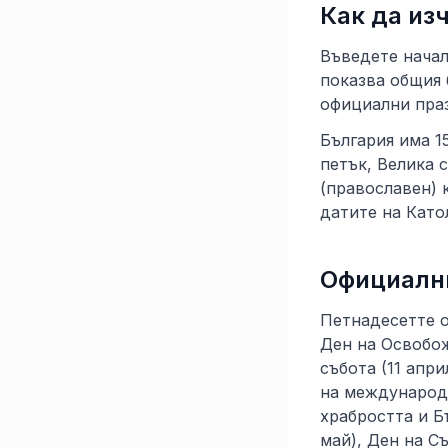
Как да из
Въведете начал
показва общия 
официални праз
България има 1
петък, Велика 
(православен) 
датите на Като
Официални
Петнадесетте о
Ден на Освобож
събота (11 апри
на международн
храбростта и Б
май), Ден на С