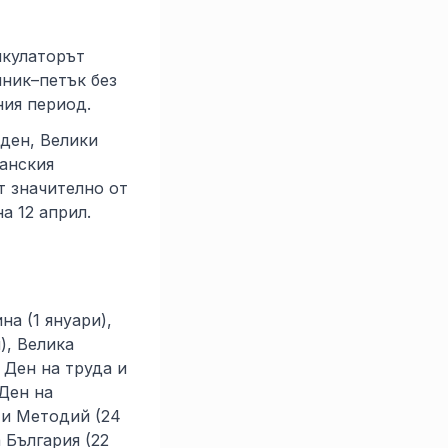
лкулаторът
лник–петък без
ния период.
ден, Велики
ианския
т значително от
а 12 април.
на (1 януари),
), Велика
, Ден на труда и
Ден на
 и Методий (24
 България (22