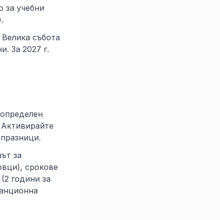
о за учебни
.
, Велика събота
. За 2027 г.
 определен
. Активирайте
 празници.
нът за
овци), срокове
(2 години за
танционна