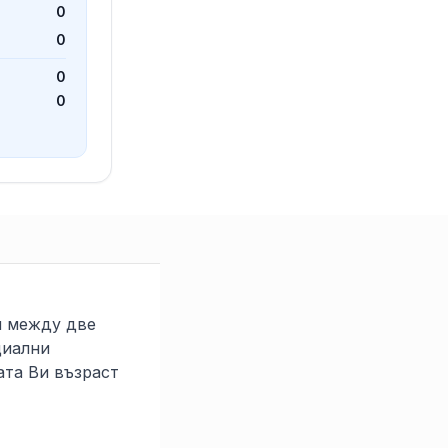
0
0
0
0
и между две
циални
ата Ви възраст