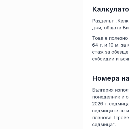
Калкулато
Разделът „Калк
дни, общата Ви
Това е полезно
64 г. и 10 м. з
стаж за обезще
субсидии и вся
Номера на
България изпол
понеделник и с
2026 г. седмиц
седмиците се и
планове. Прове
седмица".