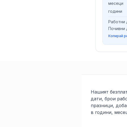
месеци
години
Работни 
Почивни 
Копирай р
Нашият безплат
дати, брои раб
празници, доба
в години, месе