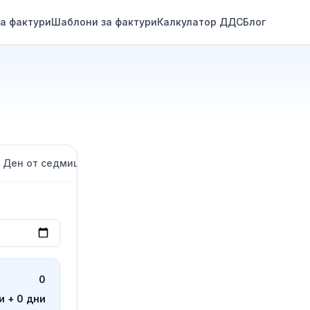
а фактури
Шаблони за фактури
Калкулатор ДДС
Блог
Ден от седмицата
Номер на седмицата
0
и + 0 дни