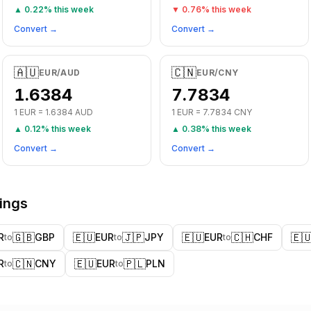
▲
0.22
% this week
▼
0.76
% this week
Convert →
Convert →
🇦🇺
🇨🇳
EUR
/
AUD
EUR
/
CNY
1.6384
7.7834
1
EUR
=
1.6384
AUD
1
EUR
=
7.7834
CNY
▲
0.12
% this week
▲
0.38
% this week
Convert →
Convert →
rings
🇬🇧
🇪🇺
🇯🇵
🇪🇺
🇨🇭
🇪
R
GBP
EUR
JPY
EUR
CHF
to
to
to
🇨🇳
🇪🇺
🇵🇱
R
CNY
EUR
PLN
to
to