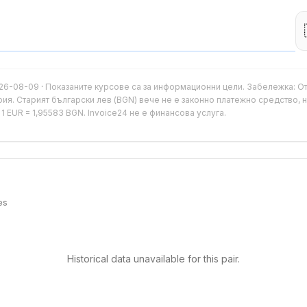
26-08-09
·
Показаните курсове са за информационни цели. Забележка: От 
рия. Старият български лев (BGN) вече не е законно платежно средство,
 EUR = 1,95583 BGN. Invoice24 не е финансова услуга.
es
Historical data unavailable for this pair.