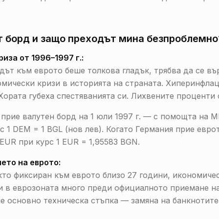
т борд и защо преходът мина безпроблемно
иза от 1996–1997 г.:
дът към еврото беше толкова гладък, трябва да се въ
омически кризи в историята на страната. Хиперинфла
Хората губеха спестяванията си. Лихвените проценти 
я прие валутен борд на 1 юли 1997 г. — с помощта на 
с 1 DEM = 1 BGL (нов лев). Когато Германия прие евро
UR при курс 1 EUR = 1,95583 BGN.
ето на еврото:
кто фиксиран към еврото близо 27 години, икономиче
и в еврозоната много преди официалното приемане на 
е основно техническа стъпка — замяна на банкнотите