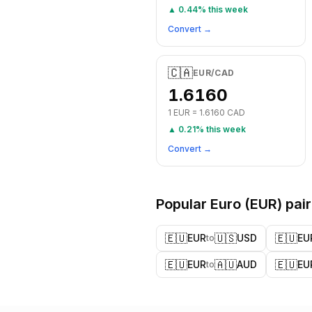
▲
0.44
% this week
Convert →
🇨🇦
EUR
/
CAD
1.6160
1
EUR
=
1.6160
CAD
▲
0.21
% this week
Convert →
Popular
Euro
(
EUR
) pai
🇪🇺
🇺🇸
🇪🇺
EUR
USD
EU
to
🇪🇺
🇦🇺
🇪🇺
EUR
AUD
EU
to