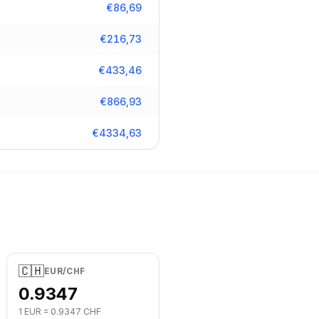
€
86,69
€
216,73
€
433,46
€
866,93
€
4334,63
🇨🇭
EUR
/
CHF
0.9347
1
EUR
=
0.9347
CHF