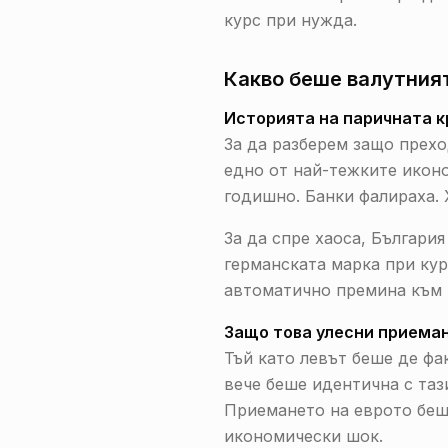
курс при нужда.
Какво беше валутния
Историята на паричната кр
За да разберем защо прехо
едно от най-тежките икон
годишно. Банки фалираха. 
За да спре хаоса, Българи
германската марка при кур
автоматично премина към E
Защо това улесни приеман
Тъй като левът беше де фа
вече беше идентична с таз
Приемането на еврото беш
икономически шок.