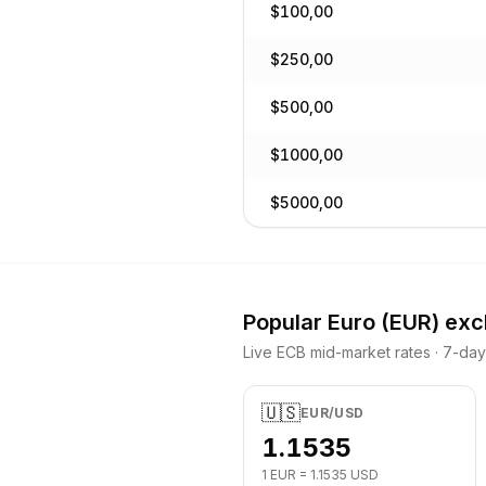
$
100,00
$
250,00
$
500,00
$
1000,00
$
5000,00
Popular
Euro
(
EUR
) ex
Live ECB mid-market rates · 7-da
🇺🇸
EUR
/
USD
1.1535
1
EUR
=
1.1535
USD