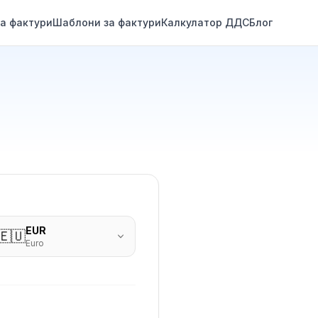
а фактури
Шаблони за фактури
Калкулатор ДДС
Блог
EUR
🇪🇺
Euro