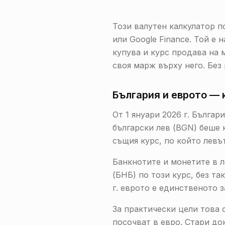
Този валутен калкулатор п
или Google Finance. Той е
купува и курс продава на 
своя марж върху него. Без 
България и еврото — к
От 1 януари 2026 г. Българ
български лев (BGN) беше 
същия курс, по който левът
Банкнотите и монетите в л
(БНБ) по този курс, без та
г. еврото е единственото 
За практически цели това 
посочват в евро. Стари до