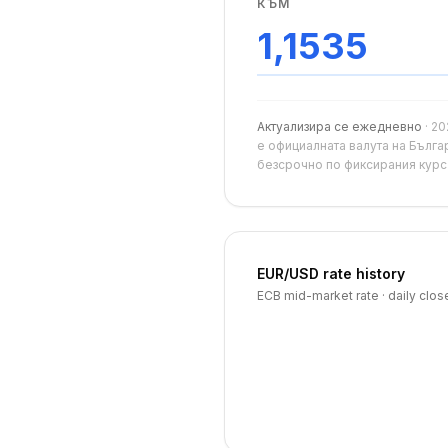
КЪМ
1,1535
Актуализира се ежедневно
·
20
е официалната валута на Бълга
безсрочно по фиксирания курс 1
EUR
/
USD
rate history
ECB mid-market rate · daily clos