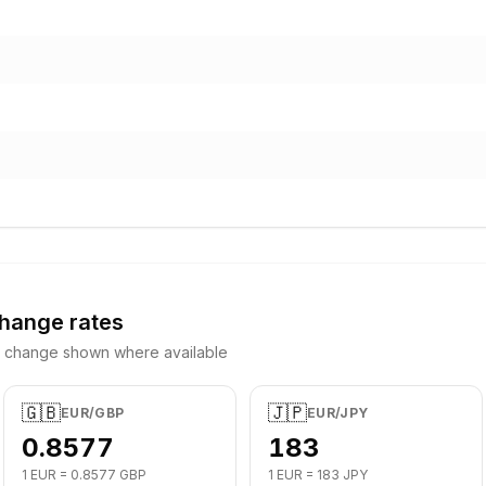
change rates
y change shown where available
🇬🇧
🇯🇵
EUR
/
GBP
EUR
/
JPY
0.8577
183
1
EUR
=
0.8577
GBP
1
EUR
=
183
JPY