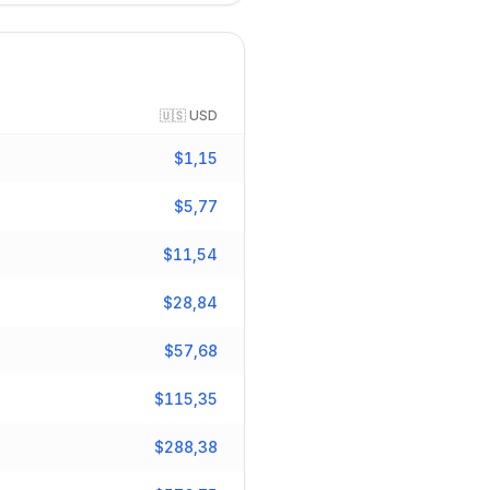
🇺🇸
USD
$
1,15
$
5,77
$
11,54
$
28,84
$
57,68
$
115,35
$
288,38