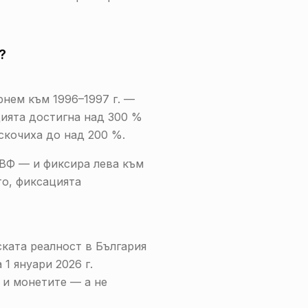
?
рнем към 1996–1997 г. —
цията достигна над 300 %
скочиха до над 200 %.
МВФ — и фиксира лева към
то, фиксацията
ската реалност в България
1 януари 2026 г.
 и монетите — а не