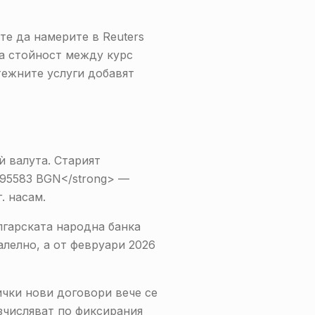
те да намерите в Reuters
та стойност между курс
тежните услуги добавят
ѝ валута. Старият
,95583 BGN</strong> —
. насам.
лгарската народна банка
алелно, а от февруари 2026
ички нови договори вече се
зчисляват по фиксирания