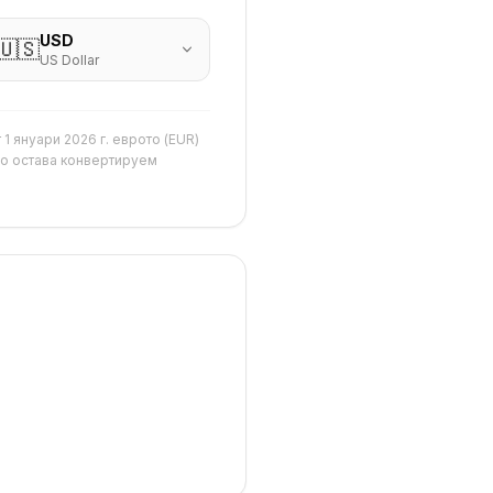
USD
🇺🇸
US Dollar
1 януари 2026 г. еврото (EUR)
 но остава конвертируем