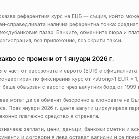
оказва референтния курс на ЕЦБ — същия, който може
 най-справедливата налична референтна точка: средна
междубанковия пазар. Банките, обменните бюра и пла
регистрация, без приложение, без скрити такси.
акво се промени от 1 януари 2026 г.
ия е част от еврозоната и еврото (EUR) е официалната 
конвертиран по фиксирания курс от <strong>1 EUR = 1
 беше обвързан с еврото чрез валутния борд от 1999 г
ева могат да се обменят безсрочно в клоновете на Бъ
кса. През януари 2026 г. двете валути циркулираха пар
законно платежно средство в страната.
означава: заплати, цени, данъци, банкови сметки и вс
кументи и договори в лева остават валидни и се преи