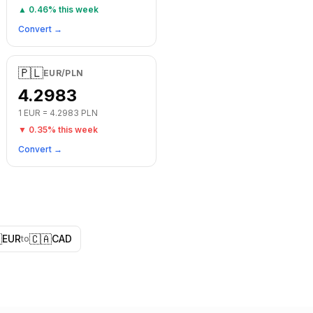
▲
0.46
% this week
Convert →
🇵🇱
EUR
/
PLN
4.2983
1
EUR
=
4.2983
PLN
▼
0.35
% this week
Convert →

🇨🇦
EUR
CAD
to