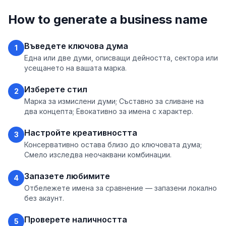
How to generate a business name
Въведете ключова дума
1
Една или две думи, описващи дейността, сектора или
усещането на вашата марка.
Изберете стил
2
Марка за измислени думи; Съставно за сливане на
два концепта; Евокативно за имена с характер.
Настройте креативността
3
Консервативно остава близо до ключовата дума;
Смело изследва неочаквани комбинации.
Запазете любимите
4
Отбележете имена за сравнение — запазени локално
без акаунт.
Проверете наличността
5