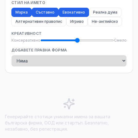
СТИЛ НА ИМЕТО
Марка
Съставно
Евокативно
Реална дума
Алтернативен правопис
Игриво
Не-английско
КРЕАТИВНОСТ
Консервативно
Смело
ДОБАВЕТЕ ПРАВНА ФОРМА
Генерирайте стотици уникални имена за вашата
българска фирма, ООД или стартъп. Безплатно,
незабавно, без регистрация.