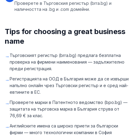
Проверете в Търговския регистър (brra.bg) и
наличността на .bg и .com домейни.
Tips for choosing a great business
name
→
Търговският регистър (brra.bg) предлага безплатна
проверка на фирмени наименования — задължително
преди регистрация.
→
Регистрацията на ООД в България може да се извърши
напълно онлайн чрез Търговски регистър и е сред най-
евтините в ЕС.
→
Проверете марки в Патентното ведомство (bpo.bg) —
защитата на търговска марка в България струва от
76,69 € за клас.
→
Английските имена са широко приети за български
фирми — много технологични компании в София