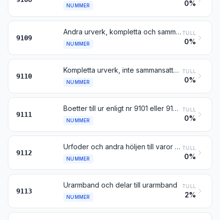
0%
NUMMER
Andra urverk, kompletta och sammansatta
TULL
9109
0%
NUMMER
Kompletta urverk, inte sammansatta eller delvis sammansatta (urverkssatser); ofullständiga urverk, sammansatta; råurverk
TULL
9110
0%
NUMMER
Boetter till ur enligt nr 9101 eller 9102 samt delar till sådana
TULL
9111
0%
NUMMER
Urfoder och andra höljen till varor enligt detta kapitel samt delar till sådana
TULL
9112
0%
NUMMER
Urarmband och delar till urarmband
TULL
9113
2%
NUMMER