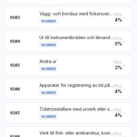
Vägg- och bordsur med fickursverk, med undantag av ur enligt nr 9104
TULL
9103
4%
NUMMER
Ur till instrumentbräden och liknande ur för fordon, luftfartyg, rymdfarkoster eller fartyg
TULL
9104
0%
NUMMER
Andra ur
TULL
9105
2%
NUMMER
Apparater för registrering av tid på dygnet samt apparater för mätning, registrering eller annan indikering av tidsintervaller, försedda med urverk eller synkronmotor (t.ex. tidkontrollur och tidstämpelur)
TULL
9106
4%
NUMMER
Tidströmställare med urverk eller synkronmotor
TULL
9107
4%
NUMMER
Verk till fick- eller armbandsur, kompletta och sammansatta
TULL
9108