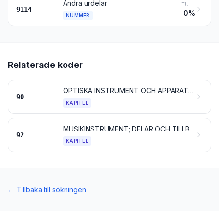
Andra urdelar
TULL
9114
0%
NUMMER
Relaterade koder
OPTISKA INSTRUMENT OCH APPARATER, FOTO- OCH KINOAPPARATER, INSTRUMENT OCH APPARATER FÖR MÄTNING, KONTROLL ELLER PRECISION, MEDICINSKA OCH KIRURGISKA INSTRUMENT OCH APPARATER; DELAR OCH TILLBEHÖR TILL SÅDANA ARTIKLAR
90
KAPITEL
MUSIKINSTRUMENT; DELAR OCH TILLBEHÖR TILL MUSIKINSTRUMENT
92
KAPITEL
←
Tillbaka till sökningen