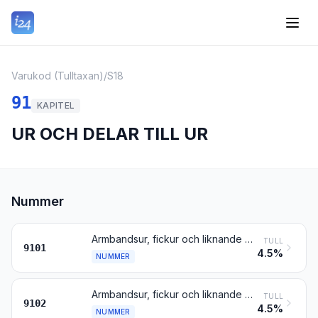
Varukod (Tulltaxan)
/
S18
91
KAPITEL
UR OCH DELAR TILL UR
Nummer
Armbandsur, fickur och liknande ur, inbegripet stoppur, med boett av ädel metall eller av metall med plätering av ädel metall
TULL
9101
4.5%
NUMMER
Armbandsur, fickur och liknande ur, inbegripet stoppur, andra än sådana som omfattas av nr 9101
TULL
9102
4.5%
NUMMER