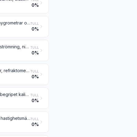
0%
Areometrar och liknande instrument, termometrar, pyrometrar, barometrar, hygrometrar och psykrometrar, även registrerande, samt alla slags kombinationer av dessa instrument
TULL
0%
Instrument och apparater för mätning eller kontroll av gasers eller vätskors strömning, nivå, tryck e.d. (t.ex. genomströmningsmätare, nivåmätare, manometrar och värmeförbrukningsmätare), med undantag av instrument och apparater enligt nr 9014, 9015, 9028 och 9032
TULL
0%
Instrument och apparater för fysikalisk eller kemisk analys (t.ex. polarimetrar, refraktometrar, spektrometrar samt gas- eller rökanalysapparater); instrument och apparater för mätning eller kontroll av viskositet, porositet, dilatation, ytspänning e.d.; instrument och apparater för mätning eller kontroll av värmemängd, ljudnivå eller ljusintensitet (inbegripet exponeringsmätare); mikrotomer
TULL
0%
Förbruknings- och produktionsmätare för gaser, vätskor eller elektricitet, inbegripet kalibreringsmätare för sådana instrument
TULL
0%
Varvräknare, produktionsräknare, taxametrar, vägmätare, stegräknare o.d.; hastighetsmätare och takometrar, andra än artiklar enligt nr 9014 eller 9015; stroboskop
TULL
0%