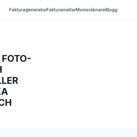
Fakturagenerator
Fakturamallar
Momsräknare
Blogg
 FOTO-
H
LLER
KA
OCH