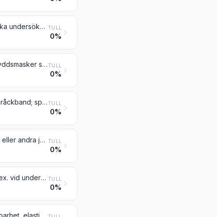
Apparater för mekanoterapi; massageapparater; apparater för psykotekniska undersökningar; apparater för ozonterapi, syreterapi, aerosolterapi eller konstgjord andning samt andra andningsapparater för terapeutiskt bruk
TULL
0%
Andra andningsapparater, inbegripet gasmasker men inte sådana enkla skyddsmasker som varken har mekaniska delar eller utbytbart filter
TULL
0%
Ortopediska artiklar, inbegripet kryckor, medicinsk-kirurgiska gördlar och bråckband; spjälor och andra artiklar för behandling av frakturer; konstgjorda kroppsdelar; hörapparater för hörselskadade och andra artiklar som är avsedda att bäras av användaren, att hållas i handen eller att implanteras i kroppen för att kompensera en defekt eller en funktionsnedsättning
TULL
0%
Apparater baserade på utnyttjandet av röntgen-, alfa-, beta-, gammastrålar eller andra joniserande strålar, även för annat än medicinskt, kirurgiskt, dentalt eller veterinärt bruk, inbegripet radiografi- och radioterapiapparater, röntgenrör och andra röntgengeneratorer, högspänningsgeneratorer, manöverpaneler och manöverpulpeter, skärmar samt bord, stolar o.d. för röntgenundersökning eller röntgenbehandling
TULL
0%
Instrument, apparater och modeller avsedda för demonstrationsändamål (t.ex. vid undervisning eller på utställningar), olämpliga för annan användning
TULL
0%
Maskiner och apparater för provning av hårdhet, hållfasthet, sammanpressbarhet, elasticitet eller andra mekaniska egenskaper hos material (t.ex. metaller, trä, textilvaror, papper eller plast)
TULL