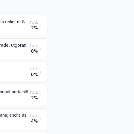
Optiska fibrer och optiska fiberknippen; optiska fiberkablar, andra än sådana enligt nr 8544; skivor och plattor av polariserande material; linser (inbegripet kontaktlinser), prismor, speglar och andra optiska element, oavsett material, omonterade, andra än sådana element av glas som inte är optiskt bearbetade
TULL
2%
Linser, prismor, speglar och andra optiska element, oavsett material, monterade, utgörande delar eller tillbehör till instrument eller apparater, andra än sådana element av glas som inte är optiskt bearbetade
TULL
0%
TULL
0%
 annat ändamål
TULL
2%
Kikare (monokulära och binokulära), inbegripet teleskop, samt stativ till sådana; andra astronomiska instrument och stativ till sådana, med undantag av radioastronomiska instrument
TULL
4%