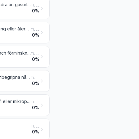
Stillbildskameror; blixtljusapparater och blixtlampor, för fotografiskt bruk, andra än gasurladdningslampor enligt nr 8539
TULL
0%
Kinokameror och kinoprojektorer, även med inbyggd utrustning för inspelning eller återgivning av ljud
TULL
0%
Stillbildsprojektorer; fotografiska (andra än kinematografiska) förstorings- och förminskningsapparater
TULL
0%
Apparater och utrustning för foto- eller kinolaboratorier, inte nämnda eller inbegripna någon annanstans i detta kapitel; negatoskop; projektionsdukar
TULL
0%
Optiska mikroskop, inbegripet sådana för fotomikrografi, kinefotomikrografi eller mikroprojektion
TULL
0%
TULL
0%