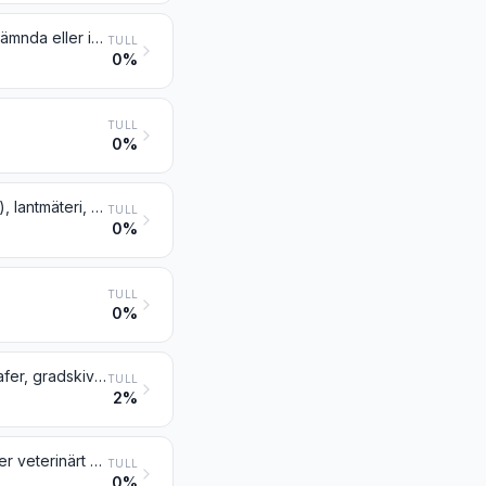
Lasrar, andra än laserdioder; andra optiska apparater och instrument, inte nämnda eller inbegripna någon annanstans i detta kapitel
TULL
0%
TULL
0%
Instrument och apparater för geodesi (inbegripet fotogrammetrisk geodesi), lantmäteri, hydrografi, oceanografi, hydrologi, meteorologi eller geofysik, med undantag av kompasser; avståndsmätare
TULL
0%
TULL
0%
Ritinstrument, ritsinstrument och räkneinstrument (t.ex. ritapparater, pantografer, gradskivor, ritbestick, räknestickor och räkneskivor); instrument som hålls i handen för längdmätning (t.ex. mätstockar, mätband, mikrometrar och skjutmått), inte nämnda eller inbegripna någon annanstans i detta kapitel
TULL
2%
Instrument och apparater som används för medicinskt, kirurgiskt, dentalt eller veterinärt bruk, inbegripet scintigrafer, andra elektromedicinska apparater samt instrument för synprovning
TULL
0%