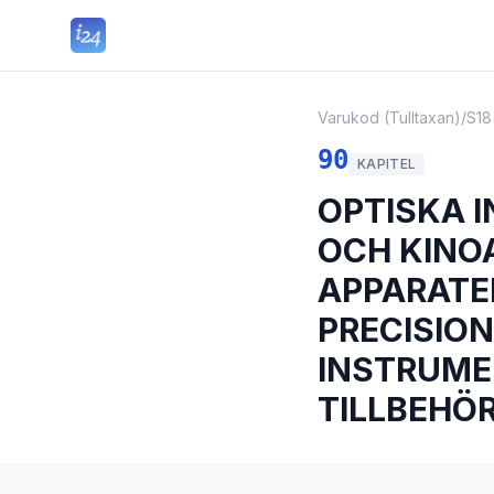
Varukod (Tulltaxan)
/
S18
90
KAPITEL
OPTISKA 
OCH KINO
APPARATE
PRECISION
INSTRUME
TILLBEHÖR