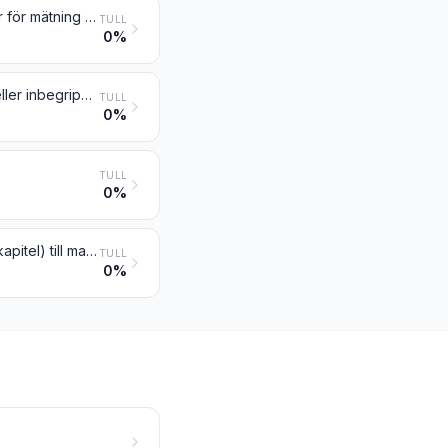
Oscilloskop, spektrumanalysapparater samt andra instrument och apparater för mätning eller kontroll av elektriska storheter, med undantag av mätare enligt nr 9028; instrument och apparater för mätning eller påvisande av alfa-, beta-, gamma- eller röntgenstrålning, kosmisk strålning eller annan joniserande strålning
TULL
0%
Instrument, apparater och maskiner för mätning eller kontroll, inte nämnda eller inbegripna någon annanstans i detta kapitel; profilprojektorer
TULL
0%
TULL
0%
Delar och tillbehör (inte nämnda eller inbegripna någon annanstans i detta kapitel) till maskiner, instrument och apparater enligt kapitel 90
TULL
0%