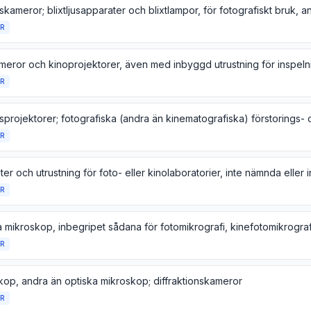
R
R
R
R
R
kop, andra än optiska mikroskop; diffraktionskameror
R