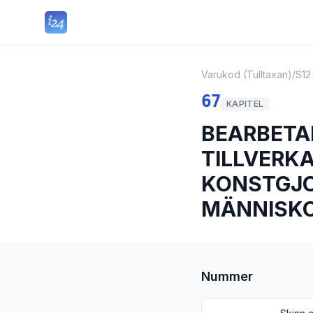
Varukod (Tulltaxan)
/
S12
67
KAPITEL
BEARBETA
TILLVERKA
KONSTGJO
MÄNNISK
Nummer