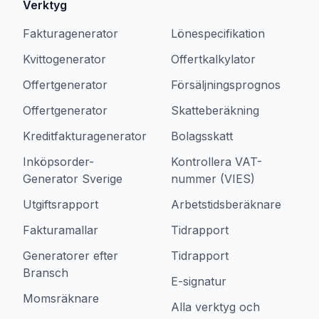
Verktyg
Fakturagenerator
Lönespecifikation
Kvittogenerator
Offertkalkylator
Offertgenerator
Försäljningsprognos
Offertgenerator
Skatteberäkning
Kreditfakturagenerator
Bolagsskatt
Inköpsorder-
Kontrollera VAT-
Generator Sverige
nummer (VIES)
Utgiftsrapport
Arbetstidsberäknare
Fakturamallar
Tidrapport
Generatorer efter
Tidrapport
Bransch
E-signatur
Momsräknare
Alla verktyg och