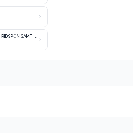
PARAPLYER, PARASOLLER, PROMENADKÄPPAR, SITTKÄPPAR, PISKOR OCH RIDSPÖN SAMT DELAR TILL SÅDANA ARTIKLAR