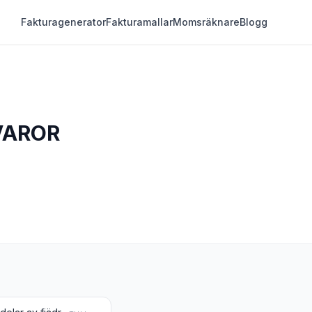
Fakturagenerator
Fakturamallar
Momsräknare
Blogg
VAROR