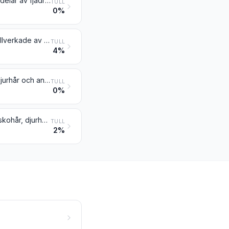
Skinn och andra delar av fåglar, med kvarsittande fjädrar eller dun, fjädrar, delar av fjädrar, dun samt varor av dessa produkter (andra än varor enligt nr 0505 samt bearbetade spolar och skaft)
TULL
0%
Konstgjorda blommor, blad och frukter samt delar till sådana varor; artiklar tillverkade av konstgjorda blommor, blad eller frukter
TULL
4%
Människohår, rotvänt, tunnat, blekt eller på annat sätt bearbetat; ull, andra djurhår och andra textilmaterial, bearbetade för användning vid tillverkning av peruker o.d.
TULL
0%
Peruker, lösskägg, lösa ögonbryn och ögonfransar, lösflätor o.d., av människohår, djurhår eller textilmaterial; varor av människohår, inte nämnda eller inbegripna någon annanstans
TULL
2%