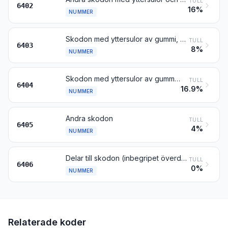
TULL
6402
16%
NUMMER
Skodon med yttersulor av gummi, plast, läder eller konstläder och med överdelar av läder
TULL
6403
8%
NUMMER
Skodon med yttersulor av gummi, plast, läder eller konstläder och med överdelar av textilmaterial
TULL
6404
16.9%
NUMMER
Andra skodon
TULL
6405
4%
NUMMER
Delar till skodon (inbegripet överdelar, även hopfogade med andra sulor än yttersulor), lösa inläggssulor, hälinlägg o.d.; damasker, benläder och liknande artiklar samt delar till sådana artiklar
TULL
6406
0%
NUMMER
Relaterade koder