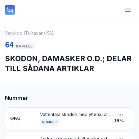
Varukod (Tulltaxan)
/
S12
64
KAPITEL
SKODON, DAMASKER O.D.; DELAR
TILL SÅDANA ARTIKLAR
Nummer
Vattentäta skodon med yttersulor och överdelar av gummi eller plast och hos vilka överdelarna varken är fästade vid sulan eller hopfogade genom sömnad, nitning, spikning, skruvning, pluggning eller liknande förfarande
TULL
6401
16%
NUMMER
Andra skodon med yttersulor och överdelar av gummi eller plast