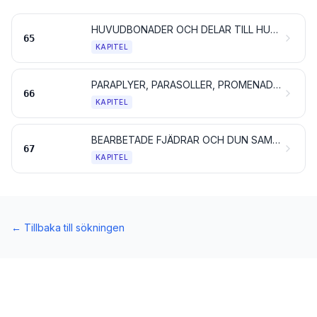
HUVUDBONADER OCH DELAR TILL HUVUDBONADER
65
KAPITEL
PARAPLYER, PARASOLLER, PROMENADKÄPPAR, SITTKÄPPAR, PISKOR OCH RIDSPÖN SAMT DELAR TILL SÅDANA ARTIKLAR
66
KAPITEL
BEARBETADE FJÄDRAR OCH DUN SAMT VAROR TILLVERKADE AV FJÄDRAR ELLER DUN; KONSTGJORDA BLOMMOR; VAROR AV MÄNNISKOHÅR
67
KAPITEL
←
Tillbaka till sökningen