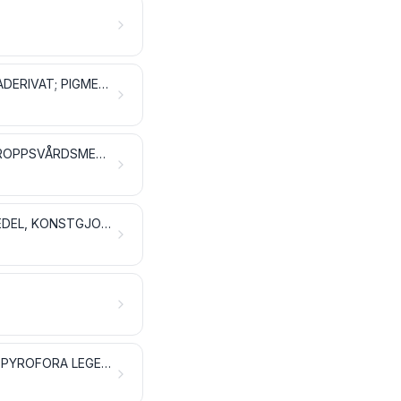
GARVÄMNES- OCH FÄRGÄMNESEXTRAKTER; GARVSYROR OCH GARVSYRADERIVAT; PIGMENT OCH ANDRA FÄRGÄMNEN; LACKER OCH ANDRA MÅLNINGSFÄRGER; KITT OCH ANDRA TÄTNINGS- OCH UTFYLLNINGSMEDEL; TRYCKFÄRGER, BLÄCK OCH TUSCH
ETERISKA OLJOR OCH RESINOIDER; PARFYMERINGS-, SKÖNHETS- OCH KROPPSVÅRDSMEDEL
TVÅL OCH SÅPA, ORGANISKA YTAKTIVA ÄMNEN, TVÄTTMEDEL, SMÖRJMEDEL, KONSTGJORDA VAXER, BEREDDA VAXER, PUTS- OCH SKURMEDEL, LJUS OCH LIKNANDE ARTIKLAR, MODELLERINGSPASTOR, SÅ KALLAD DENTALVAX SAMT DENTALPREPARAT PÅ BASIS AV GIPS
KRUT OCH SPRÄNGÄMNEN; PYROTEKNISKA PRODUKTER; TÄNDSTICKOR; PYROFORA LEGERINGAR; VISSA BRÄNNBARA PRODUKTER