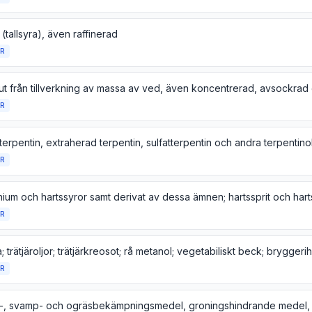
a (tallsyra), även raffinerad
R
R
R
R
R