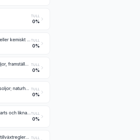
TULL
0%
Avfallslut från tillverkning av massa av ved, även koncentrerad, avsockrad eller kemiskt behandlad, inbegripet ligninsulfonater men inte tallolja enligt nr 3803
TULL
0%
Balsamterpentin, extraherad terpentin, sulfatterpentin och andra terpentinoljor, framställda genom destillation eller annan behandling av barrträ; rå dipenten; sulfitterpentin och annan rå para-cymen; ”pine oil” innehållande α-terpineol som huvudbeståndsdel
TULL
0%
Kolofonium och hartssyror samt derivat av dessa ämnen; hartssprit och hartsoljor; naturhartser modifierade genom utsmältning
TULL
0%
Trätjära; trätjäroljor; trätjärkreosot; rå metanol; vegetabiliskt beck; bryggeriharts och liknande preparat på basis av kolofonium, hartssyror eller vegetabiliskt beck
TULL
0%
Insekts-, svamp- och ogräsbekämpningsmedel, groningshindrande medel, tillväxtreglerande medel för växter, desinfektionsmedel, bekämpningsmedel mot gnagare och liknande produkter, föreliggande i former eller förpackningar för försäljning i detaljhandeln eller som preparat eller utformade artiklar (t.ex. band, vekar och ljus, preparerade med svavel, samt flugpapper)
TULL