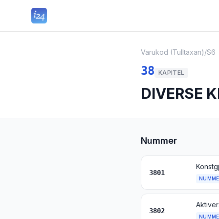
Varukod (Tulltaxan)
/
S6
38
KAPITEL
DIVERSE 
Nummer
3801
NUMME
Aktiver
3802
NUMME