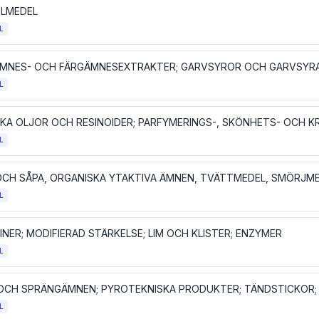
LMEDEL
L
L
L
L
NER; MODIFIERAD STÄRKELSE; LIM OCH KLISTER; ENZYMER
L
L