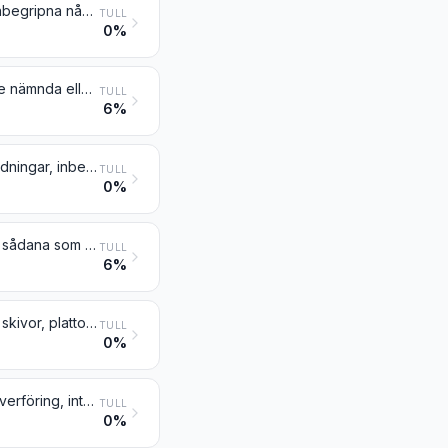
Sammansatta organiska lösnings- och spädningsmedel, inte nämnda eller inbegripna någon annanstans; beredda färg- eller lackborttagningsmedel
TULL
0%
Reaktionsinitiatorer, reaktionsacceleratorer samt beredda katalysatorer, inte nämnda eller inbegripna någon annanstans
TULL
6%
Eldfast cement, eldfast murbruk, eldfast betong och liknande eldfasta beredningar, inbegripet stampmassa av dolomit, andra än produkter enligt nr 3801
TULL
0%
Blandningar av alkylbensener och blandningar av alkylnaftalener, andra än sådana som omfattas av nr 2707 eller 2902
TULL
6%
Kemiska grundämnen, dopade för användning inom elektroniken, i form av skivor, plattor eller liknande former; kemiska föreningar, dopade för användning inom elektroniken
TULL
0%
Hydrauliska bromsvätskor och andra beredda vätskor för hydraulisk kraftöverföring, inte innehållande, eller innehållande mindre än 70 viktprocent, oljor erhållna ur petroleum eller ur bituminösa mineral
TULL
0%