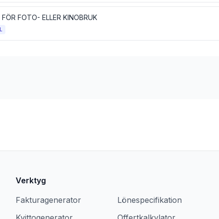
 FÖR FOTO- ELLER KINOBRUK
L
Verktyg
Fakturagenerator
Lönespecifikation
Kvittogenerator
Offertkalkylator