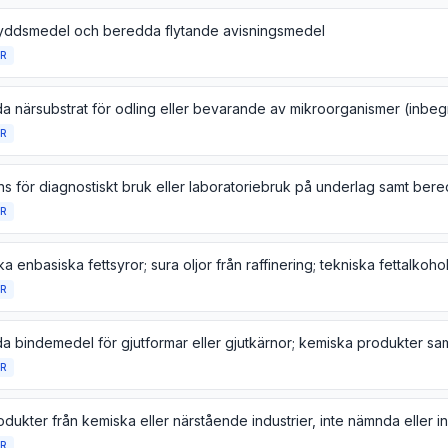
yddsmedel och beredda flytande avisningsmedel
R
R
R
a enbasiska fettsyror; sura oljor från raffinering; tekniska fettalkoho
R
R
R