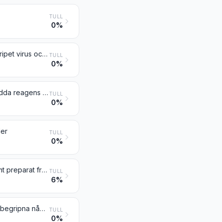
TULL
0%
Beredda närsubstrat för odling eller bevarande av mikroorganismer (inbegripet virus och likartade organismer) eller av växtceller, mänskliga celler eller djurceller
TULL
0%
Reagens för diagnostiskt bruk eller laboratoriebruk på underlag samt beredda reagens för diagnostiskt bruk eller laboratoriebruk, även utan underlag, även föreliggande i satser, andra än sådana som omfattas av nr 3006; certifierade referensmaterial
TULL
0%
ler
TULL
0%
Beredda bindemedel för gjutformar eller gjutkärnor; kemiska produkter samt preparat från kemiska eller närstående industrier (inbegripet sådana som består av blandningar av naturprodukter), inte nämnda eller inbegripna någon annanstans
TULL
6%
Restprodukter från kemiska eller närstående industrier, inte nämnda eller inbegripna någon annanstans; kommunalt avfall; avloppsslam; andra avfall specificerade i anmärkning 6 till detta kapitel
TULL
0%