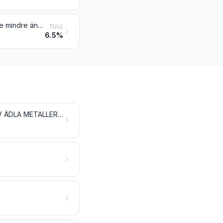
Biodiesel och blandningar av biodiesel, inte innehållande, eller innehållande mindre än 70 viktprocent, oljor erhållna ur petroleum eller ur bituminösa mineral
TULL
6.5%
OORGANISKA KEMIKALIER; ORGANISKA OCH OORGANISKA FÖRENINGAR AV ÄDLA METALLER, AV SÄLLSYNTA JORDARTSMETALLER, AV RADIOAKTIVA GRUNDÄMNEN OCH AV ISOTOPER