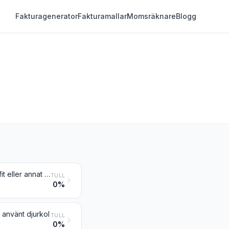
Fakturagenerator
Fakturamallar
Momsräknare
Blogg
Konstgjord grafit; kolloidal och halvkolloidal grafit; preparat på basis av grafit eller annat kol, i pastaform eller i form av block, plattor eller andra halvfabrikat
TULL
0%
t använt djurkol
TULL
0%