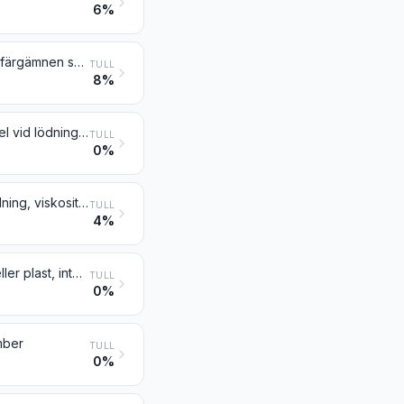
6%
Appreturmedel, preparat för påskyndande av färgning eller för fixering av färgämnen samt andra produkter och preparat (t.ex. glättmedel och betmedel), av sådana slag som används inom textil-, pappers- eller läderindustrin eller inom liknande industrier, inte nämnda eller inbegripna någon annanstans
TULL
8%
Betmedel för metaller; flussmedel och andra preparat, utgörande hjälpmedel vid lödning eller svetsning; pulver och pastor för lödning eller svetsning, bestående av metall och andra ämnen; preparat av sådana slag som används för fyllning eller beläggning av svetselektroder eller svetstråd
TULL
0%
Preparat för motverkande av knackning, oxidation, korrosion eller hartsbildning, viskositetsförbättrande preparat och andra beredda tillsatsmedel för mineraloljor (inbegripet bensin) eller för andra vätskor som används för samma ändamål som mineraloljor
TULL
4%
Beredda vulkningsacceleratorer; sammansatta mjukningsmedel för gummi eller plast, inte nämnda eller inbegripna någon annanstans; antioxidanter och andra sammansatta stabiliseringsmedel för gummi eller plast
TULL
0%
mber
TULL
0%