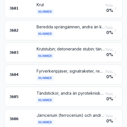
Krut
TULL
3601
0%
NUMMER
Beredda sprängämnen, andra än krut
TULL
3602
0%
NUMMER
Krutstubin; detonerande stubin; tändhattar, rivtändare och sprängkapslar; tändare; elsprängkapslar
TULL
3603
0%
NUMMER
Fyrverkeripjäser, signalraketer, regnraketer, knallsignaler och andra pyrotekniska artiklar
TULL
3604
0%
NUMMER
Tändstickor, andra än pyrotekniska artiklar enligt nr 3604
TULL
3605
0%
NUMMER
Järncerium (ferrocerium) och andra pyrofora legeringar i alla former; varor av brännbara ämnen enligt anmärkning 2 till detta kapitel
TULL
3606
0%
NUMMER