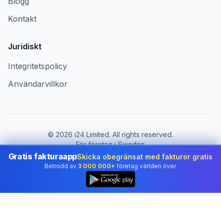
Blogg
Kontakt
Juridiskt
Integritetspolicy
Användarvillkor
©
2026
i24 Limited. All rights reserved.
För företag i Sweden
Gratis fakturaapp
Skicka obegränsat med fakturor gratis
Byt land:
Sweden
Betrodd av
3 000 000+
företag världen över