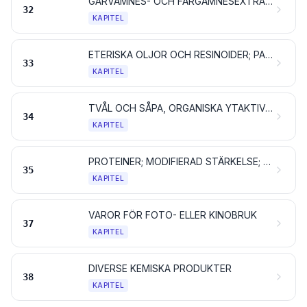
GARVÄMNES- OCH FÄRGÄMNESEXTRAKTER; GARVSYROR OCH GARVSYRADERIVAT; PIGMENT OCH ANDRA FÄRGÄMNEN; LACKER OCH ANDRA MÅLNINGSFÄRGER; KITT OCH ANDRA TÄTNINGS- OCH UTFYLLNINGSMEDEL; TRYCKFÄRGER, BLÄCK OCH TUSCH
32
KAPITEL
ETERISKA OLJOR OCH RESINOIDER; PARFYMERINGS-, SKÖNHETS- OCH KROPPSVÅRDSMEDEL
33
KAPITEL
TVÅL OCH SÅPA, ORGANISKA YTAKTIVA ÄMNEN, TVÄTTMEDEL, SMÖRJMEDEL, KONSTGJORDA VAXER, BEREDDA VAXER, PUTS- OCH SKURMEDEL, LJUS OCH LIKNANDE ARTIKLAR, MODELLERINGSPASTOR, SÅ KALLAD DENTALVAX SAMT DENTALPREPARAT PÅ BASIS AV GIPS
34
KAPITEL
PROTEINER; MODIFIERAD STÄRKELSE; LIM OCH KLISTER; ENZYMER
35
KAPITEL
VAROR FÖR FOTO- ELLER KINOBRUK
37
KAPITEL
DIVERSE KEMISKA PRODUKTER
38
KAPITEL