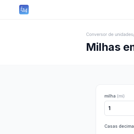
Conversor de unidades
Milhas 
milha
(
mi
)
Casas decima