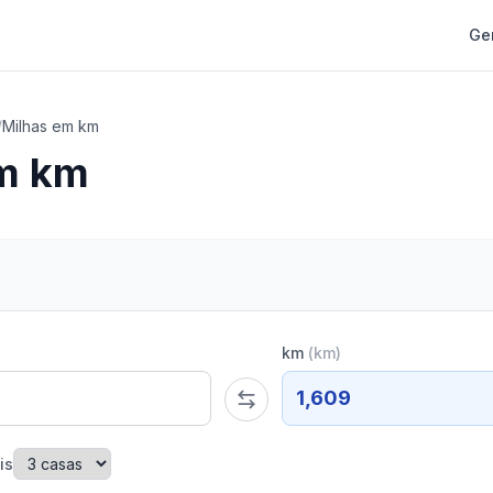
Ge
/
Milhas em km
em km
km
(
km
)
1,609
is