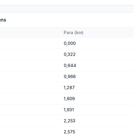
uns
Para
(
km
)
0,000
0,322
0,644
0,966
1,287
1,609
1,931
2,253
2,575