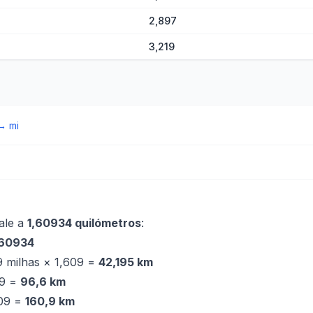
2,897
3,219
→
mi
ale a
1,60934 quilómetros
:
,60934
9 milhas × 1,609 =
42,195 km
09 =
96,6 km
609 =
160,9 km