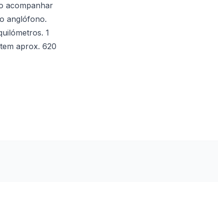
 ao acompanhar
do anglófono.
uilómetros. 1
 tem aprox. 620