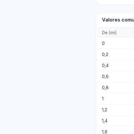
Valores com
De
(
mi
)
0
0,2
0,4
0,6
0,8
1
1,2
1,4
1,6