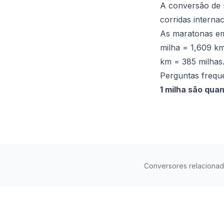
A conversão de 
corridas interna
As maratonas em
milha = 1,609 km
km = 385 milhas
Perguntas frequ
1 milha são qua
Conversores relaciona