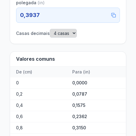
polegada
(
in
)
0,3937
Casas decimais
Valores comuns
De
(
cm
)
Para
(
in
)
0
0,0000
0,2
0,0787
0,4
0,1575
0,6
0,2362
0,8
0,3150