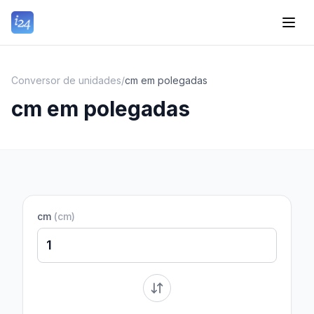
Conversor de unidades
/
cm em polegadas
cm em polegadas
cm
(
cm
)