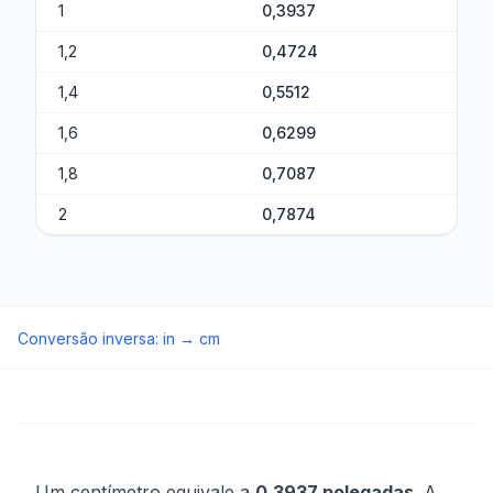
1
0,3937
1,2
0,4724
1,4
0,5512
1,6
0,6299
1,8
0,7087
2
0,7874
Conversão inversa
:
in
→
cm
Um centímetro equivale a
0,3937 polegadas
. A