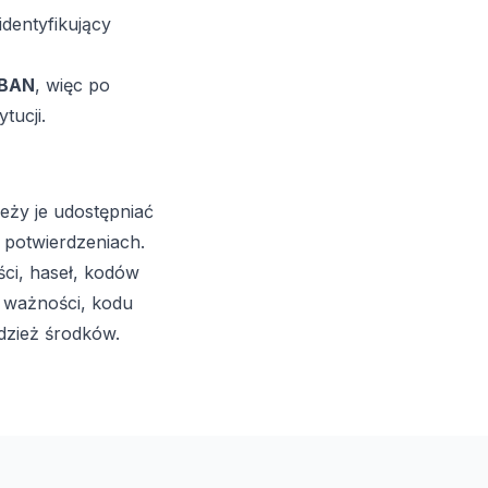
identyfikujący
IBAN
, więc po
tucji.
leży je udostępniać
 potwierdzeniach.
ci, haseł, kodów
y ważności, kodu
adzież środków.