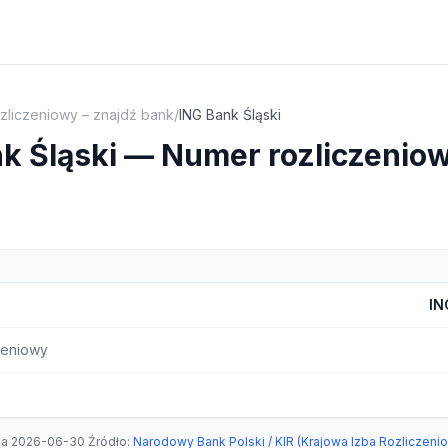
zliczeniowy – znajdź bank
/
ING Bank Śląski
k Śląski — Numer rozliczenio
IN
zeniowy
ia
2026-06-30
·
Źródło
:
Narodowy Bank Polski / KIR (Krajowa Izba Rozliczeni