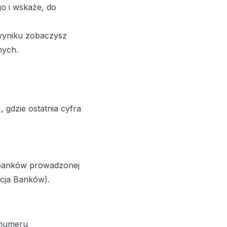
o i wskaże, do
 wyniku zobaczysz
nych.
 gdzie ostatnia cyfra
 banków prowadzonej
cja Banków).
 numeru