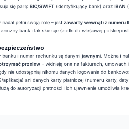
suje się parę:
BIC/SWIFT
(identyfikujący bank) oraz
IBAN
(
nadal pełni swoją rolę – jest
zawarty wewnątrz numeru 
iczny bank i tak skieruje środki do właściwej polskiej insty
 bezpieczeństwo
y banku i numer rachunku są danymi
jawnymi
. Można i na
otrzymać przelew
– widnieją one na fakturach, umowach i
gdy nie udostępniaj nikomu danych logowania do bankowoś
plikacja) ani danych karty płatniczej (numeru karty, dat
użą do autoryzacji płatności i ich ujawnienie umożliwia kr