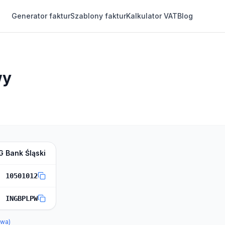
Generator faktur
Szablony faktur
Kalkulator VAT
Blog
wy
G Bank Śląski
10501012
INGBPLPW
owa)