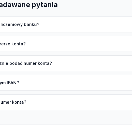
zadawane pytania
ozliczeniowy banku?
merze konta?
znie podać numer konta?
zym IBAN?
numer konta?