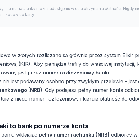
y i numer rachunku można udostępnić w celu otrzymania płatności. Nigdy ni
ni kodów do karty.
jowe w złotych rozliczane są głównie przez system Elixir
niową (KIR). Aby pieniądze trafiły do właściwej instytucji,
fikowany jest przez
numer rozliczeniowy banku
.
 nie jest podawany osobno przy zwykłym przelewie – jest
bankowego (NRB)
. Gdy podajesz pełny numer konta odbio
uje z niego numer rozliczeniowy i kieruje płatność do od
jaki to bank po numerze konta
 bank, wklejając
pełny numer rachunku (NRB)
odbiorcy w