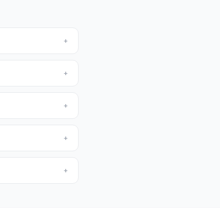
+
+
+
+
+