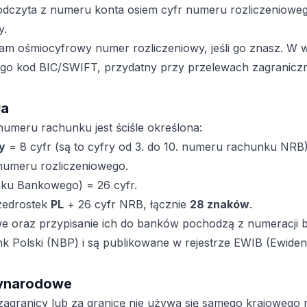
odczyta z numeru konta osiem cyfr numeru rozliczenioweg
y.
am ośmiocyfrowy numer rozliczeniowy, jeśli go znasz. W
go kod BIC/SWIFT, przydatny przy przelewach zagranicz
ra
numeru rachunku jest ściśle określona:
y
= 8 cyfr (są to cyfry od 3. do 10. numeru rachunku NRB),
 numeru rozliczeniowego.
u Bankowego) = 26 cyfr.
rzedrostek
PL
+ 26 cyfr NRB, łącznie
28 znaków
.
e oraz przypisanie ich do banków pochodzą z numeracji
 Polski (NBP) i są publikowane w rejestrze EWIB (Ewiden
zynarodowe
 zagranicy lub za granicę nie używa się samego krajowego