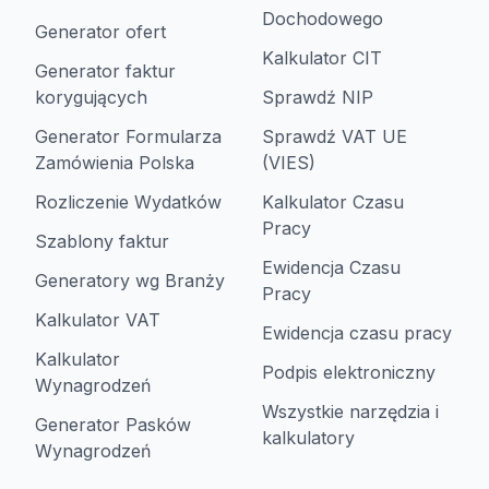
Dochodowego
Generator ofert
Kalkulator CIT
Generator faktur
korygujących
Sprawdź NIP
Generator Formularza
Sprawdź VAT UE
Zamówienia Polska
(VIES)
Rozliczenie Wydatków
Kalkulator Czasu
Pracy
Szablony faktur
Ewidencja Czasu
Generatory wg Branży
Pracy
Kalkulator VAT
Ewidencja czasu pracy
Kalkulator
Podpis elektroniczny
Wynagrodzeń
Wszystkie narzędzia i
Generator Pasków
kalkulatory
Wynagrodzeń