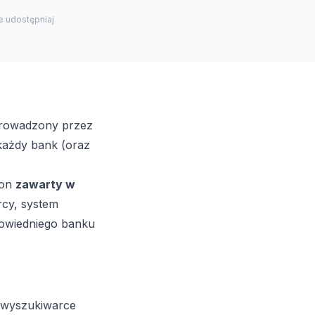
e udostępniaj
 prowadzony przez
 każdy bank (oraz
 on
zawarty w
rcy, system
powiedniego banku
 wyszukiwarce