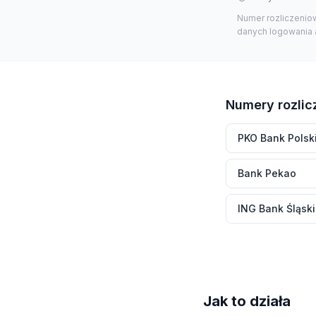
Numer rozliczeniow
danych logowania a
Numery rozlic
PKO Bank Polsk
Bank Pekao
ING Bank Śląski
Jak to działa