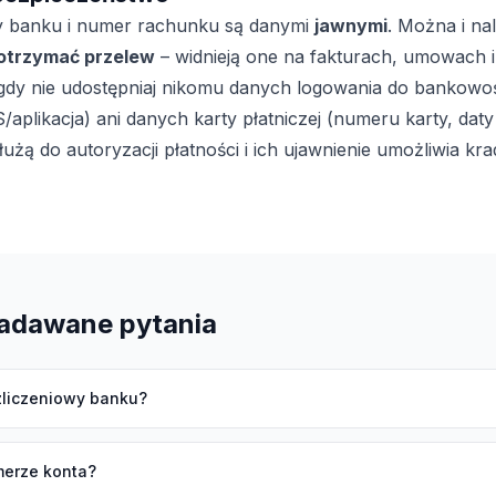
y banku i numer rachunku są danymi
jawnymi
. Można i na
otrzymać przelew
– widnieją one na fakturach, umowach i
gdy nie udostępniaj nikomu danych logowania do bankowoś
plikacja) ani danych karty płatniczej (numeru karty, dat
użą do autoryzacji płatności i ich ujawnienie umożliwia kr
zadawane pytania
ozliczeniowy banku?
merze konta?