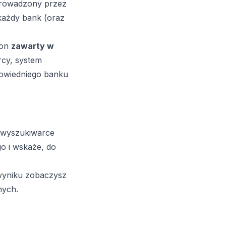
 prowadzony przez
 każdy bank (oraz
 on
zawarty w
rcy, system
powiedniego banku
 wyszukiwarce
o i wskaże, do
 wyniku zobaczysz
nych.