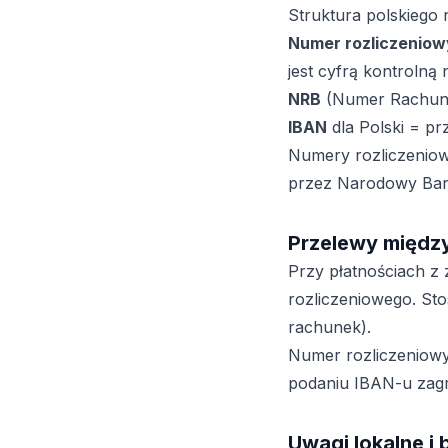
Struktura polskiego 
Numer rozliczeniow
jest cyfrą kontrolną
NRB
(Numer Rachunk
IBAN
dla Polski = p
Numery rozliczeniow
przez Narodowy Bank
Przelewy międ
Przy płatnościach z
rozliczeniowego. Sto
rachunek).
Numer rozliczeniowy 
podaniu IBAN-u zagran
Uwagi lokalne i