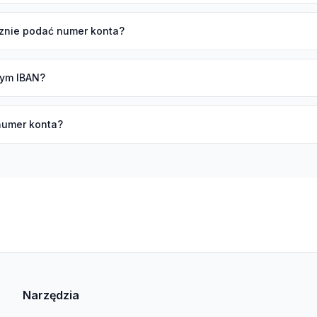
znie podać numer konta?
zym IBAN?
numer konta?
Narzędzia