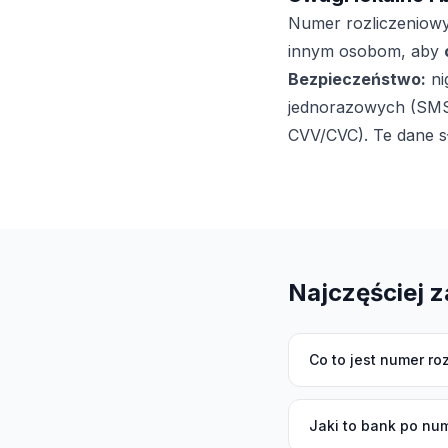
Numer rozliczeniow
innym osobom, aby
Bezpieczeństwo:
ni
jednorazowych (SMS/a
CVV/CVC). Te dane sł
Najczęściej 
Co to jest numer r
Jaki to bank po nu