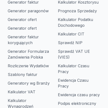
Generator faktur
Kalkulator Kosztorysu
Generator paragonów
Prognoza Sprzedaży
Generator ofert
Kalkulator Podatku
Dochodowego
Generator ofert
Kalkulator CIT
Generator faktur
korygujących
Sprawdź NIP
Generator Formularza
Sprawdź VAT UE
Zamówienia Polska
(VIES)
Rozliczenie Wydatków
Kalkulator Czasu
Pracy
Szablony faktur
Ewidencja Czasu
Generatory wg Branży
Pracy
Kalkulator VAT
Ewidencja czasu pracy
Kalkulator
Podpis elektroniczny
Wynagrodzeń