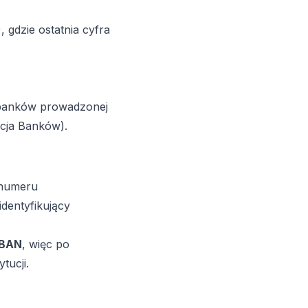
 gdzie ostatnia cyfra
 banków prowadzonej
cja Banków).
 numeru
identyfikujący
IBAN
, więc po
tucji.