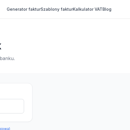
Generator faktur
Szablony faktur
Kalkulator VAT
Blog
k
 banku.
niowa)