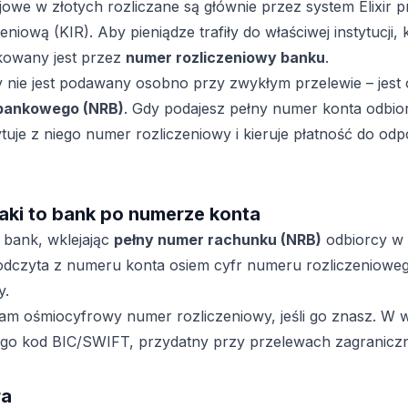
jowe w złotych rozliczane są głównie przez system Elixir
niową (KIR). Aby pieniądze trafiły do właściwej instytucji,
fikowany jest przez
numer rozliczeniowy banku
.
 nie jest podawany osobno przy zwykłym przelewie – jest
bankowego (NRB)
. Gdy podajesz pełny numer konta odbio
uje z niego numer rozliczeniowy i kieruje płatność do od
jaki to bank po numerze konta
 bank, wklejając
pełny numer rachunku (NRB)
odbiorcy w
odczyta z numeru konta osiem cyfr numeru rozliczenioweg
y.
am ośmiocyfrowy numer rozliczeniowy, jeśli go znasz. W
go kod BIC/SWIFT, przydatny przy przelewach zagranicz
ra