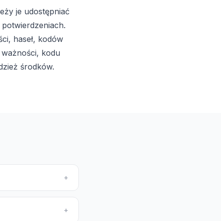
leży je udostępniać
 potwierdzeniach.
ci, haseł, kodów
y ważności, kodu
adzież środków.
+
+