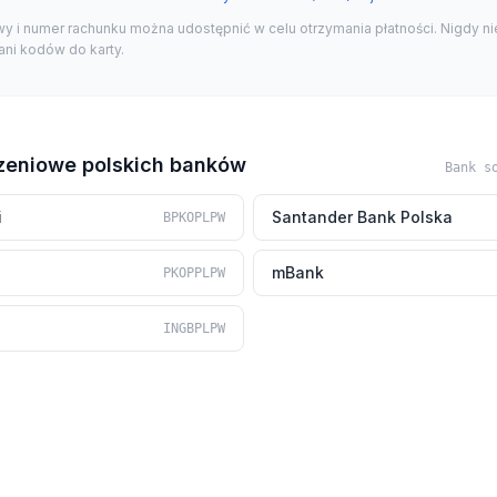
y i numer rachunku można udostępnić w celu otrzymania płatności. Nigdy ni
ni kodów do karty.
zeniowe polskich banków
Bank s
i
Santander Bank Polska
BPKOPLPW
mBank
PKOPPLPW
INGBPLPW