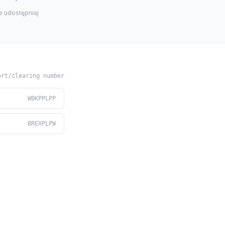
e udostępniaj
ort/clearing number
WBKPPLPP
BREXPLPW