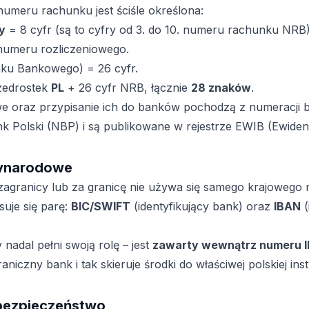
numeru rachunku jest ściśle określona:
y
= 8 cyfr (są to cyfry od 3. do 10. numeru rachunku NRB),
 numeru rozliczeniowego.
u Bankowego) = 26 cyfr.
rzedrostek
PL
+ 26 cyfr NRB, łącznie
28 znaków
.
e oraz przypisanie ich do banków pochodzą z numeracji
 Polski (NBP) i są publikowane w rejestrze EWIB (Ewiden
zynarodowe
 zagranicy lub za granicę nie używa się samego krajowego
suje się parę:
BIC/SWIFT
(identyfikujący bank) oraz
IBAN
(
nadal pełni swoją rolę – jest
zawarty wewnątrz numeru 
iczny bank i tak skieruje środki do właściwej polskiej insty
 bezpieczeństwo