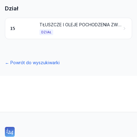
Dział
TŁUSZCZE I OLEJE POCHODZENIA ZWIERZĘCEGO, ROŚLINNEGO LUB MIKROBIOLOGICZNEGO ORAZ PRODUKTY ICH ROZKŁADU; GOTOWE TŁUSZCZE JADALNE; WOSKI POCHODZENIA ZWIERZĘCEGO LUB ROŚLINNEGO
15
DZIAŁ
←
Powrót do wyszukiwarki