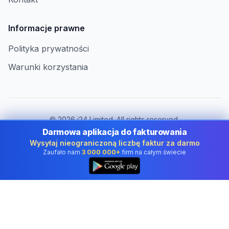
Informacje prawne
Polityka prywatności
Warunki korzystania
©
2026
i24 Limited. All rights reserved.
Dla firm w Poland
Darmowa aplikacja do fakturowania
Wysyłaj nieograniczoną liczbę faktur za darmo
Zmień kraj:
Poland
Zaufało nam
3 000 000+
firm na całym świecie