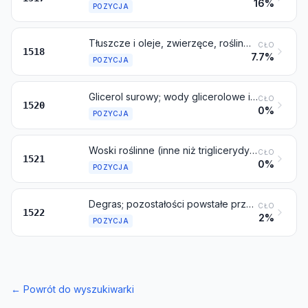
16%
POZYCJA
Tłuszcze i oleje, zwierzęce, roślinne lub mikrobiologiczne i ich frakcje, gotowane, utlenione, odwodnione, siarkowane, napowietrzane, polimeryzowane przez ogrzewanie w próżni lub w gazie obojętnym, lub inaczej modyfikowane chemicznie, z wyłączeniem objętych pozycją 1516; niejadalne mieszaniny lub preparaty z tłuszczów lub olejów, zwierzęcych, roślinnych lub mikrobiologicznych, lub z frakcji różnych tłuszczów lub olejów z niniejszego działu, gdzie indziej niewymienione ani niewłączone
CŁO
1518
7.7%
POZYCJA
Glicerol surowy; wody glicerolowe i ługi glicerolowe
CŁO
1520
0%
POZYCJA
Woski roślinne (inne niż triglicerydy), wosk pszczeli, pozostałe woski owadzie i spermacet, nawet rafinowane lub barwione
CŁO
1521
0%
POZYCJA
Degras; pozostałości powstałe przy obróbce substancji tłuszczowych oraz wosków zwierzęcych lub roślinnych
CŁO
1522
2%
POZYCJA
←
Powrót do wyszukiwarki