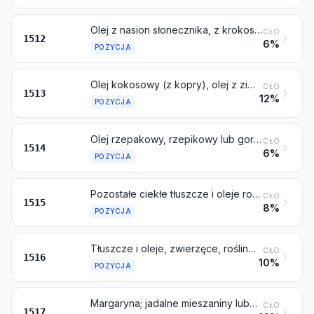
Olej z nasion słonecznika, z krokosza barwierskiego lub z nasion bawełny i ich frakcje, nawet rafinowane, ale niemodyfikowane chemicznie
CŁO
1512
6%
POZYCJA
Olej kokosowy (z kopry), olej z ziaren palmowych lub olej babassu i ich frakcje, nawet rafinowane, ale niemodyfikowane chemicznie
CŁO
1513
12%
POZYCJA
Olej rzepakowy, rzepikowy lub gorczycowy oraz ich frakcje, nawet rafinowane, ale niemodyfikowane chemicznie
CŁO
1514
6%
POZYCJA
Pozostałe ciekłe tłuszcze i oleje roślinne lub mikrobiologiczne (włącznie z olejem jojoba) i ich frakcje, nawet rafinowane, ale niemodyfikowane chemicznie
CŁO
1515
8%
POZYCJA
Tłuszcze i oleje, zwierzęce, roślinne lub mikrobiologiczne i ich frakcje, częściowo lub całkowicie uwodornione, estryfikowane wewnętrznie, reestryfikowane lub elaidynizowane, nawet rafinowane, ale dalej nieprzetworzone
CŁO
1516
10%
POZYCJA
Margaryna; jadalne mieszaniny lub produkty z tłuszczów lub olejów, zwierzęcych, roślinnych lub mikrobiologicznych, lub z frakcji różnych tłuszczów lub olejów, z niniejszego działu, inne niż jadalne tłuszcze i oleje lub ich frakcje, objęte pozycją 1516
CŁO
1517