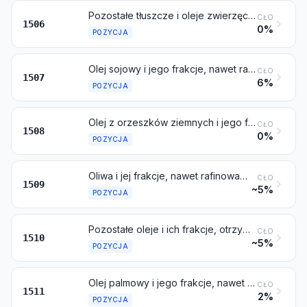
Pozostałe tłuszcze i oleje zwierzęce oraz ich frakcje, nawet rafinowane, ale niemodyfikowane chemicznie
CŁO
1506
0%
POZYCJA
Olej sojowy i jego frakcje, nawet rafinowane, ale niemodyfikowane chemicznie
CŁO
1507
6%
POZYCJA
Olej z orzeszków ziemnych i jego frakcje, nawet rafinowane, ale niemodyfikowane chemicznie
CŁO
1508
0%
POZYCJA
Oliwa i jej frakcje, nawet rafinowane, ale niemodyfikowane chemicznie
CŁO
1509
~5%
POZYCJA
Pozostałe oleje i ich frakcje, otrzymywane wyłącznie z oliwek, nawet rafinowane, ale niemodyfikowane chemicznie, włącznie z mieszaninami tych olejów lub ich frakcji z olejami lub frakcjami objętymi pozycją 1509
CŁO
1510
~5%
POZYCJA
Olej palmowy i jego frakcje, nawet rafinowany, ale niemodyfikowany chemicznie
CŁO
1511
2%
POZYCJA