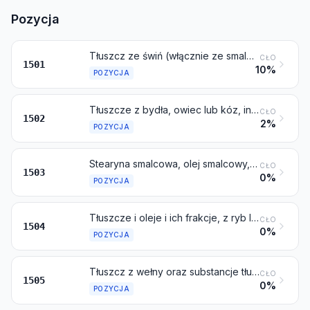
Pozycja
Tłuszcz ze świń (włącznie ze smalcem) i tłuszcz z drobiu, inne niż te objęte pozycją 0209 lub 1503
CŁO
1501
10%
POZYCJA
Tłuszcze z bydła, owiec lub kóz, inne niż te objęte pozycją 1503
CŁO
1502
2%
POZYCJA
Stearyna smalcowa, olej smalcowy, oleostearyna, oleina i olej łojowy, nieemulgowane lub niezmieszane, lub nieprzygotowane inaczej
CŁO
1503
0%
POZYCJA
Tłuszcze i oleje i ich frakcje, z ryb lub ze ssaków morskich, nawet rafinowane, ale niemodyfikowane chemicznie
CŁO
1504
0%
POZYCJA
Tłuszcz z wełny oraz substancje tłuszczowe otrzymane z niego (włącznie z lanoliną)
CŁO
1505
0%
POZYCJA