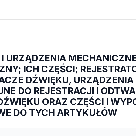
I URZĄDZENIA MECHANICZNE
NY; ICH CZĘŚCI; REJESTRATO
CZE DŹWIĘKU, URZĄDZENIA
JNE DO REJESTRACJI I ODTW
 DŹWIĘKU ORAZ CZĘŚCI I WYP
WE DO TYCH ARTYKUŁÓW