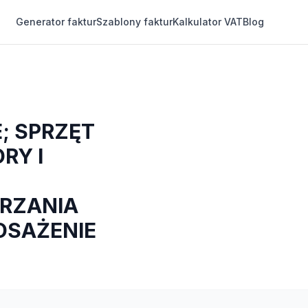
Generator faktur
Szablony faktur
Kalkulator VAT
Blog
; SPRZĘT
RY I
ARZANIA
OSAŻENIE