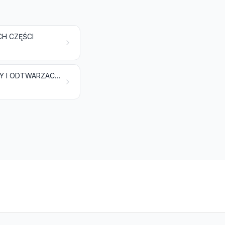
CH CZĘŚCI
MASZYNY I URZĄDZENIA ELEKTRYCZNE ORAZ ICH CZĘŚCI; REJESTRATORY I ODTWARZACZE DŹWIĘKU, REJESTRATORY I ODTWARZACZE OBRAZU I DŹWIĘKU ORAZ CZĘŚCI I AKCESORIA DO TYCH ARTYKUŁÓW