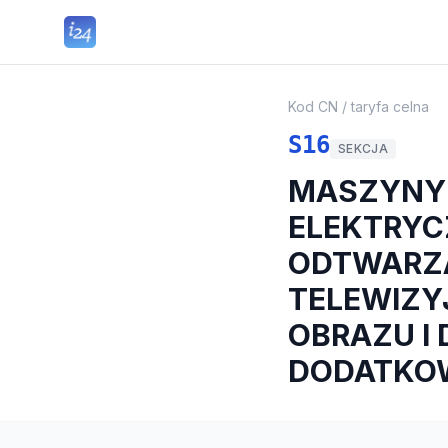
Kod CN / taryfa celna
S16
SEKCJA
MASZYNY 
ELEKTRYCZ
ODTWARZA
TELEWIZY
OBRAZU I
DODATKO