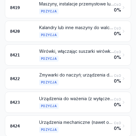
Maszyny, instalacje przemysłowe lub urządzenia laboratoryjne, nawet ogrzewane elektrycznie (z wyłączeniem pieców, piekarników i pozostałych urządzeń objętych pozycją 8514), do obróbki materiałów w procesach wymagających zmiany temperatury, takich jak: grzanie, gotowanie, prażenie, destylowanie, rektyfikowanie, sterylizowanie, pasteryzowanie, poddawanie działaniu pary wodnej, suszenie, odparowywanie, parowanie, skraplanie lub chłodzenie, inne niż urządzenia lub instalacje w rodzaju stosowanych do celów domowych; urządzenia do podgrzewania wody przepływowe lub pojemnościowe, nieelektryczne
CŁO
8419
0%
POZYCJA
Kalandry lub inne maszyny do walcowania, nieprzeznaczone do obróbki metali lub szkła, oraz walce do tych urządzeń
CŁO
8420
0%
POZYCJA
Wirówki, włączając suszarki wirówkowe; urządzenia i aparatura do filtrowania lub oczyszczania cieczy lub gazów
CŁO
8421
0%
POZYCJA
Zmywarki do naczyń; urządzenia do czyszczenia lub suszenia butelek lub innych pojemników; urządzenia do napełniania, zamykania, uszczelniania lub etykietowania butelek, tubek, puszek, pudełek, worków lub innych pojemników; urządzenia do kapslowania butelek, słoików lub podobnych pojemników; pozostałe urządzenia do pakowania lub paczkowania (włączając urządzenia do pakowania termokurczliwego); urządzenia do gazowania napojów
CŁO
8422
0%
POZYCJA
Urządzenia do ważenia (z wyłączeniem wag o czułości 5 cg lub czulszych), włączając maszyny do liczenia lub kontroli przez ważenie; wszelkiego rodzaju odważniki do urządzeń do ważenia
CŁO
8423
0%
POZYCJA
Urządzenia mechaniczne (nawet obsługiwane ręcznie) do rozrzucania, rozpraszania lub rozpylania cieczy lub proszków; gaśnice, nawet napełnione; pistolety natryskowe i podobne urządzenia; maszyny do wytwarzania strumienia pary lub piasku i podobne maszyny wytwarzające strumień czynnika roboczego
CŁO
8424
0%
POZYCJA