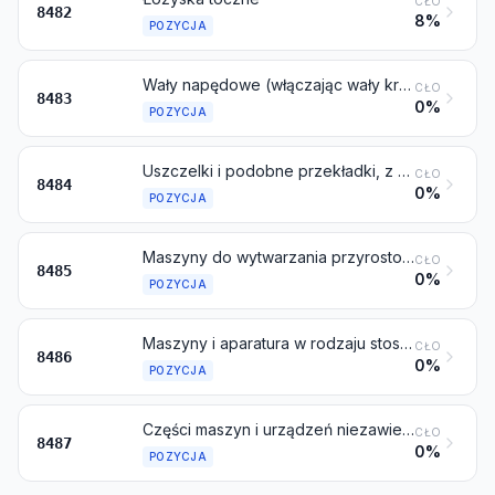
CŁO
8482
8%
POZYCJA
Wały napędowe (włączając wały krzywkowe i wały wykorbione) i korby; obudowy łożysk i łożyska ślizgowe; mechanizmy i przekładnie zębate; mechanizmy śrubowo-kulkowe lub śrubowo-wałeczkowe; skrzynie przekładniowe i pozostałe układy zmieniające prędkość, włączając przemienniki momentu obrotowego; koła zamachowe i koła pasowe lub linowe, włączając wielokrążki i zblocza; sprzęgła rozłączne i nierozłączne (włączając przeguby uniwersalne)
CŁO
8483
0%
POZYCJA
Uszczelki i podobne przekładki, z cienkiej blachy łączonej z innym materiałem lub z dwoma lub więcej warstwami metalu; zestawy lub komplety uszczelek i podobnych przekładek, różniących się między sobą, pakowane w torebki, koperty lub podobne opakowania; uszczelnienia mechaniczne
CŁO
8484
0%
POZYCJA
Maszyny do wytwarzania przyrostowego
CŁO
8485
0%
POZYCJA
Maszyny i aparatura w rodzaju stosowanych wyłącznie lub głównie do produkcji kryształów półprzewodnikowych lub płytek półprzewodnikowych, elementów półprzewodnikowych, elektronicznych układów scalonych lub płaskich wyświetlaczy; maszyny i aparaty wyszczególnione w uwadze 11 C do niniejszego działu; części i akcesoria
CŁO
8486
0%
POZYCJA
Części maszyn i urządzeń niezawierające złączy elektrycznych, izolatorów, uzwojeń, styków lub innych części elektrycznych, niewymienione ani niewłączone gdzie indziej w niniejszym dziale
CŁO
8487
0%
POZYCJA