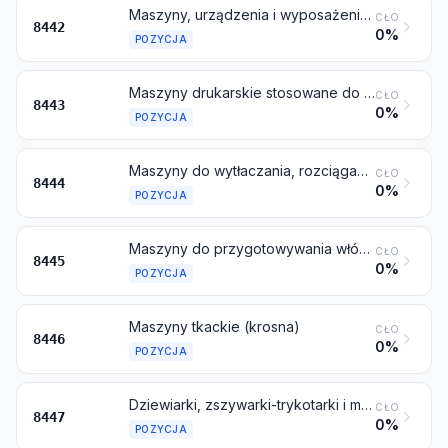
Maszyny, urządzenia i wyposażenie (inne niż maszyny objęte pozycjami od 8456 do 8465) do przygotowywania lub wykonywania płyt, cylindrów lub innych elementów drukarskich; płyty, cylindry i inne elementy drukarskie; płyty, cylindry i kamienie litograficzne, przygotowane do celów drukarskich (na przykład strugane, ziarnowane lub polerowane)
CŁO
8442
0%
POZYCJA
Maszyny drukarskie stosowane do drukowania za pomocą płyt, cylindrów i innych elementów drukarskich objętych pozycją 8442; pozostałe drukarki, urządzenia kopiujące i telekopiarki, nawet połączone; ich części i akcesoria
CŁO
8443
0%
POZYCJA
Maszyny do wytłaczania, rozciągania, teksturowania lub cięcia materiałów włókienniczych chemicznych
CŁO
8444
0%
POZYCJA
Maszyny do przygotowywania włókien tekstylnych; przędzarki, łączniarki lub skręcarki oraz pozostałe maszyny do wytwarzania przędzy włókienniczej; motarki lub przewijarki (włączając przewijarki wątkowe), włókiennicze oraz maszyny do przygotowania przędzy włókienniczej do stosowania na maszynach objętych pozycją 8446 lub 8447
CŁO
8445
0%
POZYCJA
Maszyny tkackie (krosna)
CŁO
8446
0%
POZYCJA
Dziewiarki, zszywarki-trykotarki i maszyny do wyrobu przędzy rdzeniowej, tiulu, koronek, haftów, aplikacji, plecionek lub siatek oraz maszyny do igłowania
CŁO
8447
0%
POZYCJA