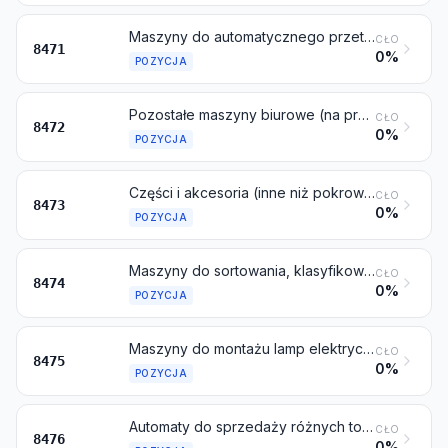
Maszyny do automatycznego przetwarzania danych i urządzenia do nich; czytniki magnetyczne lub optyczne, maszyny do przenoszenia danych w postaci zakodowanej na nośniki danych oraz maszyny do przetwarzania takich danych, gdzie indziej niewymienione ani niewłączone
CŁO
8471
0%
POZYCJA
Pozostałe maszyny biurowe (na przykład hektografy lub powielacze białkowe, maszyny adresujące, automaty wydające banknoty, maszyny do sortowania, liczenia lub pakowania monet, urządzenia do temperowania ołówków, dziurkacze lub zszywacze)
CŁO
8472
0%
POZYCJA
Części i akcesoria (inne niż pokrowce, futerały i tym podobne) nadające się do stosowania wyłącznie lub głównie z maszynami objętymi pozycjami od 8470 do 8472
CŁO
8473
0%
POZYCJA
Maszyny do sortowania, klasyfikowania, przesiewania, separowania, płukania, przemywania, zgniatania, kruszenia, mielenia, mieszania lub ugniatania ziemi, kamieni, rud lub pozostałych substancji mineralnych, w postaci stałej (włączając proszek lub pastę); maszyny do aglomerowania, kształtowania lub formowania stałych paliw mineralnych, mas ceramicznych, nieutwardzonego cementu, materiałów gipsowych lub pozostałych produktów mineralnych w postaci proszku lub pasty; maszyny do wykonywania piaskowych form odlewniczych
CŁO
8474
0%
POZYCJA
Maszyny do montażu lamp elektrycznych lub elektronicznych, lamp elektronowych lub fotograficznych lamp błyskowych, w bańkach szklanych; maszyny do wyrobu lub obróbki na gorąco szkła lub wyrobów szklanych
CŁO
8475
0%
POZYCJA
Automaty do sprzedaży różnych towarów (na przykład znaczków pocztowych, papierosów, potraw lub napojów), włączając automaty do rozmieniania pieniędzy
CŁO
8476
0%