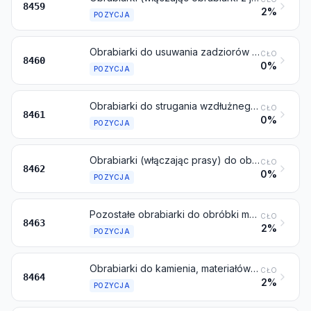
8459
2%
POZYCJA
Obrabiarki do usuwania zadziorów i stępiania ostrych krawędzi, do ostrzenia, szlifowania, gładzenia, docierania, polerowania lub innej obróbki wykończającej powierzchnie metali lub cermetali za pomocą toczaków (okrągłych tarcz z piaskowca do ostrzenia narzędzi), narzędzi i materiałów ściernych lub polerujących, inne niż obrabiarki do nacinania, szlifowania lub obróbki wykończającej uzębień kół zębatych, objęte pozycją 8461
CŁO
8460
0%
POZYCJA
Obrabiarki do strugania wzdłużnego, strugania poprzecznego, dłutowania, przeciągania, do nacinania, szlifowania lub obróbki wykończającej uzębień, do piłowania, obcinania lub przecinania oraz pozostałe obrabiarki działające przez skrawanie metalu, cermetali, gdzie indziej niewymienione ani niewłączone
CŁO
8461
0%
POZYCJA
Obrabiarki (włączając prasy) do obróbki metalu metodą kucia, młotkowania lub kucia matrycowego (z wyłączeniem walcarek); obrabiarki (włączając prasy, linie do cięcia wzdłużnego i linie do cięcia na długość) do obróbki metalu metodą gięcia, składania, prostowania, spłaszczania, ścinania, przebijania, dziurkowania lub nacinania (z wyłączeniem ciągarek); prasy do obróbki metali lub węglików metali, wyżej niewymienione
CŁO
8462
0%
POZYCJA
Pozostałe obrabiarki do obróbki metalu lub cermetali, bez usuwania materiału
CŁO
8463
2%
POZYCJA
Obrabiarki do kamienia, materiałów ceramicznych, betonu, wyrobów azbestowo-cementowych lub podobnych materiałów mineralnych, lub do obróbki szkła na zimno
CŁO
8464
2%
POZYCJA