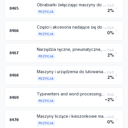
Obrabiarki (włączając maszyny do wbijania gwoździ, do łączenia klamrami, klejenia lub innego łączenia) do obróbki drewna, korka, kości, ebonitu, twardych tworzyw sztucznych lub podobnych twardych materiałów
CŁO
8465
2%
POZYCJA
Części i akcesoria nadające się do stosowania wyłącznie lub głównie do maszyn objętych pozycjami od 8456 do 8465, włączając uchwyty przedmiotów obrabianych, uchwyty narzędzi, głowice gwinciarskie maszynowe (samootwierające), podzielnice i pozostałe urządzenia specjalne do maszyn; uchwyty do narzędzi wszelkich typów do obróbki ręcznej
CŁO
8466
0%
POZYCJA
Narzędzia ręczne, pneumatyczne, hydrauliczne lub z samodzielnym silnikiem elektrycznym lub nieelektrycznym
CŁO
8467
2%
POZYCJA
Maszyny i urządzenia do lutowania miękkiego i twardego, spawania lub zgrzewania, nawet przystosowane do cięcia, inne niż te objęte pozycją 8515; maszyny i urządzenia do gazowego odpuszczania powierzchniowego
CŁO
8468
2%
POZYCJA
Typewriters and word-processing machines
CŁO
8469
~2%
POZYCJA
Maszyny liczące i kieszonkowe maszyny z funkcjami liczącymi do zapisu, odtwarzania i wyświetlania danych; maszyny do księgowania, frankowania, maszyny do wydawania biletów i podobne maszyny, wyposażone w urządzenia liczące; kasy rejestrujące
CŁO
8470
0%
POZYCJA