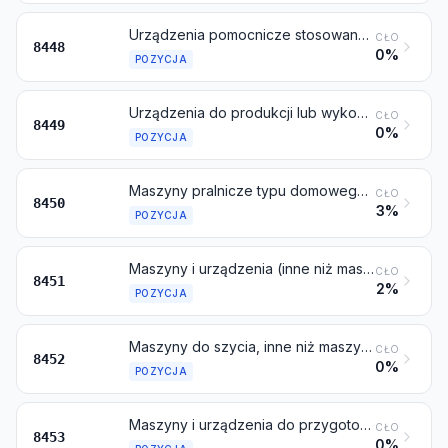
Urządzenia pomocnicze stosowane z maszynami objętymi pozycja 8444, 8445, 8446 lub 8447 (na przykład nicielnice, żakardy, automatyczne mechanizmy zatrzymujące, mechanizmy do zmiany czółenek); części i akcesoria nadające się do stosowania wyłącznie lub głównie z maszynami i urządzeniami objętymi niniejszą pozycją lub pozycją 8444, 8445, 8446 lub 8447 (na przykład wrzeciona i skrzydełka wrzecion, obicia zgrzeblarskie, grzebienie, filiery, czółenka, struny nicielnicowe i ramki nicielnic, igły do wyrobów pończoszniczych)
CŁO
8448
0%
POZYCJA
Urządzenia do produkcji lub wykończania filcu lub włóknin, w kawałkach lub w postaci kształtowej, włączając urządzenia do wyrobu kapeluszy filcowych; wzorniki kapelusznicze
CŁO
8449
0%
POZYCJA
Maszyny pralnicze typu domowego lub profesjonalnego, włączając maszyny piorąco-suszące
CŁO
8450
3%
POZYCJA
Maszyny i urządzenia (inne niż maszyny objęte pozycją 8450) do prania, czyszczenia, wyżymania, suszenia, prasowania, parowego prasowania (włącznie z prasami do zgrzewania), wybielania, farbowania, klejenia, apreturowania, wykończania, powlekania lub impregnowania przędzy, materiałów lub gotowych wyrobów włókienniczych oraz urządzenia do nakładania tworzywa sztucznego na podłoże włókiennicze lub na inne podłoże, stosowane przy produkcji pokryć podłogowych, takich jak linoleum; maszyny do zwijania, rozwijania, składania, cięcia lub wycinania materiałów włókienniczych
CŁO
8451
2%
POZYCJA
Maszyny do szycia, inne niż maszyny do zszywania książek, objęte pozycją 8440; meble, podstawy i obudowy specjalnie zaprojektowane do maszyn do szycia; igły do maszyn do szycia
CŁO
8452
0%
POZYCJA
Maszyny i urządzenia do przygotowywania, garbowania lub obróbki skór, skórek lub skóry wyprawionej, lub do wyrobu, lub naprawy obuwia, lub innych artykułów ze skór, skórek lub skóry wyprawionej, inne niż maszyny do szycia
CŁO
8453
0%