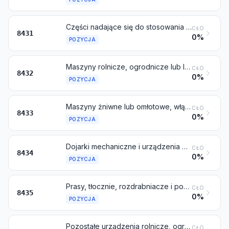
Części nadające się do stosowania wyłącznie lub głównie do urządzeń objętych pozycjami od 8425 do 8430
CŁO
8431
0%
POZYCJA
Maszyny rolnicze, ogrodnicze lub leśne do przygotowywania lub uprawy gleby; walce do pielęgnacji trawników lub terenów sportowych
CŁO
8432
0%
POZYCJA
Maszyny żniwne lub omłotowe, włączając prasy do belowania słomy lub paszy; kosiarki do trawy i do pozyskiwania siana; urządzenia do czyszczenia, sortowania lub klasyfikowania jaj, owoców lub pozostałych produktów rolnych, inne niż urządzenia objęte pozycją 8437
CŁO
8433
0%
POZYCJA
Dojarki mechaniczne i urządzenia mleczarskie
CŁO
8434
0%
POZYCJA
Prasy, tłocznie, rozdrabniacze i podobne urządzenia stosowane w produkcji wina, jabłecznika, soków owocowych lub podobnych napojów
CŁO
8435
0%
POZYCJA
Pozostałe urządzenia rolnicze, ogrodnicze, leśne, drobiarskie lub pszczelarskie, włączając kiełkowniki wyposażone w urządzenia mechaniczne lub cieplne; inkubatory i wylęgarnie drobiu
CŁO