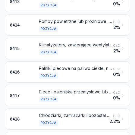
8413
0%
POZYCJA
Pompy powietrzne lub próżniowe, sprężarki i wentylatory powietrza lub innych gazów; okapy wentylacyjne lub recyrkulacyjne z wbudowanym wentylatorem, nawet z filtrami; gazoszczelne komory bezpieczeństwa biologicznego, nawet z filtrami
CŁO
8414
2%
POZYCJA
Klimatyzatory, zawierające wentylator napędzany silnikiem oraz elementy służące do zmiany temperatury i wilgotności, włączając klimatyzatory nieposiadające możliwości oddzielnej regulacji wilgotności
CŁO
8415
2%
POZYCJA
Palniki piecowe na paliwo ciekłe, na paliwo stałe pyłowe lub na gaz; mechaniczne podajniki węgla, włączając ich ruszty mechaniczne, mechaniczne urządzenia do usuwania popiołu oraz podobne urządzenia
CŁO
8416
0%
POZYCJA
Piece i paleniska przemysłowe lub laboratoryjne, włączając piece do spopielania, nieelektryczne
CŁO
8417
0%
POZYCJA
Chłodziarki, zamrażarki i pozostałe urządzenia chłodzące lub zamrażające, elektryczne lub inne; pompy cieplne inne niż klimatyzatory objęte pozycją 8415
CŁO
8418
2.2%
POZYCJA