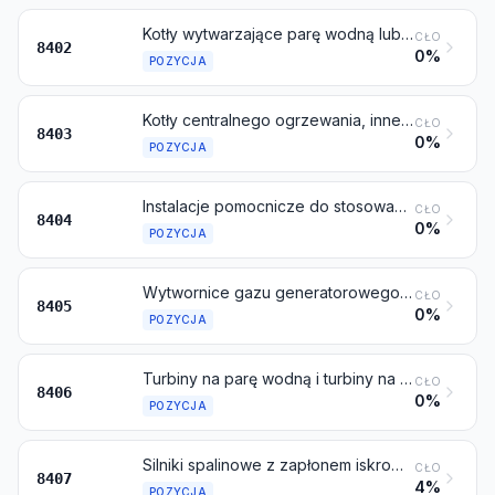
Kotły wytwarzające parę wodną lub inną parę (inne niż kotły centralnego ogrzewania do gorącej wody, mogące również wytwarzać parę o niskim ciśnieniu); kotły wodne wysokotemperaturowe
CŁO
8402
0%
POZYCJA
Kotły centralnego ogrzewania, inne niż te objęte pozycją 8402
CŁO
8403
0%
POZYCJA
Instalacje pomocnicze do stosowania z kotłami objętymi pozycją 8402 lub 8403 (na przykład podgrzewacze wody, podgrzewacze pary, zdmuchiwacze sadzy, podgrzewacze powietrza); skraplacze do siłowni na parę wodną lub inną
CŁO
8404
0%
POZYCJA
Wytwornice gazu generatorowego lub wodnego, z oczyszczalnikami wytwarzanego gazu lub bez nich; wytwornice acetylenu i podobne wytwornice gazu metodą wodną, z oczyszczalnikami wytwarzanego gazu lub bez nich
CŁO
8405
0%
POZYCJA
Turbiny na parę wodną i turbiny na inne rodzaje pary
CŁO
8406
0%
POZYCJA
Silniki spalinowe z zapłonem iskrowym z tłokami wykonującymi ruch posuwisto-zwrotny lub obrotowy
CŁO
8407
4%
POZYCJA