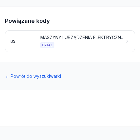
Powiązane kody
MASZYNY I URZĄDZENIA ELEKTRYCZNE ORAZ ICH CZĘŚCI; REJESTRATORY I ODTWARZACZE DŹWIĘKU, REJESTRATORY I ODTWARZACZE OBRAZU I DŹWIĘKU ORAZ CZĘŚCI I AKCESORIA DO TYCH ARTYKUŁÓW
85
DZIAŁ
←
Powrót do wyszukiwarki