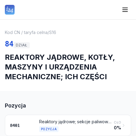
Kod CN / taryfa celna
/
S16
84
DZIAŁ
REAKTORY JĄDROWE, KOTŁY,
MASZYNY I URZĄDZENIA
MECHANICZNE; ICH CZĘŚCI
Pozycja
Reaktory jądrowe; sekcje paliwowe (kasety), nienapromieniowane, do reaktorów jądrowych; maszyny i aparatura do rozdzielania izotopów
CŁO
8401
0%
POZYCJA