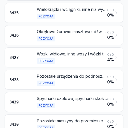
Wielokrążki i wciągniki, inne niż wyciągi pochyłe; wciągarki i przyciągarki; podnośniki
CŁO
8425
0%
POZYCJA
Okrętowe żurawie masztowe; dźwignice, włączając linomostowe; bramownice drogowe, wozy okraczające podsiębierne oraz wozy i wózki transportu wewnętrznego z urządzeniami dźwigowymi
CŁO
8426
0%
POZYCJA
Wózki widłowe; inne wozy i wózki transportu wewnętrznego wyposażone w urządzenia podnoszące lub przenoszące
CŁO
8427
4%
POZYCJA
Pozostałe urządzenia do podnoszenia, przenoszenia, załadunku lub rozładunku (na przykład windy, schody ruchome, przenośniki, kolejki linowe)
CŁO
8428
0%
POZYCJA
Spycharki czołowe, spycharki skośne, równiarki, niwelatory, zgarniarki, koparki, czerparki, ładowarki, podbijarki mechaniczne i walce drogowe, samobieżne
CŁO
8429
0%
POZYCJA
Pozostałe maszyny do przemieszczania, równania, niwelowania, zgarniania, kopania, ubijania, zagęszczania, wybierania lub wiercenia ziemi, minerałów lub rud; kafary do wbijania pali i urządzenia do wyciągania pali; pługi odśnieżające i dmuchawy śniegowe
CŁO
8430
0%
POZYCJA