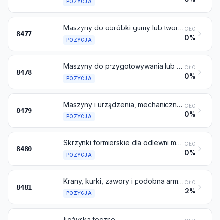
POZYCJA
Maszyny do obróbki gumy lub tworzyw sztucznych lub do produkcji wyrobów z tych materiałów, niewymienione ani niewłączone gdzie indziej w niniejszym dziale
CŁO
8477
0%
POZYCJA
Maszyny do przygotowywania lub przerobu tytoniu, niewymienione ani niewłączone gdzie indziej w niniejszym dziale
CŁO
8478
0%
POZYCJA
Maszyny i urządzenia, mechaniczne, posiadające indywidualne funkcje, niewymienione ani niewłączone gdzie indziej w niniejszym dziale
CŁO
8479
0%
POZYCJA
Skrzynki formierskie dla odlewni metali; płyty podmodelowe; modele odlewnicze; formy do metali (inne niż wlewnice), węglików metali, szkła, materiałów mineralnych, gumy lub tworzyw sztucznych
CŁO
8480
0%
POZYCJA
Krany, kurki, zawory i podobna armatura do rur, płaszczy kotłów, zbiorników, kadzi lub tym podobnych, włączając zawory redukcyjne i zawory sterowane termostatycznie
CŁO
8481
2%
POZYCJA
Łożyska toczne