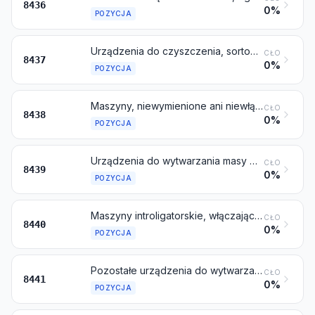
8436
0%
POZYCJA
Urządzenia do czyszczenia, sortowania lub klasyfikowania nasion, ziarna lub suszonych warzyw strączkowych; urządzenia stosowane w przemyśle zbożowym lub do obróbki zbóż, lub suszonych warzyw strączkowych, inne niż urządzenia stosowane w gospodarstwie rolnym
CŁO
8437
0%
POZYCJA
Maszyny, niewymienione ani niewłączone gdzie indziej w niniejszym dziale, do przemysłowego przygotowywania lub produkcji żywności, napojów, inne niż maszyny do otrzymywania lub przyrządzania tłuszczów lub olejów zwierzęcych, roślinnych lub mikrobiologicznych
CŁO
8438
0%
POZYCJA
Urządzenia do wytwarzania masy włóknistego materiału celulozowego lub do wytwarzania, lub obróbki wykończającej papier lub tekturę
CŁO
8439
0%
POZYCJA
Maszyny introligatorskie, włączając niciarki
CŁO
8440
0%
POZYCJA
Pozostałe urządzenia do wytwarzania masy papierniczej, papieru lub tektury, włączając krajarki i krajalnice wszelkich typów
CŁO
8441
0%
POZYCJA