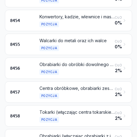
POZYCJA
Konwertory, kadzie, wlewnice i maszyny odlewnicze, w rodzaju stosowanych w hutnictwie lub w odlewniach metali
CŁO
8454
0%
POZYCJA
Walcarki do metali oraz ich walce
CŁO
8455
0%
POZYCJA
Obrabiarki do obróbki dowolnego materiału przez usuwanie materiału za pomocą lasera lub innej wiązki światła lub fotonów, metodą ultradźwiękową, elektroerozyjną, elektrochemiczną, za pomocą wiązki elektronów, wiązki jonów lub łuku plazmowego; maszyny do cięcia strumieniem wody
CŁO
8456
2%
POZYCJA
Centra obróbkowe, obrabiarki zespołowe (jednostanowiskowe) i wielostanowiskowe obrabiarki przestawialne, do metalu
CŁO
8457
2%
POZYCJA
Tokarki (włączając centra tokarskie) do usuwania metalu
CŁO
8458
2%
POZYCJA
Obrabiarki (włączając obrabiarki z jednostkami obróbkowymi prowadnicowymi) do wiercenia, wytaczania, frezowania lub gwintowania wałków lub otworów, do obróbki metalu przez jego skrawanie, inne niż tokarki (włączając centra tokarskie) objęte pozycją 8458
CŁO