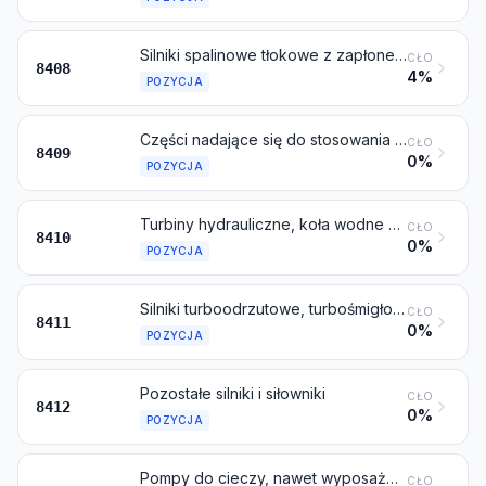
Silniki spalinowe tłokowe z zapłonem samoczynnym (wysokoprężne i średnioprężne)
CŁO
8408
4%
POZYCJA
Części nadające się do stosowania wyłącznie lub głównie do silników objętych pozycją 8407 lub 8408
CŁO
8409
0%
POZYCJA
Turbiny hydrauliczne, koła wodne oraz ich regulatory
CŁO
8410
0%
POZYCJA
Silniki turboodrzutowe, turbośmigłowe oraz inne turbiny gazowe
CŁO
8411
0%
POZYCJA
Pozostałe silniki i siłowniki
CŁO
8412
0%
POZYCJA
Pompy do cieczy, nawet wyposażone w urządzenia pomiarowe; podnośniki do cieczy
CŁO