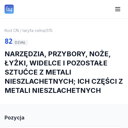
Kod CN / taryfa celna
/
S15
82
DZIAŁ
NARZĘDZIA, PRZYBORY, NOŻE,
ŁYŻKI, WIDELCE I POZOSTAŁE
SZTUĆCE Z METALI
NIESZLACHETNYCH; ICH CZĘŚCI Z
METALI NIESZLACHETNYCH
Pozycja