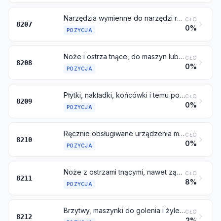
Narzędzia wymienne do narzędzi ręcznych, nawet napędzanych mechanicznie lub do obrabiarek (na przykład do prasowania, tłoczenia, kucia na prasach, przebijania, wykrawania, gwintowania otworów lub wałków, wiercenia, wytaczania, przeciągania, frezowania, toczenia lub wkręcania), włączając ciągadła, ciągowniki lub matryce do wyciskania metalu oraz narzędzia do wiercenia w kamieniu lub do wierceń ziemnych
CŁO
8207
0%
POZYCJA
Noże i ostrza tnące, do maszyn lub do urządzeń mechanicznych
CŁO
8208
0%
POZYCJA
Płytki, nakładki, końcówki i temu podobne do narzędzi, niezmontowane, z cermetali
CŁO
8209
0%
POZYCJA
Ręcznie obsługiwane urządzenia mechaniczne, o masie 10 kg lub mniejszej, stosowane do przygotowania, obróbki lub podawania potraw lub napojów
CŁO
8210
0%
POZYCJA
Noże z ostrzami tnącymi, nawet ząbkowanymi (włączając noże ogrodnicze), inne niż noże objęte pozycją 8208, oraz ostrza do nich
CŁO
8211
8%
POZYCJA
Brzytwy, maszynki do golenia i żyletki (włączając półwyroby żyletek w taśmach)
CŁO
8212
2%