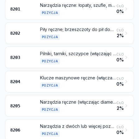
Narzędzia ręczne: łopaty, szufle, motyki, kilofy, grace, widły i grabie; siekiery, topory i podobne narzędzia do rąbania; sekatory i nożyce ogrodnicze wszelkiego rodzaju; kosy, sierpy, nożyce do trawy, nożyce do żywopłotów, kliny do drewna oraz pozostałe narzędzia, w rodzaju stosowanych w rolnictwie, ogrodnictwie lub leśnictwie
CŁO
8201
0%
POZYCJA
Piły ręczne; brzeszczoty do pił dowolnego rodzaju (włączając brzeszczoty do cięcia, do żłobienia rowków lub brzeszczoty bez zębów)
CŁO
8202
2%
POZYCJA
Pilniki, tarniki, szczypce (włączając szczypce tnące), obcęgi, pincety, nożyce do cięcia metalu, obcinaki do rur, nożyce do prętów, przebijaki i podobne narzędzia ręczne
CŁO
8203
0%
POZYCJA
Klucze maszynowe ręczne (włączając klucze dynamometryczne, ale bez pokręteł do gwintowników); wymienne gniazda do kluczy nasadowych, z rękojeściami lub bez
CŁO
8204
0%
POZYCJA
Narzędzia ręczne (włączając diamenty szklarskie), gdzie indziej niewymienione ani niewłączone; lampy lutownicze; imadła, zaciski i temu podobne, inne niż akcesoria i części obrabiarek lub maszyn do cięcia strumieniem wody; kowadła; przenośne ogniska kowalskie; ściernice z ramami obsługiwane ręcznie lub nożnie
CŁO
8205
2%
POZYCJA
Narzędzia z dwóch lub więcej pozycji od 8202 do 8205, pakowane w zestawy do sprzedaży
CŁO
8206
0%
POZYCJA