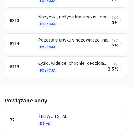
POZYCJA
Nożyczki, nożyce krawieckie i podobne nożyce oraz ostrza do nich
CŁO
8213
0%
POZYCJA
Pozostałe artykuły nożownicze (na przykład maszynki do strzyżenia włosów, tasaki rzeźnicze lub kuchenne, noże do siekania i mielenia mięsa, noże do papieru); zestawy i akcesoria do manicure lub pedicure (włączając pilniki do paznokci)
CŁO
8214
2%
POZYCJA
Łyżki, widelce, chochle, cedzidła, łopatki do ciasta, noże do ryb, noże do masła, szczypce do cukru i podobne artykuły kuchenne lub stołowe
CŁO
8215
8.5%
POZYCJA
Powiązane kody
ŻELIWO I STAL
72
DZIAŁ