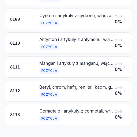
Cyrkon i artykuły z cyrkonu, włączając odpady i złom
CŁO
8109
0%
POZYCJA
Antymon i artykuły z antymonu, włączając odpady i złom
CŁO
8110
0%
POZYCJA
Mangan i artykuły z manganu, włączając odpady i złom
CŁO
8111
0%
POZYCJA
Beryl, chrom, hafn, ren, tal, kadm, german, wanad, gal, ind i niob (columbium) oraz artykuły z tych metali, włączając odpady i złom
CŁO
8112
0%
POZYCJA
Cermetale i artykuły z cermetali, włączając odpady i złom
CŁO
8113
0%
POZYCJA