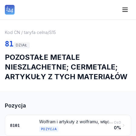
Kod CN / taryfa celna
/
S15
81
DZIAŁ
POZOSTAŁE METALE
NIESZLACHETNE; CERMETALE;
ARTYKUŁY Z TYCH MATERIAŁÓW
Pozycja
Wolfram i artykuły z wolframu, włączając odpady i złom
CŁO
8101
0%
POZYCJA