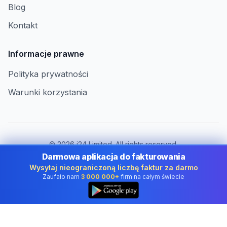
Blog
Kontakt
Informacje prawne
Polityka prywatności
Warunki korzystania
©
2026
i24 Limited. All rights reserved.
Dla firm w Poland
Darmowa aplikacja do fakturowania
Wysyłaj nieograniczoną liczbę faktur za darmo
Zmień kraj:
Poland
Zaufało nam
3 000 000+
firm na całym świecie