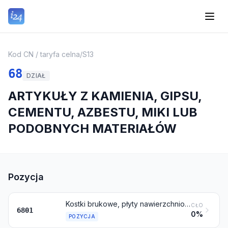
Kod CN / taryfa celna
/
S13
68
DZIAŁ
ARTYKUŁY Z KAMIENIA, GIPSU,
CEMENTU, AZBESTU, MIKI LUB
PODOBNYCH MATERIAŁÓW
Pozycja
Kostki brukowe, płyty nawierzchniowe, krawężniki i płyty chodnikowe, z kamienia naturalnego (z wyjątkiem łupków)
CŁO
6801
0%
POZYCJA