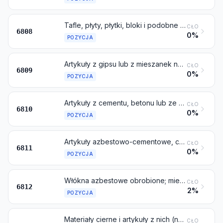
Tafle, płyty, płytki, bloki i podobne artykuły z włókien roślinnych, słomy, wiórów, trocin, pyłu lub pozostałych odpadów drewna, scalonych cementem, gipsem lub innym spoiwem mineralnym
CŁO
6808
0%
POZYCJA
Artykuły z gipsu lub z mieszanek na bazie gipsu
CŁO
6809
0%
POZYCJA
Artykuły z cementu, betonu lub ze sztucznego kamienia, nawet zbrojone
CŁO
6810
0%
POZYCJA
Artykuły azbestowo-cementowe, celulozowo-cementowe lub tym podobne
CŁO
6811
0%
POZYCJA
Włókna azbestowe obrobione; mieszaniny na bazie azbestu lub azbestu i węglanu magnezu; artykuły z takich mieszanin lub z azbestu (na przykład nici, tkaniny, odzież, nakrycia głowy, obuwie, uszczelki), nawet wzmocnione, inne niż towary objęte pozycją 6811 lub 6813
CŁO
6812
2%
POZYCJA
Materiały cierne i artykuły z nich (na przykład arkusze, rolki, pasy, segmenty, tarcze, podkładki, okładziny), niezmontowane, do hamulców, sprzęgieł lub tym podobnych, na bazie azbestu lub innych substancji mineralnych, lub celulozy, nawet połączone z materiałami włókienniczymi lub innymi
CŁO