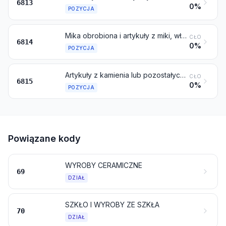
6813
0%
POZYCJA
Mika obrobiona i artykuły z miki, włącznie z miką aglomerowaną lub regenerowaną, nawet na podłożu z papieru, tektury lub innych materiałów
CŁO
6814
0%
POZYCJA
Artykuły z kamienia lub pozostałych substancji mineralnych (włącznie z włóknami węglowymi, artykułami z włókien węglowych i artykułami z torfu), gdzie indziej niewymienione ani niewłączone
CŁO
6815
0%
POZYCJA
Powiązane kody
WYROBY CERAMICZNE
69
DZIAŁ
SZKŁO I WYROBY ZE SZKŁA
70
DZIAŁ