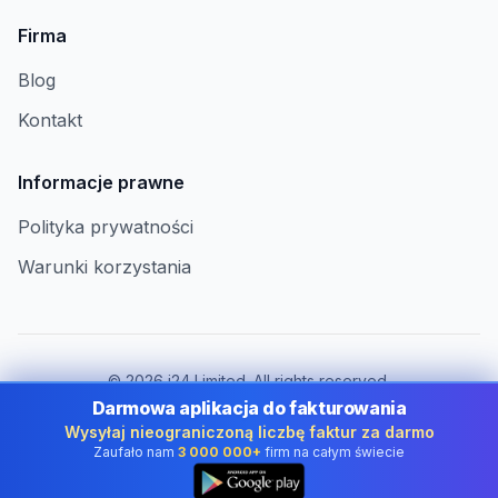
Firma
Blog
Kontakt
Informacje prawne
Polityka prywatności
Warunki korzystania
©
2026
i24 Limited. All rights reserved.
Dla firm w Poland
Darmowa aplikacja do fakturowania
Wysyłaj nieograniczoną liczbę faktur za darmo
Zmień kraj:
Poland
Zaufało nam
3 000 000+
firm na całym świecie