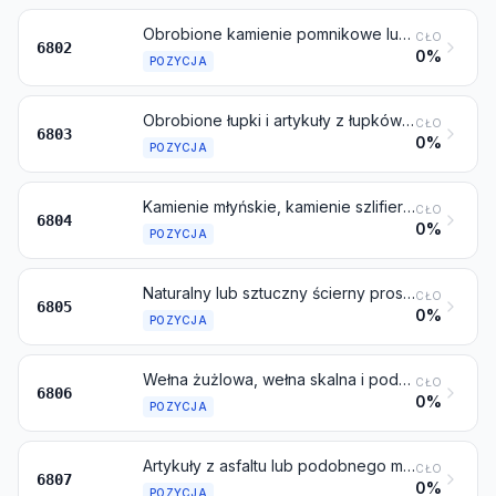
Obrobione kamienie pomnikowe lub budowlane (z wyjątkiem łupków) i artykuły z nich, inne niż towary objęte pozycją 6801; kostki mozaikowe i tym podobne, z kamieni naturalnych (włącznie z łupkami), nawet na podłożu; sztucznie barwione ziarna, odłamki i proszek, z kamieni naturalnych (włącznie z łupkami)
CŁO
6802
0%
POZYCJA
Obrobione łupki i artykuły z łupków lub z łupków aglomerowanych
CŁO
6803
0%
POZYCJA
Kamienie młyńskie, kamienie szlifierskie, ściernice i tym podobne, bez opraw, do rozdrabniania, ostrzenia, polerowania, szlifowania lub cięcia, osełki do ręcznego ostrzenia lub polerowania oraz ich części, z kamienia naturalnego, ze spiekanych materiałów ściernych naturalnych lub sztucznych, lub z ceramiki, z częściami lub bez części z innych materiałów
CŁO
6804
0%
POZYCJA
Naturalny lub sztuczny ścierny proszek lub ziarno, na podłożu z tekstyliów, papieru, tektury lub innych materiałów, nawet cięte do kształtu lub zszywane, lub inaczej wykonane
CŁO
6805
0%
POZYCJA
Wełna żużlowa, wełna skalna i podobne wełny mineralne; wermikulit porowaty, iły porowate, żużel spieniony i podobne porowate materiały mineralne; mieszaniny i artykuły z materiałów mineralnych izolujących cieplnie, akustycznie lub pochłaniających dźwięki, inne niż te objęte pozycją 6811 lub 6812, lub objęte działem 69
CŁO
6806
0%
POZYCJA
Artykuły z asfaltu lub podobnego materiału (na przykład bitumu naftowego lub paku węglowego)
CŁO
6807
0%
POZYCJA